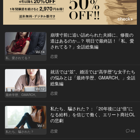
崩壊寸前に追い詰められた夫婦に、修復の
道はあるのか...？ 明日で最終話！「私、愛
されてる？」全話総集編
Vol.14
恋愛
私、愛されてる？
就活では“並”、婚活では“高学歴”な女子たち
の悩みとは「最終学歴、GMARCH。」全話
総集編
Vol.12
恋愛
最終学歴、GMARCH。
私たち、騙された？：「20年後には“倍”に
なる給料」を信じて働く、エリート商社OL
の悲劇
Vol.1
恋愛
49
私たち、騙された？