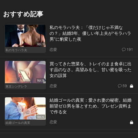
おすすめ記事
私のモラハラ夫：「僕だけじゃ不満な
の？」結婚3年、優しい年上夫が“モラハラ
男”に豹変した夜
Vol.1
恋愛
191
私のモラハラ夫
買ってきた惣菜を、トレイのまま食卓に出
す品のなさ。高望みをし、甘い蜜を吸った
女の誤算
Vol.5
恋愛
59
東京シンデレラ
結婚ゴールの真実：愛され妻の秘密。結婚
願望ゼロ男を落とすため、プレゼン資料ま
で作る女
Vol.5
恋愛
結婚ゴールの真実