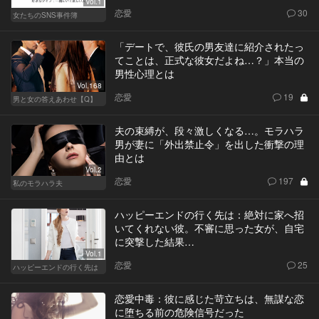
Vol.1
恋愛
30
女たちのSNS事件簿
「デートで、彼氏の男友達に紹介されたっ
てことは、正式な彼女だよね…？」本当の
男性心理とは
Vol.168
恋愛
19
男と女の答えあわせ【Q】
夫の束縛が、段々激しくなる…。モラハラ
男が妻に「外出禁止令」を出した衝撃の理
由とは
Vol.2
恋愛
197
私のモラハラ夫
ハッピーエンドの行く先は：絶対に家へ招
いてくれない彼。不審に思った女が、自宅
に突撃した結果…
Vol.1
恋愛
25
ハッピーエンドの行く先は
恋愛中毒：彼に感じた苛立ちは、無謀な恋
に堕ちる前の危険信号だった