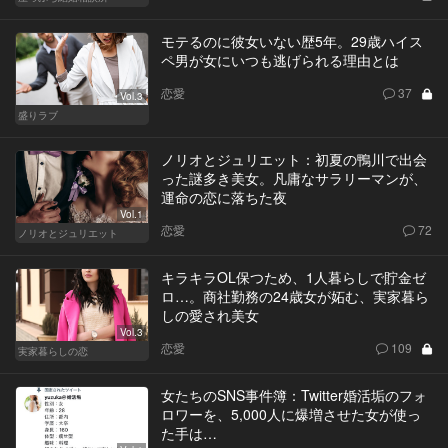
モテるのに彼女いない歴5年。29歳ハイス
ペ男が女にいつも逃げられる理由とは
恋愛
37
Vol.3
盛りラブ
ノリオとジュリエット：初夏の鴨川で出会
った謎多き美女。凡庸なサラリーマンが、
運命の恋に落ちた夜
Vol.1
恋愛
72
ノリオとジュリエット
キラキラOL保つため、1人暮らしで貯金ゼ
ロ…。商社勤務の24歳女が妬む、実家暮ら
しの愛され美女
Vol.3
恋愛
109
実家暮らしの恋
女たちのSNS事件簿：Twitter婚活垢のフォ
ロワーを、5,000人に爆増させた女が使っ
た手は…