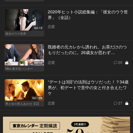
2020年ヒット小説総集編：「彼女のウラ世
界」（全話）
恋愛
Vol.15
彼女のウラ世界
既婚者の元カレから誘われ、お茶だけのつ
もりだったのに。26歳女が思わず…
恋愛
20
Vol.12
Miss 東大生ハンター
“デートは3回”の法則はウソだった！？34歳
男が、初デートで意中の女と付き合えたワ
ケ
Vol.198
恋愛
27
男と女の答えあわせ【Q】