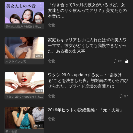
「付き合って3ヶ月の彼女がいるけど、女
友達とのサシ飲みってアリ？」美女たちの
本音は…
Vol.4
恋愛
男性のお悩みを解決！美女たちの本音
家庭もキャリアも手に入れたはずの美人ワ
ーママ。彼女がどうしても我慢できなかっ
た、ある夜の出来事
Vol.7
恋愛
65
オフラインな私
ワタシ 29.0～updateする女～：“垢抜け
る”ことを決意した夜。初対面の男から浴び
せられた、プライド崩壊の言葉とは
Vol.1
恋愛
37
ワタシ 29.0～updateする女～
2019年ヒット小説総集編：「元・夫婦」
恋愛
Vol.13
元・夫婦