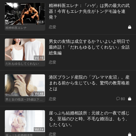
精神科医エレナ：「ハゲ」は男の最大の武
器！今宵もエレナ先生がトンデモ論を連
発？
Vol.5
恋愛
精神科医エレナ
男女の友情は成立するか？いよいよ明日で
最終話！「だれもゆるしてくれない」全話
総集編
Vol.16
恋愛
だれもゆるしてくれない
港区ブランド産院の「プレママ友沼」。産
まれる前から生じている、驚愕の教育格差
とは
Vol.48
恋愛
80
男と女の怪談～25歳以下閲覧禁止～
崖っぷち結婚相談所：元彼との一夜で感じ
る、至福のひと時。不毛な婚活は、もう、
したくない。
Vol.14
恋愛
崖っぷち結婚相談所