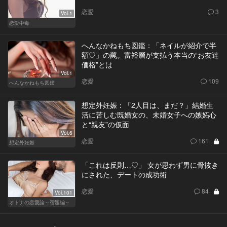
恋愛
3
Vol.1
恋愛中毒
へんなかねもち図鑑：「ネイルが紹介で半
額♡」の罠。富裕層が支払う本当の“お友達
価格”とは
Vol.1
恋愛
109
へんなかねもち図鑑
想定外妊娠：「2人目は、まだ？」結婚生
活に苦しむ既婚女の、未婚女子への嫉妬心
と“親友”の仮面
Vol.6
恋愛
161
想定外妊娠
「これは反則…♡」 女が思わず男に骨抜き
にされた、デートの成功術
恋愛
84
Vol.101
オトナの恋愛論～宿題編～