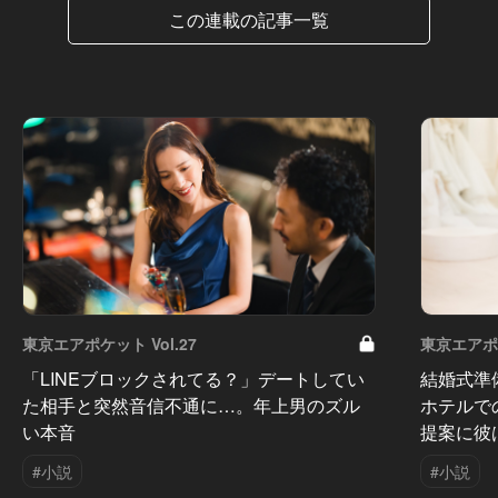
この連載の記事一覧
東京エアポケット Vol.27
東京エアポケ
「LINEブロックされてる？」デートしてい
結婚式準
た相手と突然音信不通に…。年上男のズル
ホテルで
い本音
提案に彼
#小説
#小説