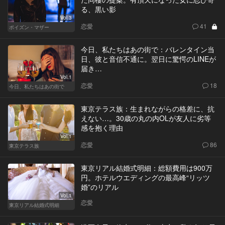
る、黒い影
Vol.3
恋愛
41
ポイズン・マザー
今日、私たちはあの街で：バレンタイン当
日、彼と音信不通に。翌日に驚愕のLINEが
届き…
Vol.1
恋愛
18
今日、私たちはあの街で
東京テラス族：生まれながらの格差に、抗
えない…。30歳の丸の内OLが友人に劣等
感を抱く理由
Vol.1
恋愛
86
東京テラス族
東京リアル結婚式明細：総額費用は900万
円。ホテルウエディングの最高峰“リッツ
婚”のリアル
Vol.1
恋愛
東京リアル結婚式明細