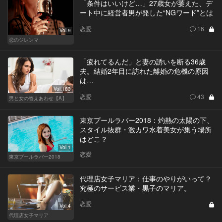
「条件はいいけど…」27歳女が萎えた、デ
ート中に経営者男が発した“NGワード”とは
恋愛
16
Vol.9
恋のジレンマ
「疲れてるんだ」と妻の誘いを断る36歳
夫。結婚2年目に訪れた離婚の危機の原因
は…
Vol.183
恋愛
43
男と女の答えあわせ【A】
東京プールラバー2018：灼熱の太陽の下、
スタイル抜群・激カワ水着美女が集う場所
はどこ？
Vol.1
恋愛
東京プールラバー2018
代理店女子マリア：仕事のやりがいって？
究極のサービス業・黒子のマリア。
恋愛
Vol.4
代理店女子マリア