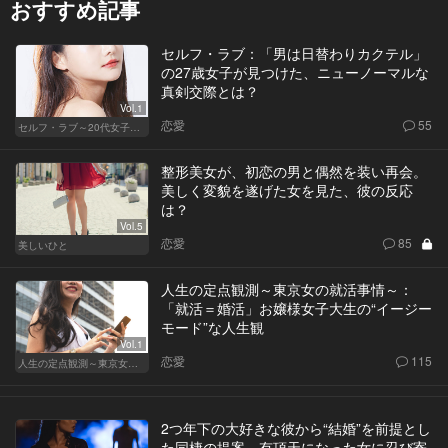
おすすめ記事
セルフ・ラブ：「男は日替わりカクテル」
の27歳女子が見つけた、ニューノーマルな
真剣交際とは？
Vol.1
恋愛
55
セルフ・ラブ～20代女子の矛盾～
整形美女が、初恋の男と偶然を装い再会。
美しく変貌を遂げた女を見た、彼の反応
は？
Vol.5
恋愛
85
美しいひと
人生の定点観測～東京女の就活事情～：
「就活＝婚活」お嬢様女子大生の“イージー
モード”な人生観
Vol.1
恋愛
115
人生の定点観測～東京女の就活事情～
2つ年下の大好きな彼から“結婚”を前提とし
た同棲の提案。有頂天になった女に忍び寄