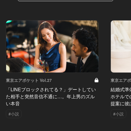
東京エアポケット Vol.27
東京エアポケ
「LINEブロックされてる？」デートしてい
結婚式準
た相手と突然音信不通に…。年上男のズル
ホテルで
い本音
提案に彼
#小説
#小説