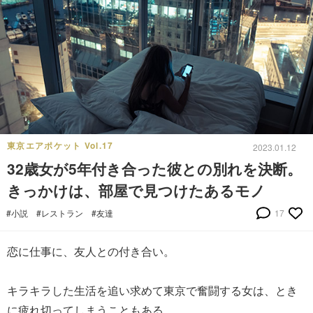
東京エアポケット Vol.17
2023.01.12
32歳女が5年付き合った彼との別れを決断。
きっかけは、部屋で見つけたあるモノ
#小説
#レストラン
#友達
17
恋に仕事に、友人との付き合い。
キラキラした生活を追い求めて東京で奮闘する女は、とき
に疲れ切ってしまうこともある。