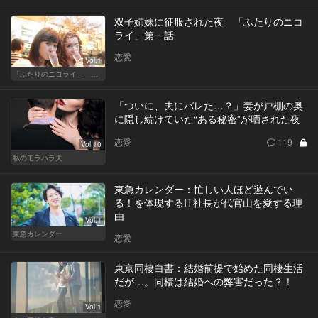
双子姉妹に征服された夜 「ふたりのニコ
ライ」第一話
恋愛
Vol.1
「ふたりのニコライ」―作家・柴崎竜人の恋愛ストーリー
「ついに、夫にバレた…？」妻が戸棚の奥
に隠し続けていた“ある秘密”が晒された夜
恋愛
119
Vol.10
私のモラハラ夫
東急カレンダー：忙しい人ほど遊んでい
る！を体現するIT社長が代官山を愛する理
由
Vol.1
東急カレンダー
恋愛
東京同棲白書：結婚前提で始めた同棲生活
だが…。同棲は結婚への弊害だった？！
恋愛
Vol.1