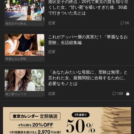
港区女子の終点：20代で東京の贅を知り尽
くした女。“甘い蜜”を吸いすぎた後、30歳
で行きついた先とは
Vol.1
恋愛
56
港区女子の終点
これがアッパー層の真実だ！「華麗なるお
受験」全話総集編
恋愛
Vol.8
華麗なるお受験
「あなたみたいな母親に、受験は無理」と
言われた女。最難関校に合格するために、
必要なモノとは
Vol.2
恋愛
188
御三家ウォーズ