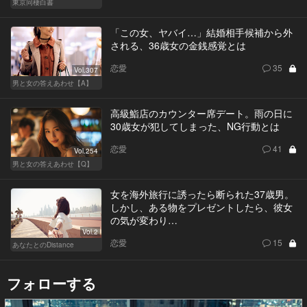
東京同棲白書
「この女、ヤバイ…」結婚相手候補から外
される、36歳女の金銭感覚とは
恋愛
35
Vol.307
男と女の答えあわせ【A】
高級鮨店のカウンター席デート。雨の日に
30歳女が犯してしまった、NG行動とは
恋愛
41
Vol.254
男と女の答えあわせ【Q】
女を海外旅行に誘ったら断られた37歳男。
しかし、ある物をプレゼントしたら、彼女
の気が変わり…
Vol.2
恋愛
15
あなたとのDistance
フォローする