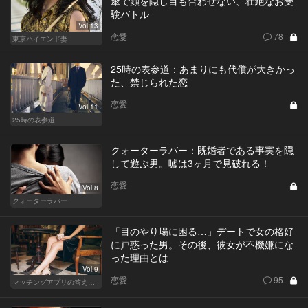
傘で顔を隠し目も合わせない、壮絶なお受
験バトル
Vol.13
恋愛
78
東京ハイエンド妻
25時の表参道：あまりにも代償が大きかっ
た、禁じられた恋
恋愛
Vol.11
25時の表参道
クォーターラバー：既婚者である事実を隠
して遊ぶ男。嘘は3ヶ月で見破れる！
恋愛
Vol.8
クォーターラバー
「目のやり場に困る…」デートで女の格好
に戸惑った男。その後、彼女が不機嫌にな
った理由とは
Vol.9
恋愛
95
マッチングアプリの答えあわせ【Q】