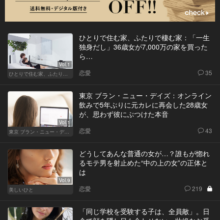
ひとりで住む家、ふたりで棲む家：「一生
独身だし」36歳女が7,000万の家を買った
ら…
Vol.1
恋愛
35
ひとりで住む家、ふたりで棲む家
東京 ブラン・ニュー・デイズ：オンライン
飲みで5年ぶりに元カレに再会した28歳女
が、思わず彼にぶつけた本音
Vol.1
恋愛
43
東京 ブラン・ニュー・デイズ
どうしてあんな普通の女が…？誰もが惚れ
るモテ男を射止めた“中の上の女”の正体と
は
Vol.9
恋愛
219
美しいひと
「同じ学校を受験する子は、全員敵」。日