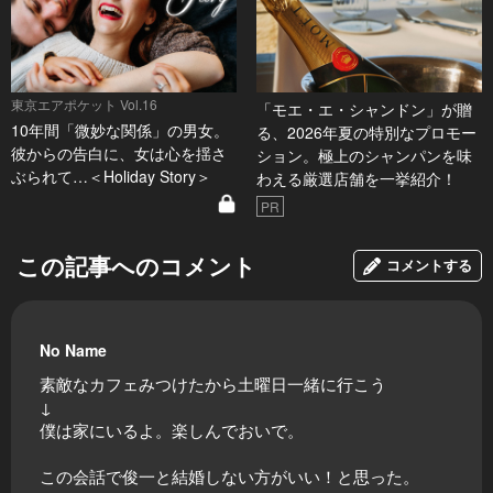
東京エアポケット Vol.16
「モエ・エ・シャンドン」が贈
10年間「微妙な関係」の男女。
る、2026年夏の特別なプロモー
彼からの告白に、女は心を揺さ
ション。極上のシャンパンを味
ぶられて…＜Holiday Story＞
わえる厳選店舗を一挙紹介！
PR
この記事へのコメント
コメントする
No Name
素敵なカフェみつけたから土曜日一緒に行こう
↓
僕は家にいるよ。楽しんでおいで。
この会話で俊一と結婚しない方がいい！と思った。