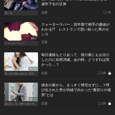
歳年下女の正体
Vol.1
恋愛
78
悪い女
クォーターラバー：四半期で相手の価値が
わかる!? レストランで思い知った男のセ
ンス
Vol.1
恋愛
クォーターラバー
毎日連絡もとりあって、彼の家にもお泊り
したのに自然消滅。あの時、どうすれば良
かった…？
Vol.98
恋愛
68
男と女の答えあわせ【Q】
彼女の家から、まっすぐ帰宅せずに…？呼
び出された男が内緒で向かった“裏切りの場
所”とは
Vol.11
恋愛
28
選ばれし女―Who was chosen？―