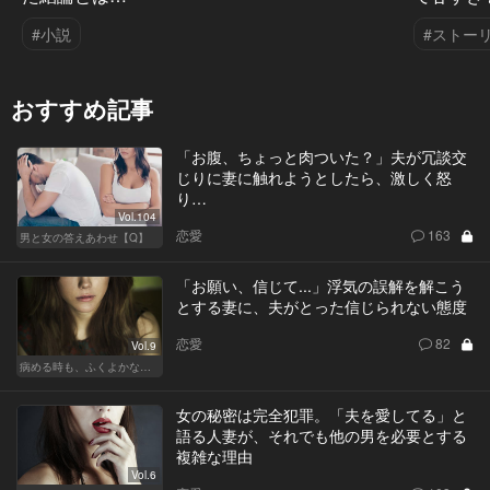
#小説
#ストー
おすすめ記事
「お腹、ちょっと肉ついた？」夫が冗談交
じりに妻に触れようとしたら、激しく怒
り…
Vol.104
恋愛
163
男と女の答えあわせ【Q】
「お願い、信じて...」浮気の誤解を解こう
とする妻に、夫がとった信じられない態度
恋愛
82
Vol.9
病める時も、ふくよかなる時も
女の秘密は完全犯罪。「夫を愛してる」と
語る人妻が、それでも他の男を必要とする
複雑な理由
Vol.6