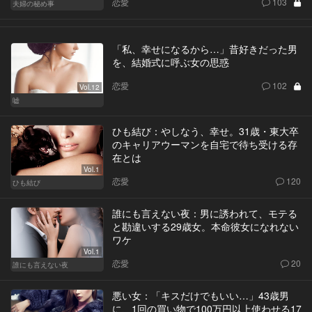
恋愛
103
夫婦の秘め事
「私、幸せになるから…」昔好きだった男
を、結婚式に呼ぶ女の思惑
恋愛
102
Vol.12
嘘
ひも結び：やしなう、幸せ。31歳・東大卒
のキャリアウーマンを自宅で待ち受ける存
在とは
Vol.1
恋愛
120
ひも結び
誰にも言えない夜：男に誘われて、モテる
と勘違いする29歳女。本命彼女になれない
ワケ
Vol.1
恋愛
20
誰にも言えない夜
悪い女：「キスだけでもいい…」43歳男
に、1回の買い物で100万円以上使わせる17