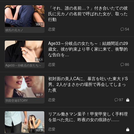
「それ、誰の名前…？」付き合いたての彼
氏に元カノの名前で呼ばれた女が、取った
行動
Vol.1
恋愛
54
彼氏の元カノ
Age33～分岐点の女たち～：結婚間近の29
歳女。彼が約束より早く家に来て、衝撃的
な告白を…
Vol.1
恋愛
86
Age33～分岐点の女たち～
初対面の美人CAに、暴言を吐いた東大ドS
男。2人がまさかの場所で再会してしまっ
た夜
Vol.7
恋愛
97
羽田空港STORY
リアル働きマン葉子！甲斐甲斐しく手料理
を並べた先に、昨夜の女の痕跡が……
恋愛
Vol.8