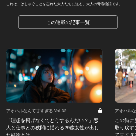
これは、はしゃぐことを忘れた大人たちに送る、大人の青春物語です。
この連載の記事一覧
アオハルなんて甘すぎる Vol.32
アオハルなん
「理想を掲げなくてどうするんだい？」恋
この街に
人と仕事との狭間に揺れる29歳女性が出し
取り戻す
た結論とは…
て甘すぎ