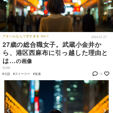
アオハルなんて甘すぎる Vol.1
2024.01.27
27歳の総合職女子。武蔵小金井か
ら、港区西麻布に引っ越した理由と
は…
の画像
SUMI
#小説
#ストーリー
#友達
14