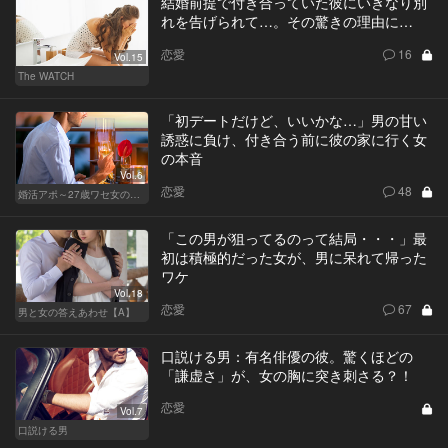
結婚前提で付き合っていた彼にいきなり別
れを告げられて…。その驚きの理由に…
恋愛
16
Vol.15
The WATCH
「初デートだけど、いいかな…」男の甘い
誘惑に負け、付き合う前に彼の家に行く女
の本音
Vol.6
恋愛
48
婚活アポ～27歳ワセ女の場合～
「この男が狙ってるのって結局・・・」最
初は積極的だった女が、男に呆れて帰った
ワケ
Vol.18
恋愛
67
男と女の答えあわせ【A】
口説ける男：有名俳優の彼。驚くほどの
「謙虚さ」が、女の胸に突き刺さる？！
恋愛
Vol.7
口説ける男