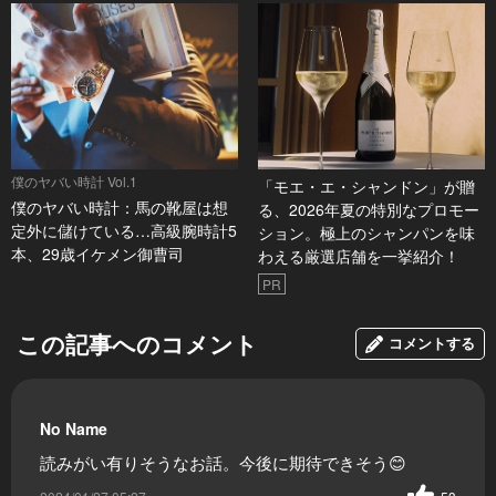
僕のヤバい時計 Vol.1
「モエ・エ・シャンドン」が贈
僕のヤバい時計：馬の靴屋は想
る、2026年夏の特別なプロモー
定外に儲けている…高級腕時計5
ション。極上のシャンパンを味
本、29歳イケメン御曹司
わえる厳選店舗を一挙紹介！
PR
この記事へのコメント
コメントする
No Name
読みがい有りそうなお話。今後に期待できそう😊