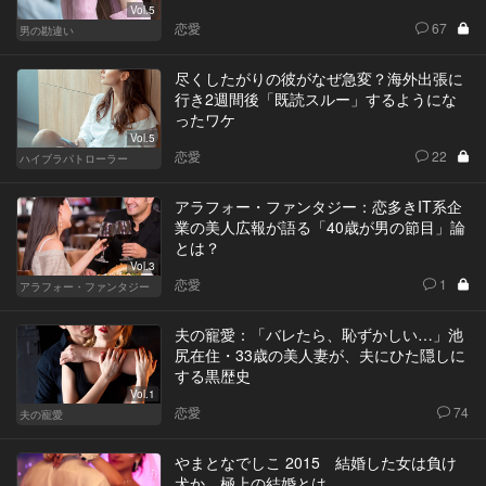
Vol.5
恋愛
67
男の勘違い
尽くしたがりの彼がなぜ急変？海外出張に
行き2週間後「既読スルー」するようにな
ったワケ
Vol.5
恋愛
22
ハイブラパトローラー
アラフォー・ファンタジー：恋多きIT系企
業の美人広報が語る「40歳が男の節目」論
とは？
Vol.3
恋愛
1
アラフォー・ファンタジー
夫の寵愛：「バレたら、恥ずかしい…」池
尻在住・33歳の美人妻が、夫にひた隠しに
する黒歴史
Vol.1
恋愛
74
夫の寵愛
やまとなでしこ 2015 結婚した女は負け
犬か。極上の結婚とは