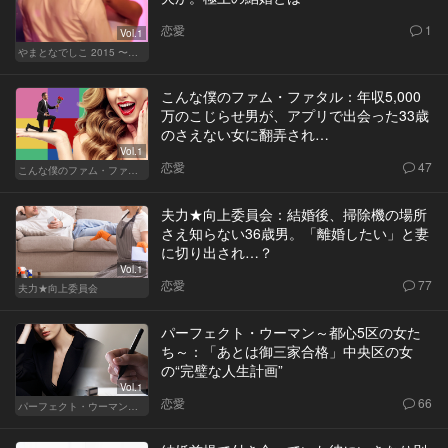
恋愛
1
Vol.1
やまとなでしこ 2015 〜極上の結婚〜
こんな僕のファム・ファタル：年収5,000
万のこじらせ男が、アプリで出会った33歳
のさえない女に翻弄され…
Vol.1
恋愛
47
こんな僕のファム・ファタル
夫力★向上委員会：結婚後、掃除機の場所
さえ知らない36歳男。「離婚したい」と妻
に切り出され…？
Vol.1
恋愛
77
夫力★向上委員会
パーフェクト・ウーマン～都心5区の女た
ち～：「あとは御三家合格」中央区の女
の“完璧な人生計画”
Vol.1
恋愛
66
パーフェクト・ウーマン～都心5区の女たち～