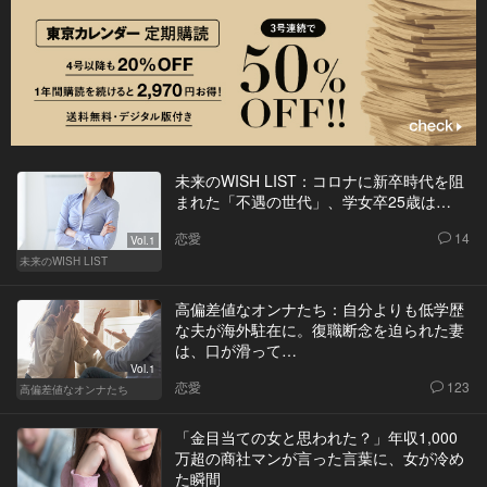
未来のWISH LIST：コロナに新卒時代を阻
まれた「不遇の世代」、学女卒25歳は…
恋愛
14
Vol.1
未来のWISH LIST
高偏差値なオンナたち：自分よりも低学歴
な夫が海外駐在に。復職断念を迫られた妻
は、口が滑って…
Vol.1
恋愛
123
高偏差値なオンナたち
「金目当ての女と思われた？」年収1,000
万超の商社マンが言った言葉に、女が冷め
た瞬間