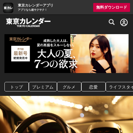
東京カレンダーアプリ
無料ダウンロード
アプリなら超サクサク！
グルメ情報・プレミアムレストラン予約サイト
トップ
プレミアム
グルメ
恋愛
ライフスタ