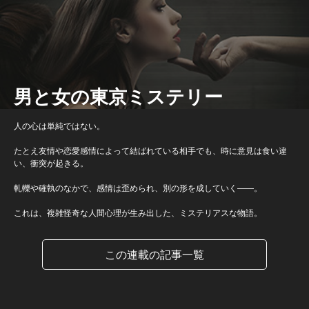
男と女の東京ミステリー
人の心は単純ではない。
たとえ友情や恋愛感情によって結ばれている相手でも、時に意見は食い違
い、衝突が起きる。
軋轢や確執のなかで、感情は歪められ、別の形を成していく――。
これは、複雑怪奇な人間心理が生み出した、ミステリアスな物語。
この連載の記事一覧