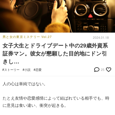
男と女の東京ミステリー Vol.27
2024.01.18
女子大生とドライブデート中の29歳外資系
証券マン。彼女が懇願した目的地にドン引
きし…
#ストーリー
#小説
#恋愛
25
人の心は単純ではない。
たとえ友情や恋愛感情によって結ばれている相手でも、時
に意見は食い違い、衝突が起きる。