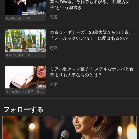
業への転落。それでもすがる、“代理店女
子”という肩書き
Vol.1
恋愛
代理店女子マリア
東京☆ビギナーズ：28歳大阪からの上京。
「ノールックいいね！」に愛はあるのか
恋愛
Vol.1
東京☆ビギナーズ
リアル働きマン葉子！ ステキなナンパと食
事よりも大事なものとは？
恋愛
Vol.1
リアル働きマン葉子！黒革の編集手帳 written by 内埜さくら
フォローする