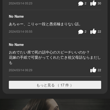
2024/03/14 05:23
2
30
No Name
あちゃー、こりゃ一段と愚劣極まりない話。
2024/03/14 05:55
2
22
No Name
おめでたい席で死の話中心のスピーチいいのか？
花嫁の手紙で可愛がってくれた亡き祖父母話ならまだし
も
2024/03/14 06:29
22
もっと見る （ 17 件 ）