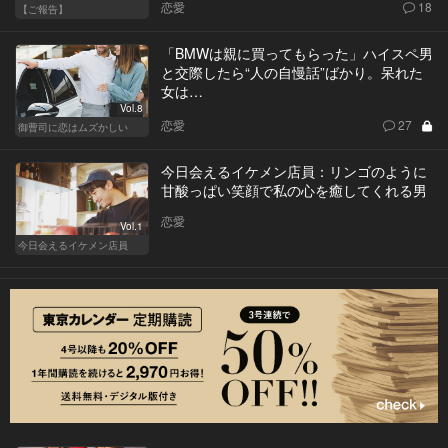
恋愛
18
【ご報告】
「BMWは親に買ってもらった」ハイスペ男
と交際したら“人の自慢話”ばかり。呆れた
女は…
Vol.8
恋愛
27
御曹司に恋はムズかしい
今日会えるイケメン店員：リンゴのように
甘酸っぱい笑顔で私の心を癒してくれる男
恋愛
Vol.1
今日会えるイケメン店員