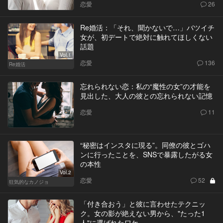
恋愛
26
Re婚活：「それ、聞かないで…」バツイチ
女が、初デートで絶対に触れてほしくない
話題
Vol.1
恋愛
136
Re婚活
忘れられない恋：私の“魔性の女”の才能を
見出した、大人の彼との忘れられない記憶
恋愛
11
“秘密はインスタに現る”。同僚の彼とゴハ
ンに行ったことを、SNSで暴露したがる女
の本性
Vol.2
恋愛
52
狂気的なカノジョ
「付き合おう」と彼に言わせたテクニッ
ク。女の影が絶えない男から、"たった1
人"に選ばれたワケ