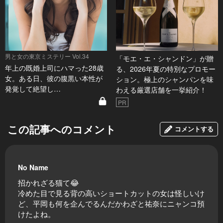
男と女の東京ミステリー Vol.34
「モエ・エ・シャンドン」が贈
年上の既婚上司にハマった28歳
る、2026年夏の特別なプロモー
女。ある日、彼の腹黒い本性が
ション。極上のシャンパンを味
発覚して絶望し…
わえる厳選店舗を一挙紹介！
PR
この記事へのコメント
コメントする
No Name
招かれざる猫て😂
冷めた目で見る背の高いショートカットの女は怪しいけ
ど、平岡も何を企んでるんだかわざと祐奈にニャンコ預
けたよね。