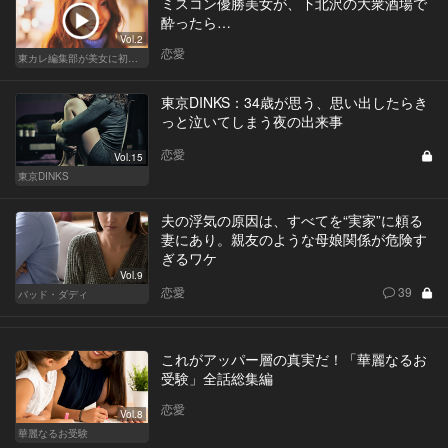
ミスコン優勝美女が、下北沢の大衆酒場で
酔ったら…
Vol.2
恋愛
東カレ編集部が美女に初体験させてみた
東京DINKS：34歳が思う、思い出したらき
っと泣いてしまう夜の出来事
恋愛
Vol.15
東京DINKS
夫の浮気の原因は、すべてを“実家”に頼る
妻にあり。親友のような母娘関係が危険す
ぎるワケ
Vol.9
恋愛
39
バッド・ダディ
これがアッパー層の真実だ！「華麗なるお
受験」全話総集編
恋愛
Vol.8
華麗なるお受験