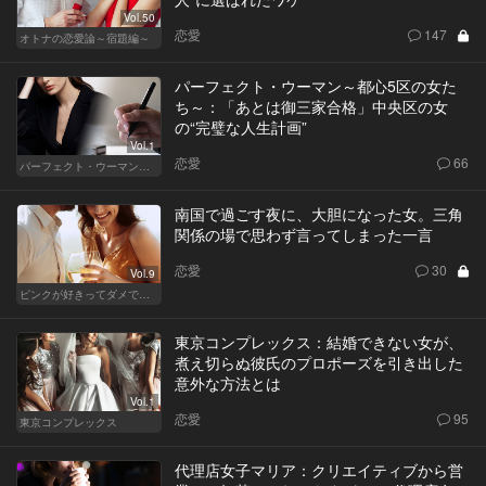
Vol.50
恋愛
147
オトナの恋愛論～宿題編～
パーフェクト・ウーマン～都心5区の女た
ち～：「あとは御三家合格」中央区の女
の“完璧な人生計画”
Vol.1
恋愛
66
パーフェクト・ウーマン～都心5区の女たち～
南国で過ごす夜に、大胆になった女。三角
関係の場で思わず言ってしまった一言
恋愛
30
Vol.9
ピンクが好きってダメですか？
東京コンプレックス：結婚できない女が、
煮え切らぬ彼氏のプロポーズを引き出した
意外な方法とは
Vol.1
恋愛
95
東京コンプレックス
代理店女子マリア：クリエイティブから営