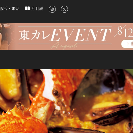
新のグルメ、洗練されたライフスタイル情報
恋活・婚活
月刊誌