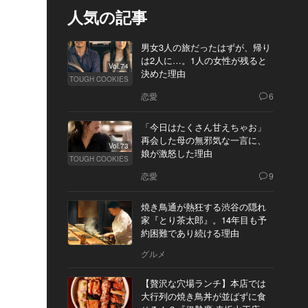
人気の記事
男女3人の旅だったはずが、帰り
は2人に…。1人の女性が残ると
Vol.74
決めた理由
TOUGH COOKIES
恋愛
6
「今日はたくさん甘えちゃお」
再会した母の無邪気な一言に、
Vol.73
娘が激怒した理由
TOUGH COOKIES
恋愛
9
焼き鳥通が熱狂する渋谷の隠れ
家『とり茶太郎』。14年目も予
約困難であり続ける理由
グルメ
【贅沢な穴場ランチ】本店では
大行列の焼き鳥丼が並ばずに食