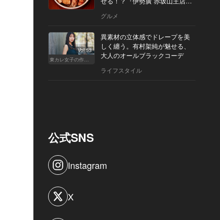
せる！？『伊勢廣 赤坂山王店』
へ
グルメ
異素材の立体感でドレープを美
しく纏う。有村架純が魅せる、
Vol.53
大人のオールブラックコーデ
東カレ女子の作り方
ライフスタイル
公式SNS
Instagram
X