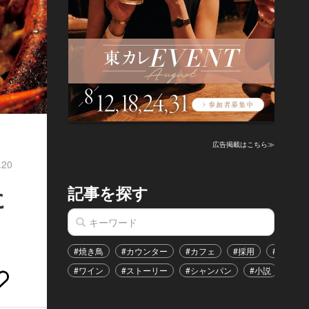
広告掲載はこちら≫
.20
記事を探す
に
#焼き鳥
#カウンター
#カフェ
#採用
#恋愛
#ワイン
#ストーリー
#シャンパン
#小説
#イ