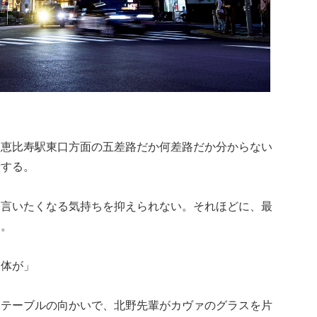
、恵比寿駅東口方面の五差路だか何差路だか分からない
着する。
と言いたくなる気持ちを抑えられない。それほどに、最
た。
自体が」
たテーブルの向かいで、北野先輩がカヴァのグラスを片