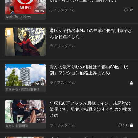
ライフスタイル
32
Vol.66
World Trend News
港区女子指名率No.1の中華に長谷川京子さ
んをお連れした！
ライフスタイル
貴方の最寄り駅の価格は？都内23区「駅
別」マンション価格上昇まとめ
ライフスタイル
Vol.56
東洋経済・東京鉄道事情
年収120万アップが最低ライン。未経験の
業界でも、強気で転職交渉するための秘策
とは
Vol.2
ライフスタイル
60
東カレ 転職相談