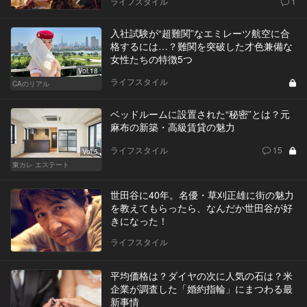
ライフスタイル
1
入社試験が“超難関”なエミレーツ航空に合
格するには…？難関を突破した才色兼備な
女性たちの特徴5つ
Vol.18
ライフスタイル
CAのリアル
ベッドルームに設置された“秘密”とは？元
麻布の新築・高級賃貸の魅力
ライフスタイル
15
Vol.5
東カレ エステート
世田谷に40年。名優・草刈正雄に街の魅力
を教えてもらったら、なんだか世田谷が好
きになった！
ライフスタイル
平均価格は？ダイヤの次に人気の石は？米
企業が調査した「婚約指輪」にまつわる最
新事情