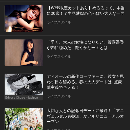
【WEB限定カットあり】めるるって、本当
に20歳！？生見愛瑠の色っぽい大人な一面
ライフスタイル
「早く、大人の女性になりたい」賀喜遥香
が内に秘めた、艶やかな一面とは
ライフスタイル
ディオールの新作ローファーに、彼女も思
わず目を留める。春の大人デートは1点豪
華主義でキメる！
Vol.40
ライフスタイル
Editor's Choice～fashion～
大切な人との記念日デートに最適！「アニ
ヴェルセル表参道」がフルリニューアルオ
ープン