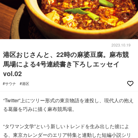
2023.10.19
港区おじさんと、22時の麻婆豆腐。麻布競
馬場による4号連続書き下ろしエッセイ
vol.02
#サウナ
#港区
“Twitter”上にツリー形式の東京物語を連投し、現代人の抱え
る葛藤を巧みに描く麻布競馬場。
“タワマン文学”という新しいトレンドを生み出した彼によ
る、東京カレンダーのエリア特集と連動した短編小説シリ