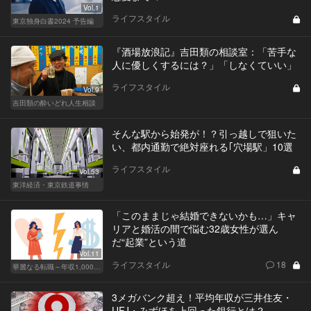
Vol.1
ライフスタイル
東京独身白書2024 予告編
『酒場放浪記』吉田類の相談室：「苦手な
人に優しくするには？」「しなくていい」
ライフスタイル
Vol.9
吉田類の酔いどれ人生相談
そんな駅から始発が！？引っ越しで狙いた
い、都内通勤で絶対座れる｢穴場駅」10選
ライフスタイル
Vol.53
東洋経済・東京鉄道事情
「このままじゃ結婚できないかも…」キャ
リアと婚活の間で悩む32歳女性が選ん
だ“起業”という道
Vol.11
ライフスタイル
18
華麗なる転職～年収1,000万超の道～
3メガバンク超え！平均年収が三井住友・
UFJ・みずほを上回った銀行とは？