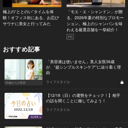
極上の“ととのい”タイムを体
「モエ・エ・シャンドン」が贈
験！オフィス街にある、お忍び
る、2026年夏の特別なプロモー
サウナに美女と行ってみた
ション。極上のシャンパンを味
わえる厳選店舗を一挙紹介！
PR
おすすめ記事
「美容液は使いません」美人女医36歳
が、“超シンプルスキンケア”に辿り着く理
由
Vol.5
ライフスタイル
35歳からの美容
【12/18（日）の運勢をチェック！】相手
の話を聞くことに徹してみよう！
ライフスタイル