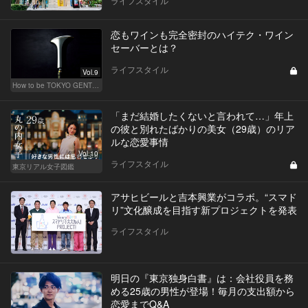
ライフスタイル
恋もワインも完全密封のハイテク・ワイン
セーバーとは？
ライフスタイル
Vol.9
How to be TOKYO GENTS 東京人よ、紳士たれ！
「まだ結婚したくないと言われて…」年上
の彼と別れたばかりの美女（29歳）のリア
ルな恋愛事情
Vol.10
ライフスタイル
東京リアル女子図鑑
アサヒビールと吉本興業がコラボ。“スマド
リ”文化醸成を目指す新プロジェクトを発表
ライフスタイル
明日の『東京独身白書』は：会社役員を務
める25歳の男性が登場！毎月の支出額から
恋愛までQ&A