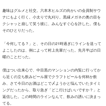
趣味はグルメと社交。六本木ヒルズの向かいの会員制サウ
ナにもよく行く。小太りで丸刈り。黒縁メガネの奥の目を
クシャッと崩して笑う彼に、みんなすぐ心を許した。僕も
そのひとりだった。
「今何してる？」と、その日の21時過ぎにラインを送って
よこしたのは、例によって村上先輩だった。先月半ばの日
曜のことだった。
僕はつい出来心で、中目黒のマンションの内覧に行ってか
ら近くの立ち飲みビール屋でクラフトビールを何杯か飲
み、さて今日のお酒はどこで〆ようかと悩んでいたタイミ
ングだったから、取り急ぎ「どこ行けばいいですか？」と
返信した。この時間のラインなんて、飲みの誘いに決まっ
てる。