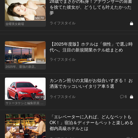
28歳でまさかの転身！アナウンサーの肩書
を捨てた彼女が、どうしても叶えたかった
夢
Vol.70
ライフスタイル
金曜美女劇場
【2025年度版】ホテルは「個性」で選ぶ時
代へ。注目の新規開業ホテル総まとめ
ライフスタイル
Vol.3
2025年、最強の新店。
カンカン照りの太陽がお似合いすぎる！ お
洒落でカッコいいイタリア車５選
ライフスタイル
6
Vol.35
サトータケシと編集部員 船山の"CAR GENTSへの道"
「エレベーターに入れば、どんなペットも
OK！」宿泊＆ディナーもペットと楽しめる
都内高級ホテルとは