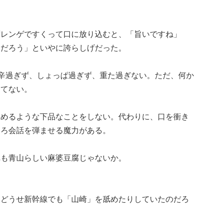
ずレンゲですくって口に放り込むと、「旨いですね」
うだろう」といやに誇らしげだった。
。辛過ぎず、しょっぱ過ぎず、重た過ぎない。ただ、何か
してない。
止めるような下品なことをしない。代わりに、口を衝き
しろ会話を弾ませる魔力がある。
れも青山らしい麻婆豆腐じゃないか。
。どうせ新幹線でも「山崎」を舐めたりしていたのだろ