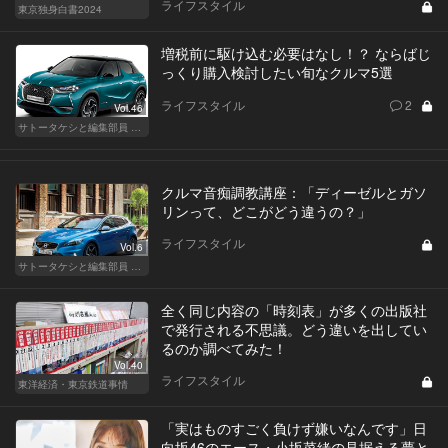
ライフスタイル
東京独身白書2024
増税前に駆け込む必要はなし！？ ならばじ
っくり購入検討したい旬なクルマ5選
ライフスタイル
2
Vol.46
サトータケシと編集部員 船山の"CAR GENTSへの道"
クルマ音痴調教講座：「ディーゼルとガソ
リンって、どこがどう違うの？」
ライフスタイル
Vol.6
サトータケシと編集部員 船山の"CAR GENTSへの道"
全く同じ内容の「時刻表」が多くの出版社
で発行される不思議。どう違いを出してい
るのか調べてみた！
Vol.40
ライフスタイル
東洋経済・東京鉄道事情
「実はものすごく負けず嫌いなんです」日
向坂46のエース・小坂菜緒の見据える夢と