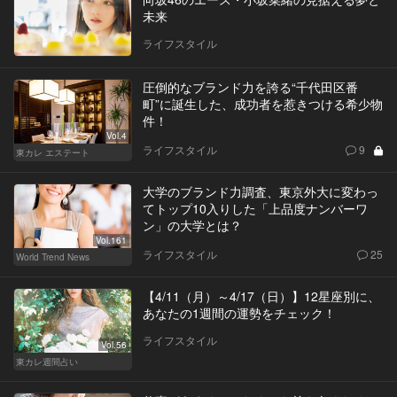
未来
ライフスタイル
圧倒的なブランド力を誇る“千代田区番
町”に誕生した、成功者を惹きつける希少物
件！
Vol.4
ライフスタイル
9
東カレ エステート
大学のブランド力調査、東京外大に変わっ
てトップ10入りした「上品度ナンバーワ
ン」の大学とは？
Vol.161
ライフスタイル
25
World Trend News
【4/11（月）～4/17（日）】12星座別に、
あなたの1週間の運勢をチェック！
ライフスタイル
Vol.56
東カレ週間占い