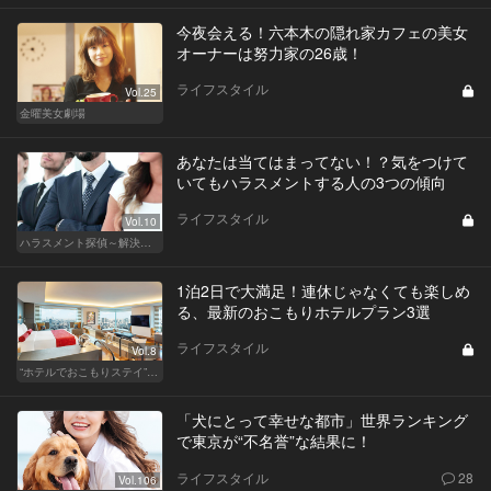
今夜会える！六本木の隠れ家カフェの美女
オーナーは努力家の26歳！
ライフスタイル
Vol.25
金曜美女劇場
あなたは当てはまってない！？気をつけて
いてもハラスメントする人の3つの傾向
ライフスタイル
Vol.10
ハラスメント探偵～解決編～
1泊2日で大満足！連休じゃなくても楽しめ
る、最新のおこもりホテルプラン3選
ライフスタイル
Vol.8
“ホテルでおこもりステイ”が大人デートに最高の選択だ
「犬にとって幸せな都市」世界ランキング
で東京が“不名誉”な結果に！
ライフスタイル
28
Vol.106