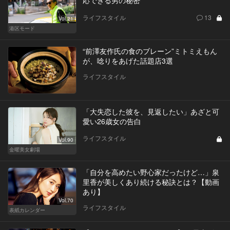
応できる男の秘密
ライフスタイル
13
Vol.21
港区モード
“前澤友作氏の食のブレーン”ミトミえもん
が、唸りをあげた話題店3選
ライフスタイル
「大失恋した彼を、見返したい」あざと可
愛い26歳女の告白
ライフスタイル
Vol.90
金曜美女劇場
「自分を高めたい野心家だったけど…」泉
里香が美しくあり続ける秘訣とは？【動画
あり】
Vol.70
ライフスタイル
表紙カレンダー