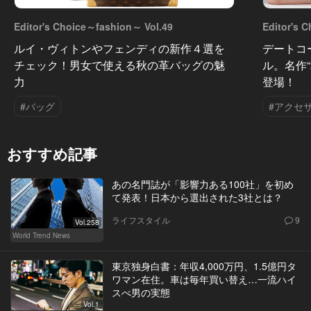
Editor's Choice～fashion～ Vol.49
Editor's 
ルイ・ヴィトンやフェンディの新作４選を
デートコ
チェック！男女で使える秋の革バッグの魅
ル。名作
力
登場！
#バッグ
#アクセ
おすすめ記事
あの名門誌が「影響力ある100社」を初め
て発表！日本から選出された3社とは？
ライフスタイル
9
Vol.258
World Trend News
東京独身白書：年収4,000万円、1.5億円タ
ワマン在住。車は毎年買い替え…一流ハイ
スぺ男の実態
Vol.1