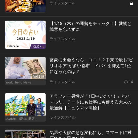
ライフスタイル
【1/19（木）の運勢をチェック！】愛嬌と
誠意を忘れずに
ライフスタイル
富豪に出会うなら、ココ！？中東で最も“ビ
リオネア”が多い都市、ドバイを抑えて1位
になったのは？
Vol.215
ライフスタイル
14
World Trend News
アラフォー男性が「1日中いたい！」とハ
マった。デートにも仕事にも使える大人の
最適解【ニュウマン高輪】
Vol.5
ライフスタイル
2025年、最強の新店。
気温や天候の急な変化にも、スマートに対