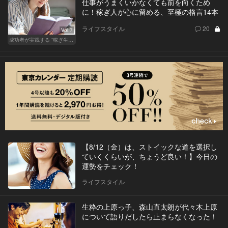
仕事がうまくいかなくても前を向くため
に！稼ぎ人が心に留める、至極の格言14本
ライフスタイル
20
Vol.7
成功者が実践する “稼ぎ生活”
【8/12（金）は、ストイックな道を選択し
ていくくらいが、ちょうど良い！】今日の
運勢をチェック！
ライフスタイル
生粋の上原っ子、森山直太朗が代々木上原
について語りだしたら止まらなくなった！