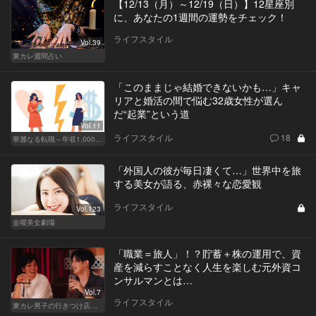
【12/13（月）～12/19（日）】12星座別
に、あなたの1週間の運勢をチェック！
ライフスタイル
Vol.39
東カレ週間占い
「このままじゃ結婚できないかも…」キャ
リアと婚活の間で悩む32歳女性が選ん
だ“起業”という道
Vol.11
ライフスタイル
18
華麗なる転職～年収1,000万超の道～
「外国人の彼が毎日凄くて…」世界中を旅
する美女が語る、赤裸々な恋愛観
ライフスタイル
Vol.123
金曜美女劇場
「職業＝旅人」！？貯蓄＋株の運用で、資
産を減らすことなく人生を楽しむ元外資コ
ンサルマンとは…
Vol.7
ライフスタイル
東カレ男子の行きつけ店でハシゴ酒