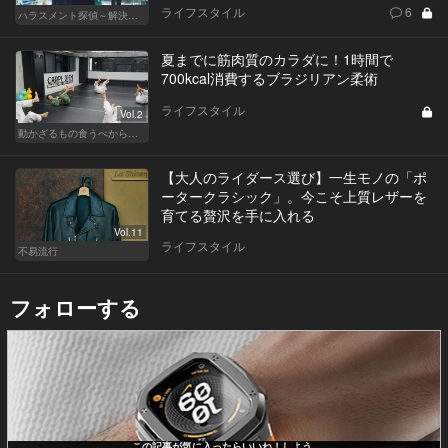
ライフスタイル
6
ハラスメント探偵～解決編～
夏までに筋肉質のカラダに！1時間で
700kcal消費するブラジリアン柔術
ライフスタイル
Vol.2
動かざるもの食うべからず！食べるの大好き編集部員のダイエット体験記
【大人のライダース選び】一生モノの「ポ
ータークラシック」。今こそ上質レザーを
育てる贅沢を手に入れる
Vol.11
ライフスタイル
不易流行
フォローする
この記事が気に入ったらいいね！しよう