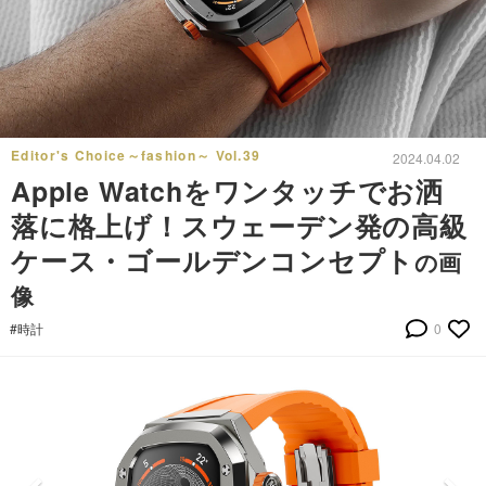
Editor's Choice～fashion～ Vol.39
2024.04.02
Apple Watchをワンタッチでお洒
落に格上げ！スウェーデン発の高級
ケース・ゴールデンコンセプト
の画
像
#時計
0