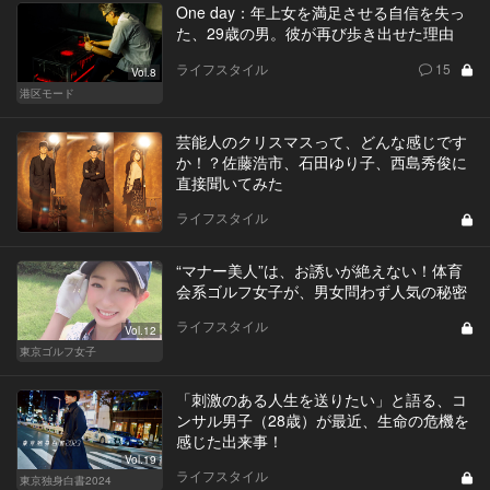
One day：年上女を満足させる自信を失っ
た、29歳の男。彼が再び歩き出せた理由
ライフスタイル
15
Vol.8
港区モード
芸能人のクリスマスって、どんな感じです
か！？佐藤浩市、石田ゆり子、西島秀俊に
直接聞いてみた
ライフスタイル
“マナー美人”は、お誘いが絶えない！体育
会系ゴルフ女子が、男女問わず人気の秘密
ライフスタイル
Vol.12
東京ゴルフ女子
「刺激のある人生を送りたい」と語る、コ
ンサル男子（28歳）が最近、生命の危機を
感じた出来事！
Vol.19
ライフスタイル
東京独身白書2024