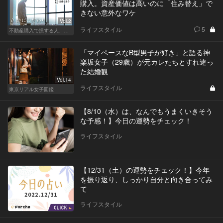
購入。資産価値は高いのに「住み替え」で
きない意外なワケ
Vol.2
ライフスタイル
5
不動産購入で損する人、得する人
「マイペースなB型男子が好き」と語る神
楽坂女子（29歳）が元カレたちとすれ違っ
た結婚観
Vol.14
ライフスタイル
東京リアル女子図鑑
【8/10（水）は、なんでもうまくいきそう
な予感！】今日の運勢をチェック！
ライフスタイル
【12/31（土）の運勢をチェック！】今年
を振り返り、しっかり自分と向き合ってみ
て
ライフスタイル