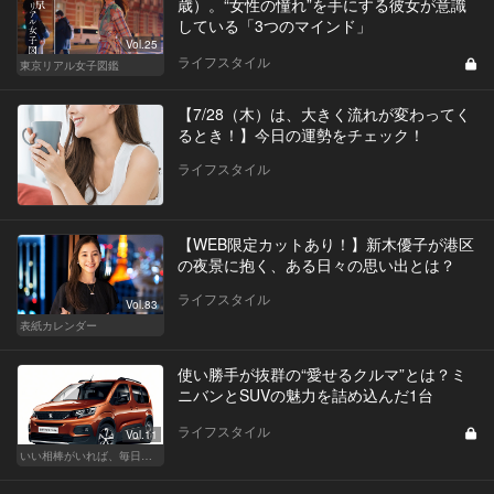
歳）。“女性の憧れ”を手にする彼女が意識
している「3つのマインド」
Vol.25
ライフスタイル
東京リアル女子図鑑
【7/28（木）は、大きく流れが変わってく
るとき！】今日の運勢をチェック！
ライフスタイル
【WEB限定カットあり！】新木優子が港区
の夜景に抱く、ある日々の思い出とは？
ライフスタイル
Vol.83
表紙カレンダー
使い勝手が抜群の“愛せるクルマ”とは？ミ
ニバンとSUVの魅力を詰め込んだ1台
ライフスタイル
Vol.11
いい相棒がいれば、毎日が楽しい。クルマがあるとできること