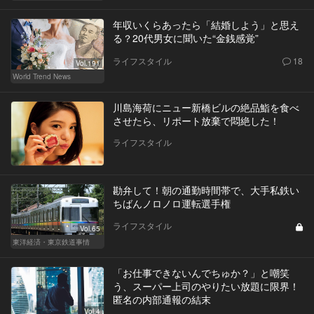
年収いくらあったら「結婚しよう」と思え
る？20代男女に聞いた“金銭感覚”
ライフスタイル
18
Vol.191
World Trend News
川島海荷にニュー新橋ビルの絶品鮨を食べ
させたら、リポート放棄で悶絶した！
ライフスタイル
勘弁して！朝の通勤時間帯で、大手私鉄い
ちばんノロノロ運転選手権
ライフスタイル
Vol.65
東洋経済・東京鉄道事情
「お仕事できないんでちゅか？」と嘲笑
う、スーパー上司のやりたい放題に限界！
匿名の内部通報の結末
Vol.4