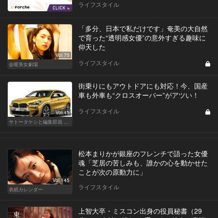
ライフスタイル
「多分、日本で私だけです」奄美の大自然
で育った“透明感女優”の意外すぎる趣味に
仰天した
Vol.75
ライフスタイル
金曜美女劇場
街乗りにもアウトドアにも対応！今、国産
車も外車も“クロスオーバー”がアツい！
ライフスタイル
Vol.45
サトータケシと編集部員 船山の"CAR GENTSへの道"
松本まりかが銀座のフレンチで語った女優
魂「芝居の苦しみも、誰かの心を動かせた
ことが次の原動力に」
Vol.145
ライフスタイル
表紙カレンダー
上智大卒・ミスコン出身の役員秘書（29