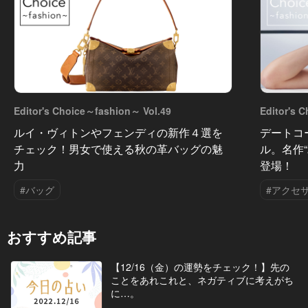
Editor's Choice～fashion～ Vol.49
Editor's 
ルイ・ヴィトンやフェンディの新作４選を
デートコ
チェック！男女で使える秋の革バッグの魅
ル。名作
力
登場！
#バッグ
#アクセ
おすすめ記事
【12/16（金）の運勢をチェック！】先の
ことをあれこれと、ネガティブに考えがち
に…。