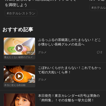
を満喫しよう
#ホテル
#ホテルレストラン
おすすめ記事
ぷるっぷるの茶碗蒸しがたまらない！どこ
か懐かしい長崎グルメの名店へ
グルメ
2
Vol.12
教えたくない秘密のグルメ
こぼれいくらがたまらない！これでもかっ
て程の大粒いくら丼！
グルメ
Vol.5
本当に使える絶品鮨
本日発売！東京カレンダー4月号は渾身の
「肉特集」！その全貌を一挙大公開！