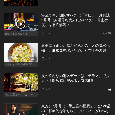
港区で今、開拓すべきは「青山」！月刊誌
9月号はお洒落な大人しかいない「青山の
夜」を徹底解説！
Vol.16
グルメ
30
雑誌「東京カレンダー」特集
最高にうまい、飲んだあとの「〆の炭水化
物」。麻布競馬場お勧め、麻布十番の3軒
グルメ
Vol.2
達人たちの夜の“街ブラ”
夏の終わりの港区デートは「テラス」で決
まり！開放感に浸れる人気店5選
グルメ
Vol.7
東京の夏はテラスだ！デートも女子会も盛り上がること間違いなし！
東カレ7月号は「手土産の極意」。全126品
の「戦略的な贈り物」でビジネスが好転す