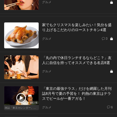
グルメ
家でもクリスマスを楽しみたい！気分を盛
り上げるこだわりのローストチキン4選
グルメ
3
「丸の内で休日ランチするならどこ？」友
人に自信を持ってオススメできる名店8選
グルメ
「東京の最強テラス」だけを網羅した月刊
誌8月号で夏の予習を！ 灼熱の東京はテラ
スでビールが一番アガる！
Vol.15
グルメ
6
雑誌「東京カレンダー」特集