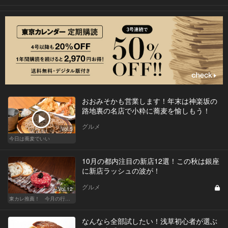
おおみそかも営業します！年末は神楽坂の
路地裏の名店で小粋に蕎麦を愉しもう！
グルメ
Vol.5
今日は蕎麦でいい
10月の都内注目の新店12選！この秋は銀座
に新店ラッシュの波が！
グルメ
Vol.12
東カレ推薦！ 今月の行くべき店
なんなら全部試したい！浅草初心者が選ぶ