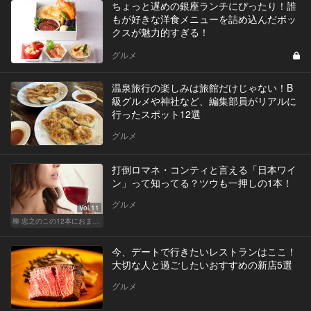
ちょっと遅めの銀座ランチにぴったり！誰
もが好きな洋食メニューを詰め込んだボッ
クスが魅力的すぎる！
グルメ
温泉旅行の楽しみは旅館だけじゃない！B
級グルメや神社など、編集部員がリアルに
行ったスポット12選
グルメ
打倒ロマネ・コンティと言える「日本ワイ
ン」って知ってる？ツウも一押しの1本！
グルメ
Vol.11
柳 忠之のこの12本におまかせ
今、デートで行きたいレストランはここ！
大切な人と過ごしたいおすすめの新店5選
グルメ