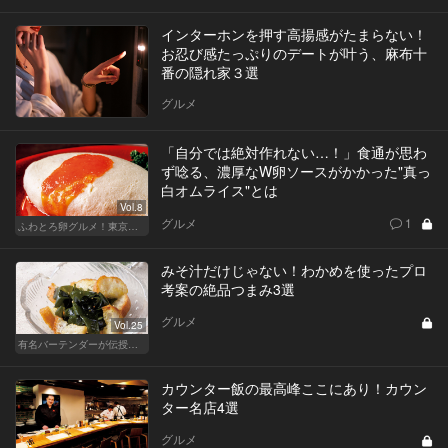
インターホンを押す高揚感がたまらない！
お忍び感たっぷりのデートが叶う、麻布十
番の隠れ家３選
グルメ
「自分では絶対作れない…！」食通が思わ
ず唸る、濃厚なW卵ソースがかかった"真っ
白オムライス"とは
Vol.8
グルメ
1
ふわとろ卵グルメ！東京で外せない人気店
みそ汁だけじゃない！わかめを使ったプロ
考案の絶品つまみ3選
グルメ
Vol.25
有名バーテンダーが伝授する簡単つまみレシピ
カウンター飯の最高峰ここにあり！カウン
ター名店4選
グルメ