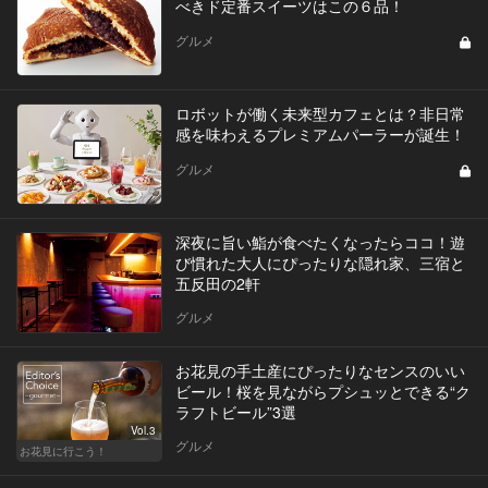
べきド定番スイーツはこの６品！
グルメ
ロボットが働く未来型カフェとは？非日常
感を味わえるプレミアムパーラーが誕生！
グルメ
深夜に旨い鮨が食べたくなったらココ！遊
び慣れた大人にぴったりな隠れ家、三宿と
五反田の2軒
グルメ
お花見の手土産にぴったりなセンスのいい
ビール！桜を見ながらプシュッとできる“ク
ラフトビール”3選
Vol.3
グルメ
お花見に行こう！