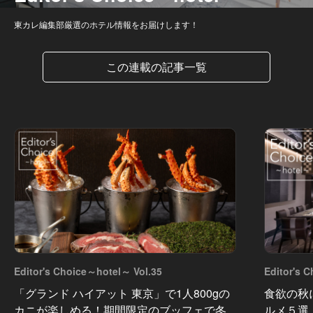
東カレ編集部厳選のホテル情報をお届けします！
この連載の記事一覧
Editor's Choice～hotel～ Vol.35
Editor's 
「グランド ハイアット 東京」で1人800gの
食欲の秋
カニが楽しめる！期間限定のブッフェで冬
ルメ５選