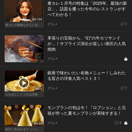
東カレ１月号の特集は「2025年、最強の新
店」。話題を攫った今年のレストランがす
べてわかる！
Vol.104
グルメ
1
東カレの素敵な大人に必要なこと
革張りの宝箱から、"幻"の牛カツサンド
が…！サプライズ演出が楽しい港区の人気
焼肉
グルメ
銀座で味わいたい名物メニュー！しみわた
る旨さの洋食人気ベスト３！
グルメ
1
Vol.2
心をほぐしてくれる洋食
モンブランの旬は今！『ロブション』と元
祖が作った夏モンブランが美味すぎる！
グルメ
4
Vol.30
絶対に喜ばれるテッパン手土産