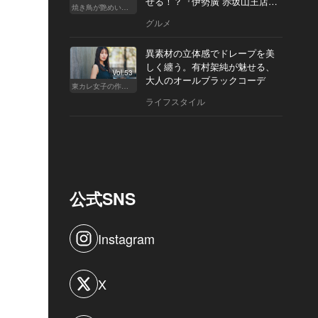
せる！？『伊勢廣 赤坂山王店』
焼き鳥が艶めいてきた
へ
グルメ
異素材の立体感でドレープを美
しく纏う。有村架純が魅せる、
Vol.53
大人のオールブラックコーデ
東カレ女子の作り方
ライフスタイル
公式SNS
Instagram
X