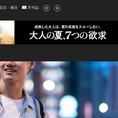
新のグルメ、洗練されたライフスタイル情報
恋活・婚活
月刊誌