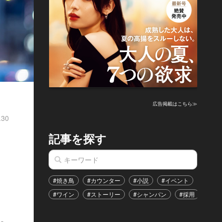
広告掲載はこちら≫
.30
記事を探す
#焼き鳥
#カウンター
#小説
#イベント
#港区
#ワイン
#ストーリー
#シャンパン
#採用
#恋