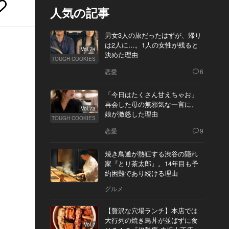
人気の記事
男女3人の旅だったはずが、帰り
は2人に…。1人の女性が残ると
Vol.74
決めた理由
TOUGH COOKIES
恋愛
6
「今日はたくさん甘えちゃお」
再会した母の無邪気な一言に、
Vol.73
娘が激怒した理由
TOUGH COOKIES
恋愛
9
焼き鳥通が熱狂する渋谷の隠れ
家『とり茶太郎』。14年目も予
約困難であり続ける理由
グルメ
【贅沢な穴場ランチ】本店では
大行列の焼き鳥丼が並ばずに食
Vol.7