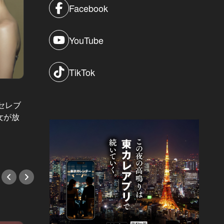
Facebook
YouTube
TikTok
ラール・
ごめん、今日も遅くなる。 Vol.2
がセレブ
ラール
「休日出勤」と嘘をついて浮気しに
女が放
破棄さ
行く彼を、見送る土曜日…。女が直
あるレ
後に取った行動は
#小説
#小説