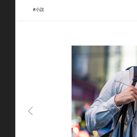
#小説
もどる