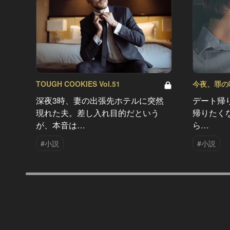
TOUGH COOKIES Vol.51
今夜、罪の味を
深夜3時、妻の出張先ホテルに突然
デート帰
現れた夫。差し入れ目的だという
帰りたく
が、本音は…
ら…
#小説
#小説