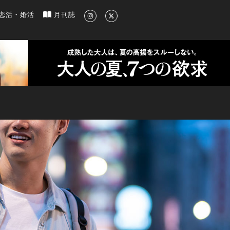
新のグルメ、洗練されたライフスタイル情報
恋活・婚活
月刊誌