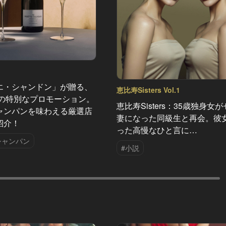
エ・シャンドン」が贈る、
恵比寿Sisters Vol.1
夏の特別なプロモーション。
恵比寿Sisters：35歳独身女
ャンパンを味わえる厳選店
妻になった同級生と再会。彼
紹介！
った高慢なひと言に…
シャンパン
#小説