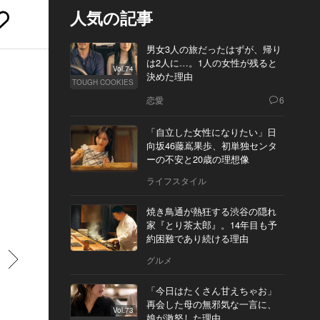
人気の記事
男女3人の旅だったはずが、帰り
は2人に…。1人の女性が残ると
Vol.74
決めた理由
TOUGH COOKIES
恋愛
6
「自立した女性になりたい」日
向坂46藤嶌果歩、初単独センタ
ーの不安と20歳の理想像
ライフスタイル
焼き鳥通が熱狂する渋谷の隠れ
家『とり茶太郎』。14年目も予
約困難であり続ける理由
すすむ
グルメ
「今日はたくさん甘えちゃお」
再会した母の無邪気な一言に、
Vol.73
娘が激怒した理由