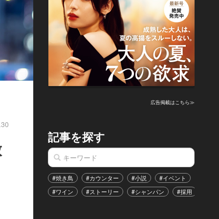
広告掲載はこちら≫
.30
記事を探す
放
た
#焼き鳥
#カウンター
#小説
#イベント
#港区
#ワイン
#ストーリー
#シャンパン
#採用
#恋