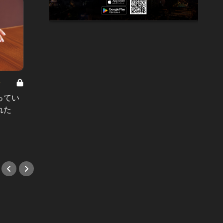
8
男と女の答えあわせ【A】 Vol.308
ってい
結婚願望ゼロだった27歳男性が、交
れた
際2年で突然プロポーズ。彼の心が
変わった“理由”とは
#小説