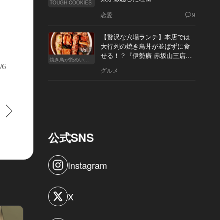
TOUGH COOKIES
恋愛
9
【贅沢な穴場ランチ】本店では
大行列の焼き鳥丼が並ばずに食
Vol.7
せる！？『伊勢廣 赤坂山王店』
焼き鳥が艶めいてきた
へ
/6
グルメ
すすむ
公式SNS
Instagram
X