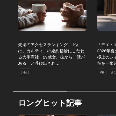
先週のアクセスランキング！1位
「モエ・
は、カルティエの婚約指輪にこだわ
2026年
る大手商社・29歳女。彼から「話が
極上のシ
ある」と呼び出され…
舗を一挙
#小説
PR
#
ロングヒット記事