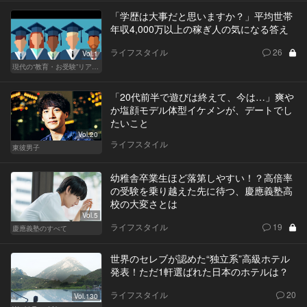
「学歴は大事だと思いますか？」平均世帯
年収4,000万以上の稼ぎ人の気になる答え
ライフスタイル
26
Vol.1
現代の“教育・お受験”リアルドキュメント
「20代前半で遊びは終えて、今は…」爽や
か塩顔モデル体型イケメンが、デートでし
たいこと
Vol.20
ライフスタイル
東彼男子
幼稚舎卒業生ほど落第しやすい！？高倍率
の受験を乗り越えた先に待つ、慶應義塾高
校の大変さとは
Vol.5
ライフスタイル
19
慶應義塾のすべて
世界のセレブが認めた“独立系”高級ホテル
発表！ただ1軒選ばれた日本のホテルは？
ライフスタイル
20
Vol.130