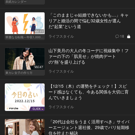
表紙カレンダー
「このままじゃ結婚できないかも…」キャ
リアと婚活の間で悩む32歳女性が選ん
だ“起業”という道
Vol.11
ライフスタイル
18
華麗なる転職～年収1,000万超の道～
山下美月の大人の冬コーデに視線集中！フ
ァーの下の「肌見せ」が焼肉デート
の“熱”を盛り上げる
Vol.47
ライフスタイル
東カレ女子の作り方
【12/15（木）の運勢をチェック！】スピ
ード感はなくても、今ある関係を大切に育
んでいきましょう
ライフスタイル
「20代は会社をうまく活用すべき」サイバ
ーエージェント退社後、29歳でパリ短期移
住を叶えた秘訣