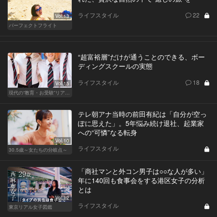
ライフスタイル
22
Vol.13
パーフェクトフライト
“超富裕層”だけが通うことのできる、ボー
ディングスクールの実態
ライフスタイル
18
Vol.15
現代の“教育・お受験”リアルドキュメント
テレ朝アナ当時の前田有紀は「自分が空っ
ぽに思えた」。5年悩み続け退社、起業家
への“可憐”なる転身
Vol.10
ライフスタイル
30.5歳～女たちの分岐点～
「商社マンと外コン男子は○○な人が多い」
年に140回も食事会をする港区女子の分析
とは
Vol.12
ライフスタイル
東京リアル女子図鑑