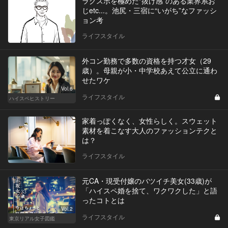
ラグスポを極めた“抜け感”のある業界系お
じetc...。池尻・三宿に“いがち”なファッシ
ョン考
ライフスタイル
外コン勤務で多数の資格を持つ才女（29
歳）。母親が小・中学校あえて公立に通わ
せたワケ
Vol.6
ライフスタイル
ハイスペヒストリー
家着っぽくなく、女性らしく。スウェット
素材を着こなす大人のファッションテクと
は？
ライフスタイル
元CA・現受付嬢のバツイチ美女(33歳)が
「ハイスペ婚を捨て、ワクワクした」と語
ったコトとは
Vol.2
ライフスタイル
東京リアル女子図鑑