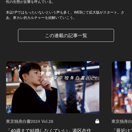
性の生態が反響を呼んでいる。
本誌1Pではもったいないという声も多く、WEBにて拡大版がスタート。さ
あ、東カレ的カルチャーを紐解いていこう。
この連載の記事一覧
東京独身白書2024 Vol.28
東京独身白書2
「40歳まで結婚しなくていい」港区在住、
「最近は