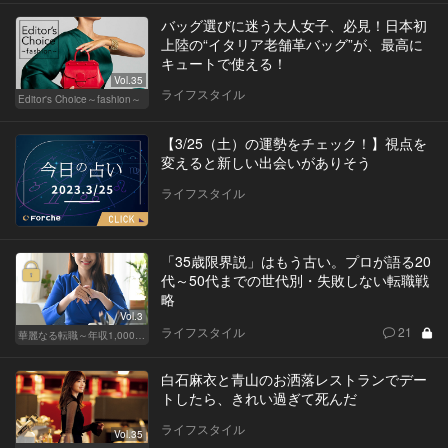
バッグ選びに迷う大人女子、必見！日本初
上陸の“イタリア老舗革バッグ”が、最高に
キュートで使える！
Vol.35
ライフスタイル
Editor's Choice～fashion～
【3/25（土）の運勢をチェック！】視点を
変えると新しい出会いがありそう
ライフスタイル
「35歳限界説」はもう古い。プロが語る20
代～50代までの世代別・失敗しない転職戦
略
Vol.3
ライフスタイル
21
華麗なる転職～年収1,000万超の道～
白石麻衣と青山のお洒落レストランでデー
トしたら、きれい過ぎて死んだ
ライフスタイル
Vol.35