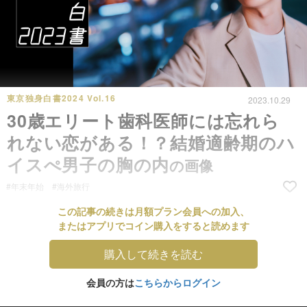
東京独身白書2024 Vol.16
2023.10.29
30歳エリート歯科医師には忘れら
れない恋がある！？結婚適齢期のハ
イスぺ男子の胸の内
の画像
#年末年始
#海外旅行
この記事の続きは月額プラン会員への加入、
またはアプリでコイン購入をすると読めます
購入して続きを読む
会員の方は
こちらからログイン