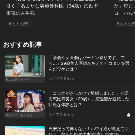
引く手あまたな美容外科医（34歳）の効率
た」毎月
重視の人生観
ローバル
#大人の恋
#大人の
おすすめ記事
「学会や女医会はバーキン祭りです。で
も…」29歳美人医師があえてピコタンを選
んだワケとは？
Vol.17
ライフスタイル
私の名品テラピー
「コロナがきっかけで離婚しました」と語
る恵比寿美女（29歳）。恋愛観が逆転した
壮絶な体験とは？
Vol.6
ライフスタイル
東京リアル女子図鑑
円安だって怖くない！ハワイ通が教えてく
れた、贅沢な自然の中で“癒しの旅”を