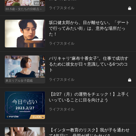
Vol.11
ライフスタイル
30.5歳～女たちの分岐点～
坂口健太郎から、目が離せない。「デート
で行ってみたい街」は、意外な場所だっ
た！
ライフスタイル
バリキャリ“麻布十番女子”。仕事で成功す
るために彼女が日々意識している6つのコ
ト
Vol.23
ライフスタイル
東京リアル女子図鑑
【2/27（月）の運勢をチェック！】上手く
いっていることに目を向けよう
ライフスタイル
【インター教育のリスク】我が子を通わせ
て4年目に、母親が感じたヤバさ