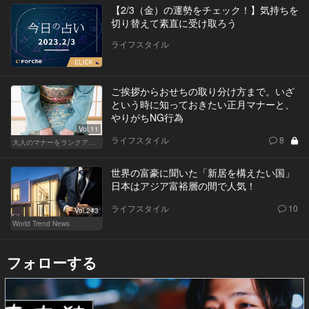
【2/3（金）の運勢をチェック！】気持ちを
切り替えて素直に受け取ろう
ライフスタイル
ご挨拶からおせちの取り分け方まで。いざ
という時に知っておきたい正月マナーと、
やりがちNG行為
Vol.11
ライフスタイル
8
大人のマナーをランクアップせよ
世界の富豪に聞いた「新居を構えたい国」
日本はアジア富裕層の間で人気！
ライフスタイル
10
Vol.243
World Trend News
フォローする