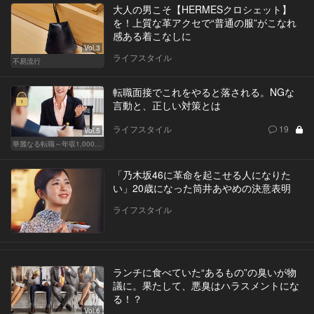
大人の男こそ【HERMESクロシェット】
を！上質な革アクセで“普通の服”がこなれ
感ある着こなしに
Vol.3
ライフスタイル
不易流行
転職面接でこれをやると落される。NGな
言動と、正しい対策とは
ライフスタイル
19
Vol.5
華麗なる転職～年収1,000万超の道～
「乃木坂46に革命を起こせる人になりた
い」20歳になった筒井あやめの決意表明
ライフスタイル
ランチに食べていた“あるもの”の臭いが物
議に。果たして、悪臭はハラスメントにな
る！？
Vol.6