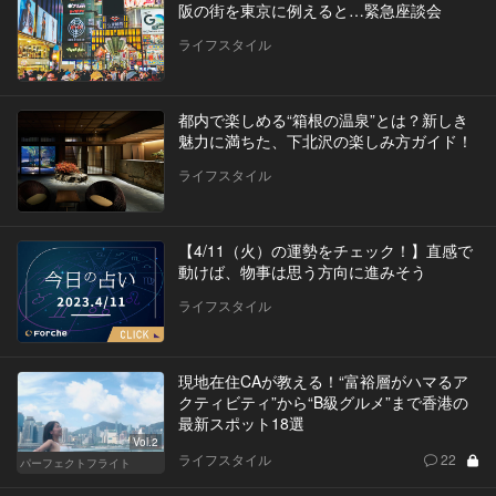
阪の街を東京に例えると…緊急座談会
ライフスタイル
都内で楽しめる“箱根の温泉”とは？新しき
魅力に満ちた、下北沢の楽しみ方ガイド！
ライフスタイル
【4/11（火）の運勢をチェック！】直感で
動けば、物事は思う方向に進みそう
ライフスタイル
現地在住CAが教える！“富裕層がハマるア
クティビティ”から“B級グルメ”まで香港の
最新スポット18選
Vol.2
ライフスタイル
22
パーフェクトフライト