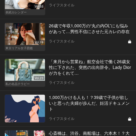
ライフスタイル
Vol.55
表紙カレンダー
26歳で年収1,000万の“丸の内OL”にも悩み
があって…男性不信にさせた元カレの存在
ライフスタイル
Vol.19
東京リアル女子図鑑
「来月から営業ね」航空会社で働く26歳女
性に下された、突然の出向辞令。Lady Dior
が力をくれて…
Vol.23
ライフスタイル
私の名品テラピー
1,000万かける人も！？39歳で子供が欲し
いと思った夫婦が歩んだ、妊活ドキュメン
ト
ライフスタイル
心斎橋は、渋谷。南船場は、六本木！？大