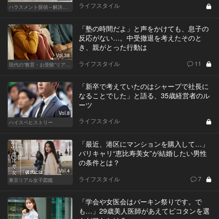
ライフスタイル
ハラスメント探偵～解決編～
「塾の時間だよ」と声をかけても、息子の
反応がない…。中受撤退を考えたそのと
き、親がとった行動は
Vol.38
ライフスタイル
11
現代の“教育・お受験”リアルドキュメント
「新卒で考えていたのはシャープで社長に
なることでした」と語る、35歳経営者のル
ーツ
Vol.8
ライフスタイル
ハイスペヒストリー
「最近、港区にマンションを購入して…」
バリキャリ“恵比寿美女”が結婚したい男性
の条件とは？
Vol.4
ライフスタイル
7
東京リアル女子図鑑
「学会や女医会はバーキン祭りです。で
も…」29歳美人医師があえてピコタンを選