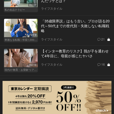
んだワケとは？
Vol.17
ライフスタイル
私の名品テラピー
「35歳限界説」はもう古い。プロが語る20
代～50代までの世代別・失敗しない転職戦
略
Vol.3
ライフスタイル
21
華麗なる転職～年収1,000万超の道～
【インター教育のリスク】我が子を通わせ
て4年目に、母親が感じたヤバさ
ライフスタイル
16
Vol.13
現代の“教育・お受験”リアルドキュメント