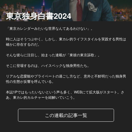
東京独身白書2024
「東京カレンダーみたいな世界なんてあるわけない」。
時に人はそうつぶやく。しかし、東カレ的ライフスタイルを実践する男性は
確かに存在するのだ。
そんな彼らに注目し、始まった連載が「東彼の東京謳歌」。
そこに登場するのは、ハイスペックな独身男性たち。
リアルな恋愛観やプライベートの過ごし方など、意外と不鮮明だった独身男
性の生態が反響を呼んでいる。
本誌1Pではもったいないという声も多く、WEBにて拡大版がスタート。さ
あ、東カレ的カルチャーを紐解いていこう。
この連載の記事一覧