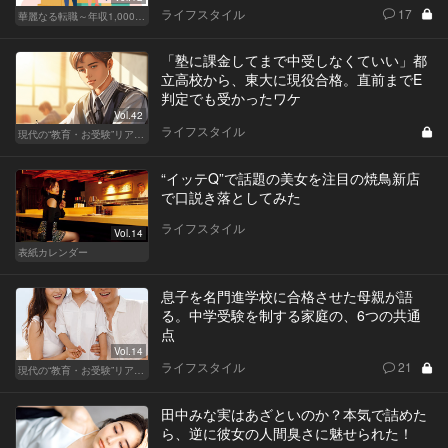
ライフスタイル
17
華麗なる転職～年収1,000万超の道～
「塾に課金してまで中受しなくていい」都
立高校から、東大に現役合格。直前までE
判定でも受かったワケ
Vol.42
ライフスタイル
現代の“教育・お受験”リアルドキュメント
“イッテQ”で話題の美女を注目の焼鳥新店
で口説き落としてみた
ライフスタイル
Vol.14
表紙カレンダー
息子を名門進学校に合格させた母親が語
る。中学受験を制する家庭の、6つの共通
点
Vol.14
ライフスタイル
21
現代の“教育・お受験”リアルドキュメント
田中みな実はあざといのか？本気で詰めた
ら、逆に彼女の人間臭さに魅せられた！