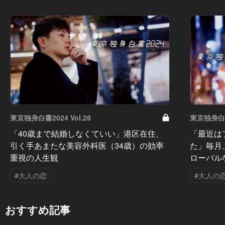
東京独身白書2024 Vol.28
東京独身白書2
「40歳まで結婚しなくていい」港区在住、
「最近は
引く手あまたな美容外科医（34歳）の効率
た」毎月
重視の人生観
ローバル
#大人の恋
#大人の
おすすめ記事