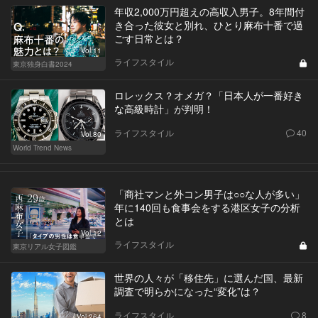
年収2,000万円超えの高収入男子。8年間付
き合った彼女と別れ、ひとり麻布十番で過
ごす日常とは？
Vol.11
ライフスタイル
東京独身白書2024
ロレックス？オメガ？「日本人が一番好き
な高級時計」が判明！
ライフスタイル
40
Vol.80
World Trend News
「商社マンと外コン男子は○○な人が多い」
年に140回も食事会をする港区女子の分析
とは
Vol.12
ライフスタイル
東京リアル女子図鑑
世界の人々が「移住先」に選んだ国、最新
調査で明らかになった“変化”は？
ライフスタイル
8
Vol.264