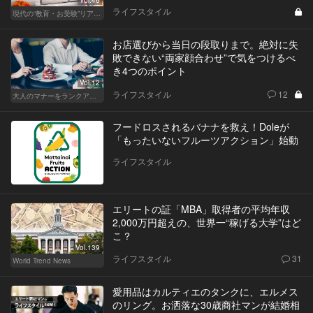
Vol.46
ライフスタイル
現代の“教育・お受験”リアルドキュメント
お店選びから当日の段取りまで。絶対に失
敗できない“両家顔合わせ”で気をつけるべ
き4つのポイント
Vol.12
ライフスタイル
12
大人のマナーをランクアップせよ
フードロスされるバナナを救え！Doleが
「もったいないフルーツアクション」始動
ライフスタイル
エリートの証「MBA」取得者の平均年収
2,000万円超えの、世界一“稼げる大学”はど
こ？
Vol.139
ライフスタイル
31
World Trend News
愛用品はカルティエのタンクに、エルメス
のリング。お洒落な30歳商社マンが結婚相