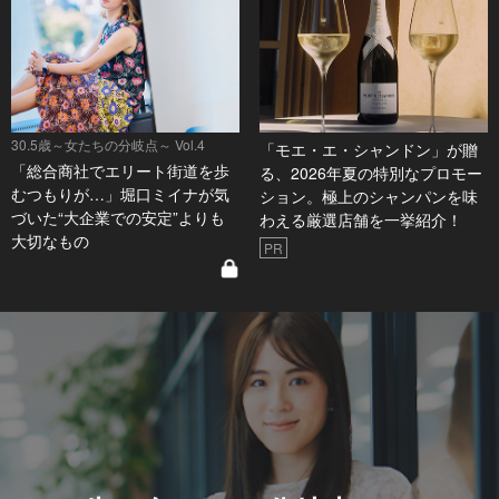
30.5歳～女たちの分岐点～ Vol.4
「モエ・エ・シャンドン」が贈
「総合商社でエリート街道を歩
る、2026年夏の特別なプロモー
むつもりが…」堀口ミイナが気
ション。極上のシャンパンを味
づいた“大企業での安定”よりも
わえる厳選店舗を一挙紹介！
大切なもの
PR