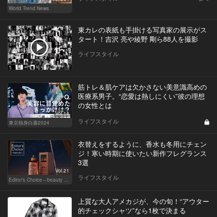
World Trend News
東カレの表紙も手掛ける写真家の展示がス
タート！吉沢 亮や綾野 剛ら88人を撮影
ライフスタイル
筋トレ＆肌ケアは欠かさない美意識高めの
医療系男子。“恋愛は熱しにくい”彼の理想
の女性とは
Vol.14
ライフスタイル
東京独身白書2024
衣替えをするように、香水も冬用にチェン
ジ！寒い時期に使いたい新作フレグランス
3選
Vol.21
ライフスタイル
Editor's Choice～beauty & wellness～
上質な大人アメカジが、今の旬！“アウター
的チェックシャツ”なら1枚で決まる