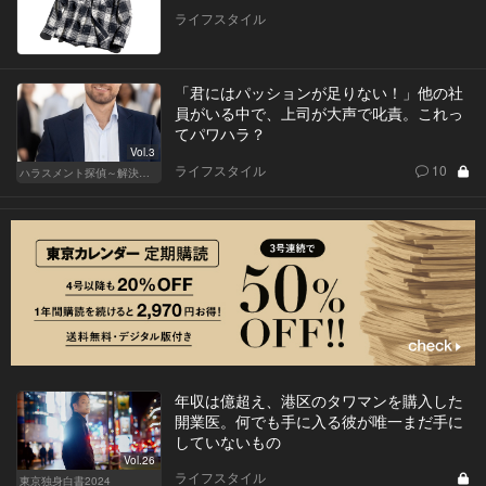
ライフスタイル
「君にはパッションが足りない！」他の社
員がいる中で、上司が大声で叱責。これっ
てパワハラ？
Vol.3
ライフスタイル
10
ハラスメント探偵～解決編～
年収は億超え、港区のタワマンを購入した
開業医。何でも手に入る彼が唯一まだ手に
していないもの
Vol.26
ライフスタイル
東京独身白書2024