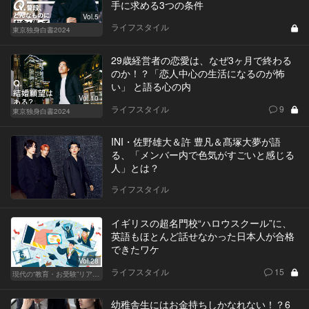
手に求める3つの条件
Vol.5
ライフスタイル
東京独身白書2024
29歳経営者の恋愛は、なぜ3ヶ月で終わる
のか！？「恋人中心の生活になるのが怖
い」 と語る心の内
Vol.10
ライフスタイル
9
東京独身白書2024
INI・佐野雄大＆許 豊凡＆髙塚大夢が語
る、「メンバー内で色気がすごいと感じる
人」とは？
ライフスタイル
イギリスの超名門校“ハロウスクール”に、
英語もほとんど話せなかった日本人が合格
できたワケ
Vol.28
ライフスタイル
15
現代の“教育・お受験”リアルドキュメント
幼稚舎生にはお金持ちしかなれない！？6