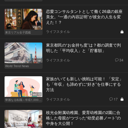
恋愛コンサルタントとして働く26歳の銀座
美女。“一通の内容証明”が彼女の人生を変
えた！？
Vol.15
ライフスタイル
東京リアル女子図鑑
東京都民の“お金持ち度”は？都の調査で判
明した「平均収入」と「貯蓄額」
ライフスタイル
34
Vol.58
World Trend News
家族がいても新しい挑戦は可能！ 「安定」
も「年収」も諦めずに“好き”を仕事にする
方法
Vol.12
ライフスタイル
17
華麗なる転職～年収1,000万超の道～
枝光会附属幼稚園、愛育幼稚園の2園に合
格した母親がつづった“幼受必勝ノート”の
中身を大公開！