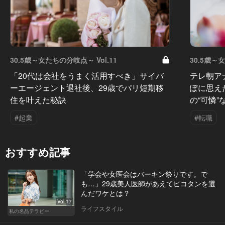
30.5歳～女たちの分岐点～ Vol.11
30.5歳～
「20代は会社をうまく活用すべき」サイバ
テレ朝ア
ーエージェント退社後、29歳でパリ短期移
ぽに思え
住を叶えた秘訣
の“可憐”
#起業
#転職
おすすめ記事
「学会や女医会はバーキン祭りです。で
も…」29歳美人医師があえてピコタンを選
んだワケとは？
Vol.17
ライフスタイル
私の名品テラピー