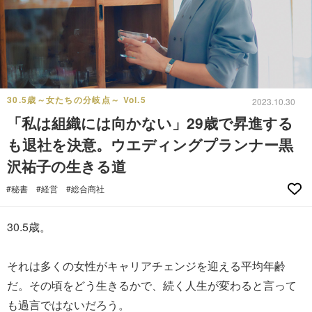
30.5歳～女たちの分岐点～ Vol.5
2023.10.30
「私は組織には向かない」29歳で昇進する
も退社を決意。ウエディングプランナー黒
沢祐子の生きる道
#秘書
#経営
#総合商社
30.5歳。
それは多くの女性がキャリアチェンジを迎える平均年齢
だ。その頃をどう生きるかで、続く人生が変わると言って
も過言ではないだろう。