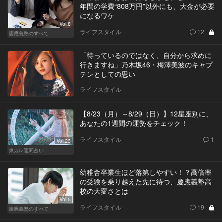
年間の学費“808万円”以外にも、大金が必要
になるワケ
Vol.8
ライフスタイル
12
慶應義塾のすべて
「待っているのではなく、自分から求めに
行きますね」乃木坂46・梅澤美波のキャプ
テンとしての思い
ライフスタイル
【8/23（月）～8/29（日）】12星座別に、
あなたの1週間の運勢をチェック！
ライフスタイル
1
Vol.23
東カレ週間占い
幼稚舎卒業生ほど落第しやすい！？高倍率
の受験を乗り越えた先に待つ、慶應義塾高
校の大変さとは
Vol.5
ライフスタイル
19
慶應義塾のすべて