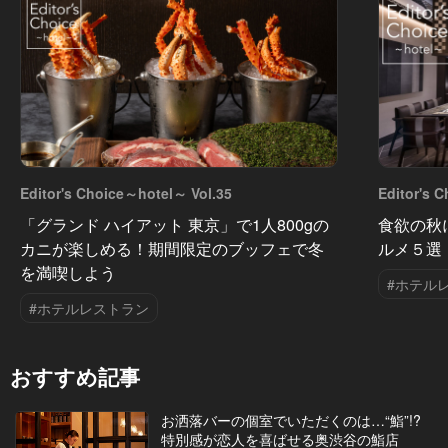
Editor's Choice～hotel～ Vol.35
Editor's 
「グランド ハイアット 東京」で1人800gの
食欲の秋
カニが楽しめる！期間限定のブッフェで冬
ルメ５選
を満喫しよう
#ホテル
#ホテルレストラン
おすすめ記事
お洒落バーの個室でいただくのは…“鮨”!?
特別感が恋人を喜ばせる奥渋谷の鮨店