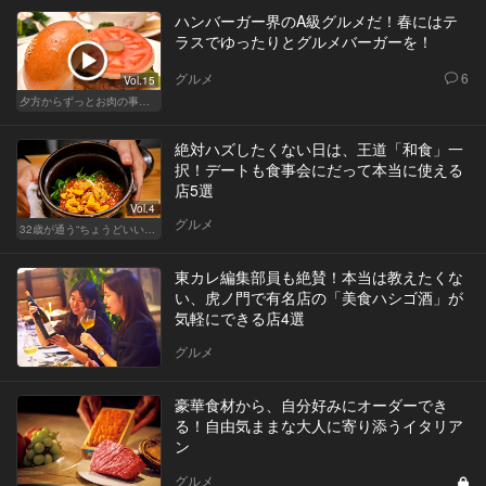
ハンバーガー界のA級グルメだ！春にはテ
ラスでゆったりとグルメバーガーを！
グルメ
6
Vol.15
夕方からずっとお肉の事を考えてる貴方へ
絶対ハズしたくない日は、王道「和食」一
択！デートも食事会にだって本当に使える
店5選
Vol.4
グルメ
32歳が通う“ちょうどいい”価格の店
東カレ編集部員も絶賛！本当は教えたくな
い、虎ノ門で有名店の「美食ハシゴ酒」が
気軽にできる店4選
グルメ
豪華食材から、自分好みにオーダーでき
る！自由気ままな大人に寄り添うイタリア
ン
グルメ