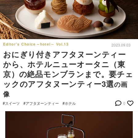
Editor's Choice～hotel～ Vol.13
2023.09.03
おにぎり付きアフタヌーンティー
から、ホテルニューオータニ（東
京）の絶品モンブランまで。要チェ
ックのアフタヌーンティー3選
の画
像
#スイーツ
#アフタヌーンティー
#ホテル
0