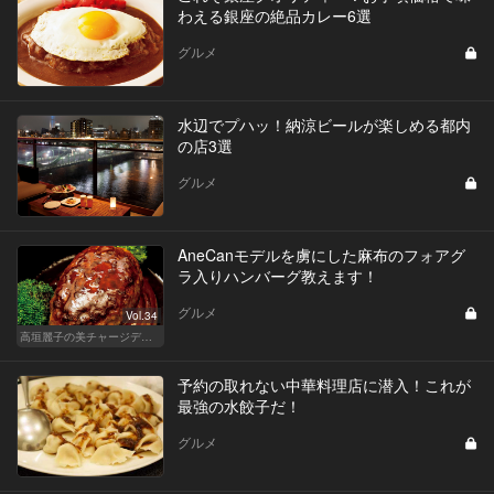
わえる銀座の絶品カレー6選
グルメ
水辺でプハッ！納涼ビールが楽しめる都内
の店3選
グルメ
AneCanモデルを虜にした麻布のフォアグ
ラ入りハンバーグ教えます！
グルメ
Vol.34
高垣麗子の美チャージディナー
予約の取れない中華料理店に潜入！これが
最強の水餃子だ！
グルメ