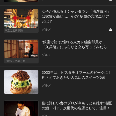
女子が憧れるオシャレタウン「清澄白河」
は家賃が高い…。その1駅隣の穴場エリア
とは？
Vol.10
グルメ
東京ご近所探訪
“銀座で鮨”に憧れる東カレ編集部員が、
「久兵衛」にふらりと立ち寄ってみたら…
グルメ
Vol.2
「銀座」の表と裏。
2023年は、ピスタチオブームのピークに！
押さえておきたい人気店のスイーツ5選
グルメ
鮨に詳しい食のプロが今もっとも推す“港区
の鮨・2軒”。次世代の名店として、注目！
グルメ