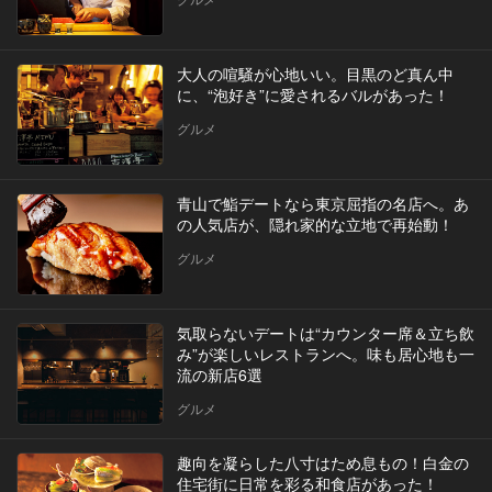
大人の喧騒が心地いい。目黒のど真ん中
に、“泡好き”に愛されるバルがあった！
グルメ
青山で鮨デートなら東京屈指の名店へ。あ
の人気店が、隠れ家的な立地で再始動！
グルメ
気取らないデートは“カウンター席＆立ち飲
み”が楽しいレストランへ。味も居心地も一
流の新店6選
グルメ
趣向を凝らした八寸はため息もの！白金の
住宅街に日常を彩る和食店があった！