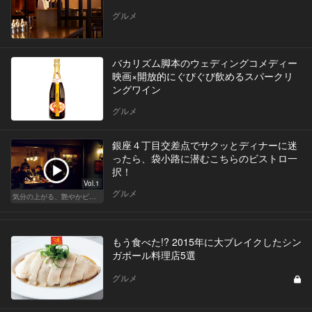
グルメ
バカリズム脚本のウェディングコメディー
映画×開放的にぐびぐび飲めるスパークリ
ングワイン
グルメ
銀座４丁目交差点でサクッとディナーに迷
ったら、袋小路に潜むこちらのビストロ一
択！
Vol.1
グルメ
気分の上がる、艶やかビストロ
もう食べた!? 2015年に大ブレイクしたシン
ガポール料理店5選
グルメ