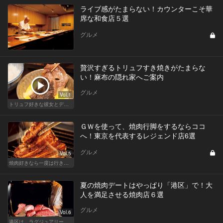
ライブ感がたまらない！カウンターこそ華
席な和食店５選
グルメ
贅沢すぎるトリュフすき焼きがたまらな
い！麻布の隠れ家へご案内
グルメ
Vol.1
トリュフ好きな彼女とデートにおすすめ！東京の人気店
ＧＷを使って、焼肉行脚をするならココ
へ！東京を代表するレジェンド店6選
グルメ
Vol.5
焼肉好きなら一度は行きたい、レジェンド的な有名店
夏の焼肉デートはやっぱり「港区」で！大
人を満足させる焼肉店６選
グルメ
Vol.6
港区は、ラグジュアリーな焼肉デートにおすすめ