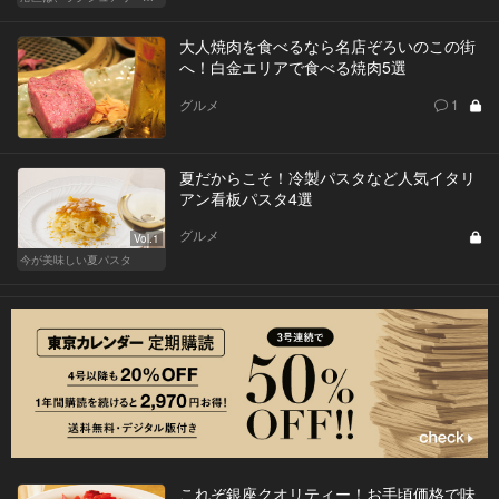
大人焼肉を食べるなら名店ぞろいのこの街
へ！白金エリアで食べる焼肉5選
グルメ
1
夏だからこそ！冷製パスタなど人気イタリ
アン看板パスタ4選
グルメ
Vol.1
今が美味しい夏パスタ
これぞ銀座クオリティー！お手頃価格で味