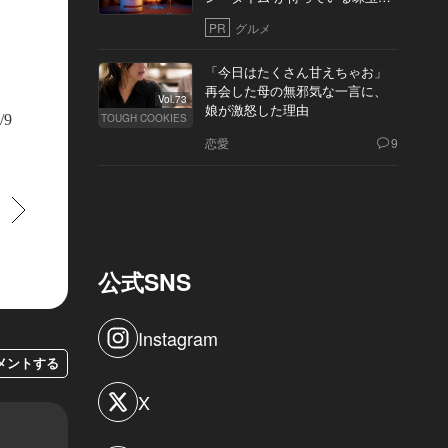
10軒
PR
グルメ
「今日はたくさん甘えちゃお」
再会した母の無邪気な一言に、
Vol.73
娘が激怒した理由
/9
TOUGH COOKIES
恋愛
9
すすむ
公式SNS
Instagram
メントする
X