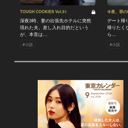
TOUGH COOKIES Vol.51
今夜、罪の味を
深夜3時、妻の出張先ホテルに突然
デート帰
現れた夫。差し入れ目的だという
帰りたく
が、本音は…
ら…
#小説
#小説