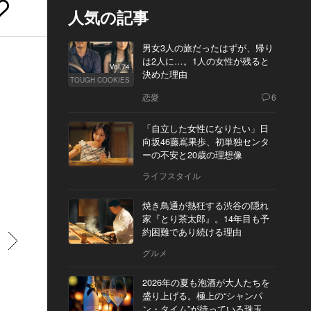
人気の記事
男女3人の旅だったはずが、帰り
は2人に…。1人の女性が残ると
Vol.74
決めた理由
TOUGH COOKIES
恋愛
6
「自立した女性になりたい」日
向坂46藤嶌果歩、初単独センタ
ーの不安と20歳の理想像
ライフスタイル
焼き鳥通が熱狂する渋谷の隠れ
家『とり茶太郎』。14年目も予
約困難であり続ける理由
すすむ
グルメ
2026年の夏も泡酒が大人たちを
盛り上げる。極上の“シャンパ
ン・タイム”が待っている珠玉の