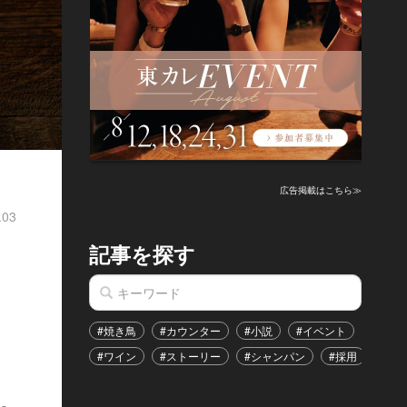
広告掲載はこちら≫
.03
記事を探す
#焼き鳥
#カウンター
#小説
#イベント
#港区
#ワイン
#ストーリー
#シャンパン
#採用
#恋