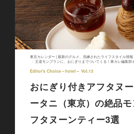
東京カレンダー | 最新のグルメ、洗練されたライフスタイル情報
王道モンブランに、おにぎりまでついてくる！東カレ編集部
Editor's Choice～hotel～ Vol.13
おにぎり付きアフタヌー
ータニ（東京）の絶品モ
フタヌーンティー3選