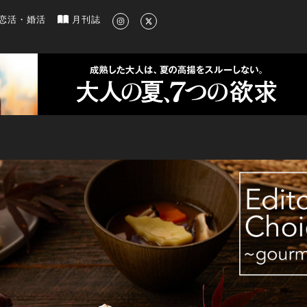
新のグルメ、洗練されたライフスタイル情報
恋活・婚活
月刊誌