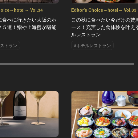
hoice～hotel～ Vol.34
Editor's Choice～hotel～ Vol.33
に食べに行きたい大阪のホ
この秋に食べたい今だけの贅
メ５選！鮨や上海蟹が堪能
ース！充実した食体験を叶え
ルレストラン
レストラン
#ホテルレストラン