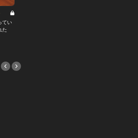
8
男と女の答えあわせ【A】 Vol.308
ってい
結婚願望ゼロだった27歳男性が、交
れた
際2年で突然プロポーズ。彼の心が
変わった“理由”とは
#小説