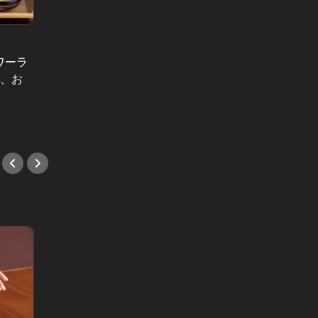
小宮山雄飛の“英世”なる食卓 Vol.29
ワーラ
魅惑の炭水化物Wセット！都内最強
青山で
な、お
の『ラーメン＆チャーハン』セット
裏の正
はこれだ！
#バル
#中華