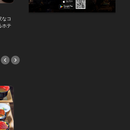
Editor's Choice～hotel～ Vol.32
Editor'
沢なコ
食欲の秋も目前！旬の味覚を贅沢に
優雅な
るホテ
堪能できる都内のホテルディナー５
ンパン
選
おすす
#ホテルレストラン
#ホテ