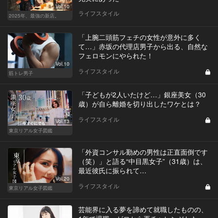
Vol.10
ライフスタイル
2025年、最強の新店。
「上腕二頭筋フェチの女性が意外に多く
て…」赤坂の代理店男子から出る、自然な
フェロモンにやられた！
Vol.10
ライフスタイル
筋トレ男子
「子どもが2人いたけど…」銀座美女（30
歳）が自ら離婚を切り出したワケとは？
ライフスタイル
Vol.13
東京リアル女子図鑑
「外資コンサル勤めの男性は正直面倒です
（笑）」と語る“中目黒女子”（31歳）は、
最近彼氏に振られて…
Vol.20
ライフスタイル
東京リアル女子図鑑
芸能界に入る夢を諦めて就職したものの、