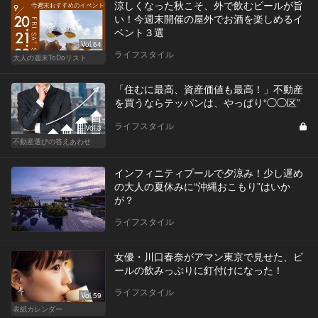
涼しくなった秋こそ、外で飲むビールが旨
い！今週末開催の屋外でお酒を楽しめるイ
ベント３選
Vol.64
ライフスタイル
大人の週末ToDoリスト
「住むに最高、資産価値も最高！」不動産
を買うならテッパンは、やっぱり“◯◯区”
ライフスタイル
Vol.3
不動産選びの答えあわせ
インフィニティプールで夕涼み！少し遅め
の大人の夏休みに“沖縄おこもり”はいか
が？
ライフスタイル
女優・川口春奈がアマン東京で見せた、ビ
ールの飲みっぷりに釘付けになった！
ライフスタイル
Vol.59
表紙カレンダー