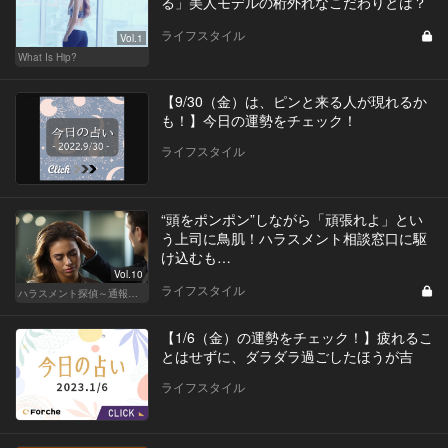
る」美人モデルの桁外れなこだわりとは？
ライフスタイル
Vol.1
What Is Hip?
【9/30（金）は、ピンと来る人が現れるか
も！】今日の運勢をチェック！
ライフスタイル
“頭をポンポン”しながら「頑張れよ」とい
う上司に鳥肌！ハラスメント相談窓口に駆
け込むも…
Vol.10
ライフスタイル
ハラスメント探偵～通報編～
【1/6（金）の運勢をチェック！】疲れるこ
とはせずに、ダラダラ過ごしたほうが吉
ライフスタイル