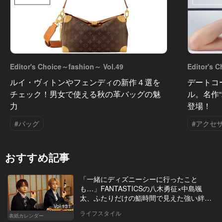
Editor's Choice～fashion～ Vol.49
Editor's 
ルイ・ヴィトンやフェンディの新作４選を
デートコ
チェック！男女で使える秋の革バッグの魅
ル。名作
力
登場！
#バッグ
#アクセ
おすすめ記事
「一緒にディズニーシーに行ったこと
も…」FANTASTICSの八木勇征×中島颯
太、ふたりだけの鮨時間で見えた強い絆と
は
Vol.131
ライフスタイル
表紙カレンダー