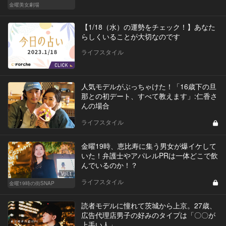
金曜美女劇場
【1/18（水）の運勢をチェック！】あなた
らしくいることが大切なのです
ライフスタイル
人気モデルがぶっちゃけた！「16歳下の旦
那との初デート、すべて教えます」:仁香さ
んの場合
ライフスタイル
金曜19時、恵比寿に集う男女が爆イケして
いた！弁護士やアパレルPRは一体どこで飲
んでいるのか！？
Vol.1
ライフスタイル
金曜19時の街SNAP
読者モデルに憧れて茨城から上京。27歳、
広告代理店男子の好みのタイプは「〇〇が
上手い人」