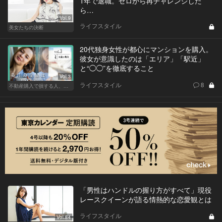
1年で退職。ゼロから再チャレンジした
ら…
Vol.9
ライフスタイル
美女たちの決断
20代独身女性が都心にマンションを購入。
彼女が意識したのは「エリア」「駅近」
と“◯◯”を徹底すること
Vol.3
ライフスタイル
8
不動産購入で損する人、得する人
「男性はハンドルの握り方がすべて」現役
レースクイーンが語る情熱的な恋愛観とは
ライフスタイル
Vol.84