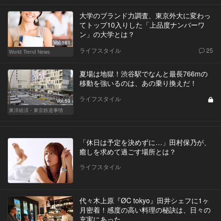
大学のブランド力調査、東京外大に変わっ
てトップ10入りした「上品度ナンバーワ
ン」の大学とは？
Vol.161
ライフスタイル
25
World Trend News
夏場は地獄！渋谷駅でなんと最長766mの
移動を強いるのは、あの乗り換えだ！
ライフスタイル
Vol.59
東洋経済・東京鉄道事情
「休日は予定を決めずに…」田村保乃が、
癒しを求めて過ごす場所とは？
ライフスタイル
代々木上原『ØC tokyo』田井シェフに1ヶ
月密着！感度の高い料理の秘訣は、日々の
充実にあった