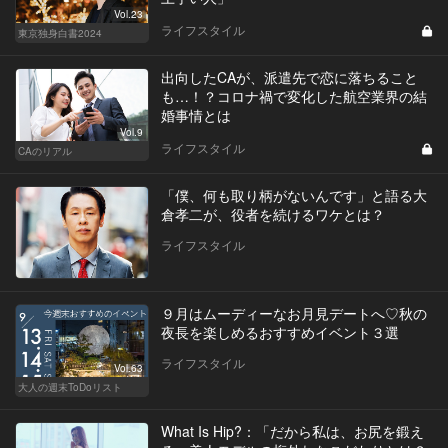
Vol.23
ライフスタイル
東京独身白書2024
出向したCAが、派遣先で恋に落ちること
も…！？コロナ禍で変化した航空業界の結
婚事情とは
Vol.9
ライフスタイル
CAのリアル
「僕、何も取り柄がないんです」と語る大
倉孝二が、役者を続けるワケとは？
ライフスタイル
９月はムーディーなお月見デートへ♡秋の
夜長を楽しめるおすすめイベント３選
ライフスタイル
Vol.63
大人の週末ToDoリスト
What Is Hip?：「だから私は、お尻を鍛え