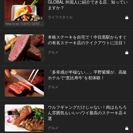
GLOBAL 外国人に紹介できる店、知ってい
ますか？
ライフスタイル
Vol.2
How to be TOKYO GENTS 東京人よ、紳士たれ！
本格ステーキを自宅で！中目黒駅からすぐ
の有名ステーキ店のテイクアウトに注目！
グルメ
「多幸感が半端ない…」平野紫耀が、高級
ホテルで“恵比寿牛”を初体験！
グルメ
ウルフギャングだけじゃない！肉はもちろ
ん雰囲気もいいハワイ最高のステーキ店４
選
グルメ