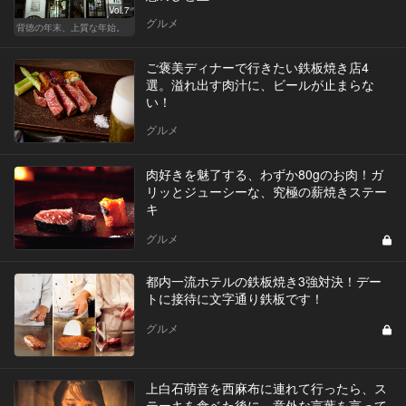
Vol.7
グルメ
背徳の年末、上質な年始。
ご褒美ディナーで行きたい鉄板焼き店4
選。溢れ出す肉汁に、ビールが止まらな
い！
グルメ
肉好きを魅了する、わずか80gのお肉！ガ
リッとジューシーな、究極の薪焼きステー
キ
グルメ
都内一流ホテルの鉄板焼き3強対決！デー
トに接待に文字通り鉄板です！
グルメ
上白石萌音を西麻布に連れて行ったら、ス
テーキを食ベた後に、意外な言葉を言って