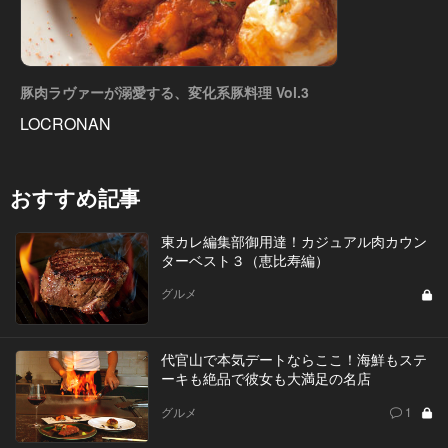
豚肉ラヴァーが溺愛する、変化系豚料理 Vol.3
LOCRONAN
おすすめ記事
東カレ編集部御用達！カジュアル肉カウン
ターベスト３（恵比寿編）
グルメ
代官山で本気デートならここ！海鮮もステ
ーキも絶品で彼女も大満足の名店
グルメ
1