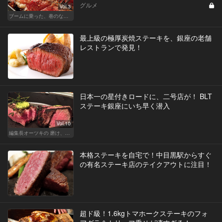
グルメ
Vol.3
ブームに乗った、巷のなんちゃってに喝！ 真実の熟成肉しか食べたくない！
最上級の極厚炭焼ステーキを、銀座の老舗
レストランで発見！
日本一の星付きロードに、二号店が！ BLT
ステーキ銀座にいち早く潜入
Vol.10
編集長オーツキの 磨け、バカ舌！ 学べ、オトナの遊び
本格ステーキを自宅で！中目黒駅からすぐ
の有名ステーキ店のテイクアウトに注目！
超ド級！1.6kgトマホークステーキのフォ