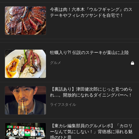
今夜は肉！六本木『ウルフギャング』のス
テーキやフィレカツサンドを自宅で！
牡蠣入り?! 伝説のステーキが葉山に上陸
グルメ
【裏話あり】津田健次郎にじっと見つめら
れ…。開放的になれるダイニングバーへ！
ライフスタイル
【東カレ編集部員のグルメレポ】「カロリ
ーなんて気にしない！」背徳感に溺れる魅
惑のひと皿