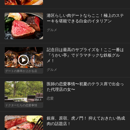
港区らしい肉デートならここ！極上のステ
ーキを堪能できる白金のイタリアン
グルメ
記念日は最高のサプライズを！ここ一番は
『うかい亭』でドラマチックな鉄板グル
メ！
Vol.1
グルメ
デートの勝率が上がる店
医師の恋愛事情〜初夏のテラス席で出会っ
た代理店の女〜
恋愛
Vol.1
ドクターたちの恋愛事情
銀座、原宿、虎ノ門！ 抑えておきたい熟成
肉の話題店！