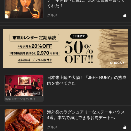
くれた！
グルメ
日本未上陸の大物！『JEFF RUBY』の熟成
肉を食べてきた
Vol.21
編集長オーツキの 磨け、バカ舌！ 学べ、オトナの遊び
海外発のラグジュアリーなステーキハウス
4選。本気で満足できるお肉デートへ！
グルメ