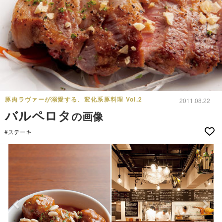
豚肉ラヴァーが溺愛する、変化系豚料理 Vol.2
2011.08.22
バルペロタ
の画像
#ステーキ