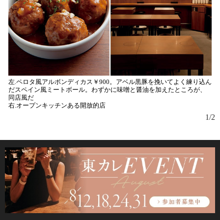
左.ペロタ風アルボンディカス￥900。アベル黒豚を挽いてよく練り込ん
左
だスペイン風ミートボール。わずかに味噌と醤油を加えたところが、
右
同店風だ
右.オープンキッチンある開放的店
1/2