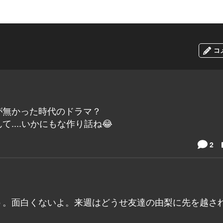
コ
が無かった時代のドラマ？
...いかにもな作り話ね😂
2
う。面白くないよ。来週はどうせ友達の由梨に先を越さ