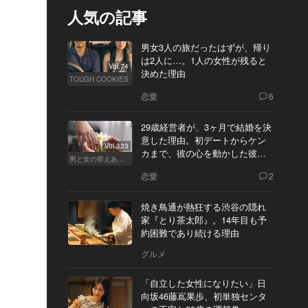
人気の記事
男女3人の旅だったはずが、帰り
は2人に…。1人の女性が残ると
Vol.74
決めた理由
TOUGH COOKIES
恋愛
6
29歳経営者が、3ヶ月で結婚を決
意した理由。初デートからケン
Vol.323
カまで、彼の心を動かした彼女
男と女の答えあわせ【Q】
の態度とは
恋愛
2
焼き鳥通が熱狂する渋谷の隠れ
家『とり茶太郎』。14年目も予
約困難であり続ける理由
グルメ
「自立した女性になりたい」日
向坂46藤嶌果歩、初単独センタ