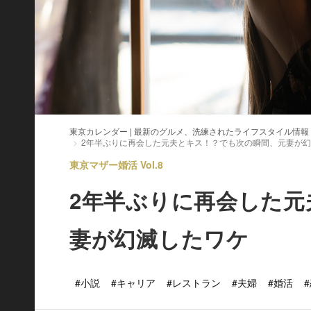
東京カレンダー | 最新のグルメ、洗練されたライフスタイル情報
2年半ぶりに再会した元夫とキス！？でも次の瞬間、元妻が
東京マザー婚活 Vol.8
2年半ぶりに再会した元
妻が幻滅したワケ
#小説
#キャリア
#レストラン
#夫婦
#婚活