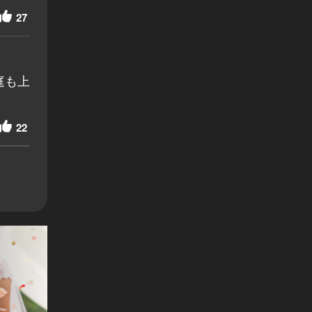
27
庭も上
22