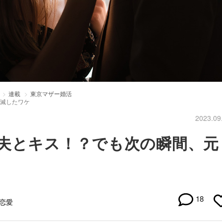
連載
東京マザー婚活
幻滅したワケ
2023.09
夫とキス！？でも次の瞬間、元
18
#恋愛