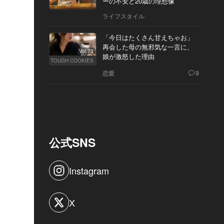
ーの不安と20歳の理想像
ライフスタイル
「今日はたくさん甘えちゃお」
再会した母の無邪気な一言に、
Vol.73
娘が激怒した理由
TOUGH COOKIES
恋愛
9
公式SNS
Instagram
X