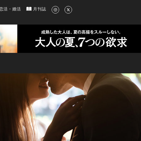
新のグルメ、洗練されたライフスタイル情報
恋活・婚活
月刊誌