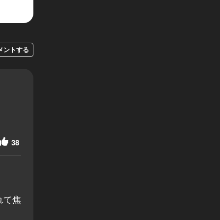
メントする
38
れて焦