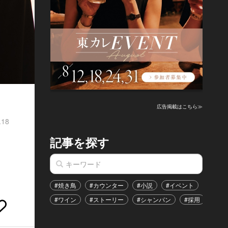
広告掲載はこちら≫
.18
記事を探す
#焼き鳥
#カウンター
#小説
#イベント
#港区
#ワイン
#ストーリー
#シャンパン
#採用
#恋