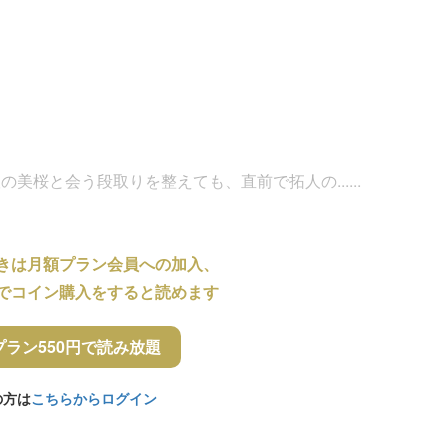
。
美桜と会う段取りを整えても、直前で拓人の......
きは月額プラン会員への加入、
でコイン購入をすると読めます
プラン550円で読み放題
の方は
こちらからログイン