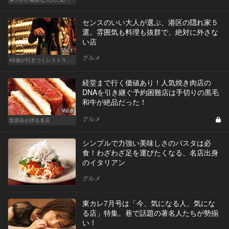
センスのいい大人が選ぶ、港区の隠れ家５
選。雰囲気も料理も抜群で、絶対に外さな
い店
Vol.1
グルメ
45歳が行きつくレストラン＆バー
経堂まで行く価値あり！人気焼き肉店の
DNAを引き継ぐ予約困難店は手切りの黒毛
和牛が絶品だった！
Vol.8
グルメ
世田谷が誇る名店
シンプルで力強い美味しさのパスタは必
食！わざわざ足を運びたくなる、名店出身
のイタリアン
グルメ
東カレ7月号は「今、気になる人、気にな
る店」特集。巷で話題の著名人たちが勢揃
い！