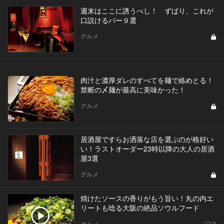
週末はここに誘うべし！ ずばり、これが
口説けるバー９選
グルメ
肉汁と濃厚ダレのすべてを麺で絡めとる！
禁断の〆麺が最高に美味かった！
グルメ
居酒屋ですらお洒落な店を選ぶのが格好い
い！ラストオーダー23時以降の大人の居酒
屋3選
グルメ
焼けたソースの香りがもう旨い！丸の内エ
リートも唸る大阪の絶品ソウルフード
グルメ
2