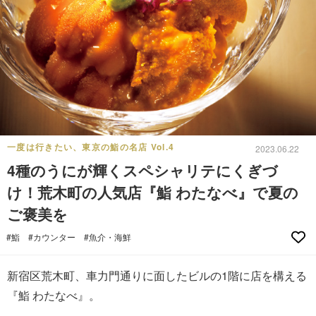
一度は行きたい、東京の鮨の名店 Vol.4
2023.06.22
4種のうにが輝くスペシャリテにくぎづ
け！荒木町の人気店『鮨 わたなべ』で夏の
ご褒美を
#鮨
#カウンター
#魚介・海鮮
新宿区荒木町、車力門通りに面したビルの1階に店を構える
『鮨 わたなべ』。