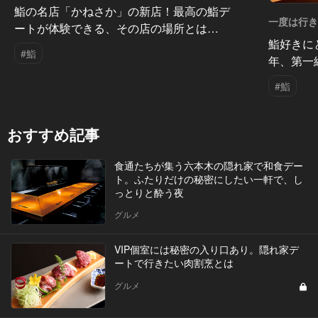
鮨の名店「かねさか」の新店！最高の鮨デ
一度は行き
ートが体験できる、その店の場所とは…
鮨好きに
#鮨
年、第一
#鮨
おすすめ記事
食通たちが集う六本木の隠れ家で和食デー
ト。ふたりだけの秘密にしたい一軒で、し
っとりと酔う夜
グルメ
VIP個室には秘密の入り口あり。隠れ家デ
ートで行きたい肉割烹とは
グルメ