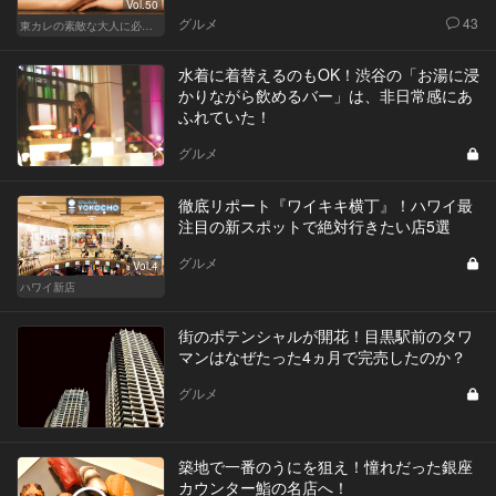
Vol.50
グルメ
43
東カレの素敵な大人に必要なこと
水着に着替えるのもOK！渋谷の「お湯に浸
かりながら飲めるバー」は、非日常感にあ
ふれていた！
グルメ
徹底リポート『ワイキキ横丁』！ハワイ最
注目の新スポットで絶対行きたい店5選
グルメ
Vol.4
ハワイ新店
街のポテンシャルが開花！目黒駅前のタワ
マンはなぜたった4ヵ月で完売したのか？
グルメ
築地で一番のうにを狙え！憧れだった銀座
カウンター鮨の名店へ！