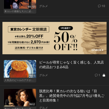
グルメ
10
Vol.72
東カレの素敵な大人に必要なこと
ビールが尋常じゃなく旨く感じる、人気店
の絶品おつまみ6品
グルメ
1
Vol.1
人気店のビールのアテが大集合！
脱恵比寿！東カレの次なる狙いは『目
黒』。絶賛発売中の月刊誌7月号は1冊丸ご
と目黒特集！
Vol.2
グルメ
東カレの素敵な大人に必要なこと