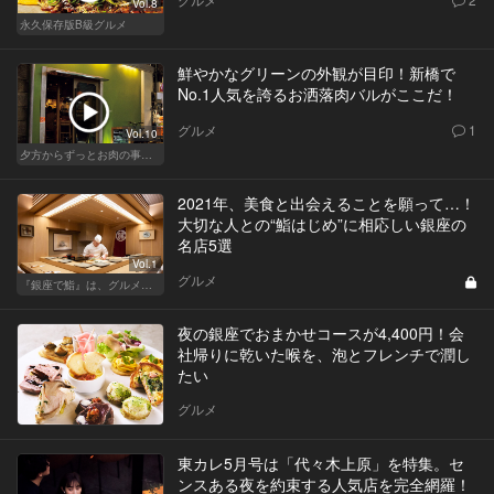
Vol.8
永久保存版B級グルメ
鮮やかなグリーンの外観が目印！新橋で
No.1人気を誇るお洒落肉バルがここだ！
グルメ
1
Vol.10
夕方からずっとお肉の事を考えてる貴方へ
2021年、美食と出会えることを願って…！
大切な人との“鮨はじめ”に相応しい銀座の
名店5選
Vol.1
グルメ
『銀座で鮨』は、グルメな大人のたしなみだ
夜の銀座でおまかせコースが4,400円！会
社帰りに乾いた喉を、泡とフレンチで潤し
たい
グルメ
東カレ5月号は「代々木上原」を特集。セ
ンスある夜を約束する人気店を完全網羅！