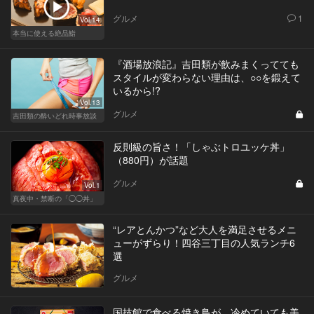
グルメ
1
Vol.14
本当に使える絶品鮨
『酒場放浪記』吉田類が飲みまくってても
スタイルが変わらない理由は、○○を鍛えて
いるから!?
Vol.13
グルメ
吉田類の酔いどれ時事放談
反則級の旨さ！「しゃぶトロユッケ丼」
（880円）が話題
グルメ
Vol.1
真夜中・禁断の「◯◯丼」
“レアとんかつ”など大人を満足させるメニ
ューがずらり！四谷三丁目の人気ランチ6
選
グルメ
国技館で食べる焼き鳥が、冷めていても美