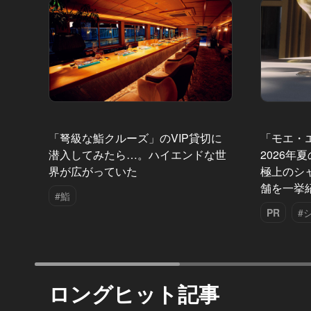
「弩級な鮨クルーズ」のVIP貸切に
「モエ・
潜入してみたら…。ハイエンドな世
2026年
界が広がっていた
極上のシ
舗を一挙
#鮨
PR
#
ロングヒット記事