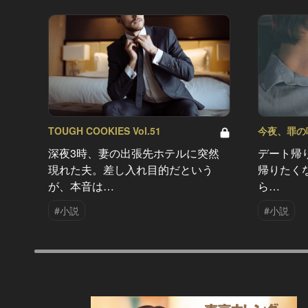
TOUGH COOKIES Vol.51
今夜、罪の味を
深夜3時、妻の出張先ホテルに突然
デート帰
現れた夫。差し入れ目的だという
帰りたく
が、本音は…
ら…
#小説
#小説