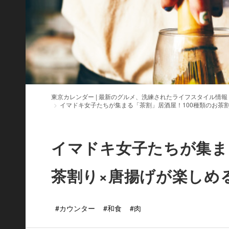
東京カレンダー | 最新のグルメ、洗練されたライフスタイル情報
イマドキ女子たちが集まる「茶割」居酒屋！100種類のお茶
イマドキ女子たちが集ま
茶割り×唐揚げが楽しめ
#カウンター
#和食
#肉