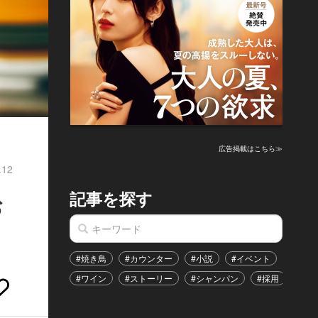
広告掲載はこちら≫
.12
記事を探す
お
#焼き鳥
#カウンター
#小説
#イベント
#港区
#ワイン
#ストーリー
#シャンパン
#採用
#恋