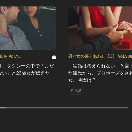
 Vol.15
男と女の答えあわせ【Q】 Vol.30
り、タクシーの中で「まだ
「結婚は考えられない」と言
ない」と23歳女が伝えた
た彼氏から、プロポーズをさ
女。勝因は？
#小説