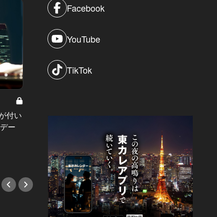
Facebook
YouTube
TikTok
銀座を遊び
ワインの新たな魅力と出合える！大
銀座の
本が付い
人デートが叶う、おしゃれなカウン
知って
キデー
ター2選
店はこ
#BAR
#洋食