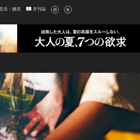
新のグルメ、洗練されたライフスタイル情報
恋活・婚活
月刊誌