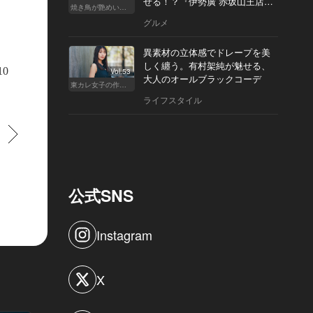
せる！？『伊勢廣 赤坂山王店』
焼き鳥が艶めいてきた
へ
グルメ
異素材の立体感でドレープを美
しく纏う。有村架純が魅せる、
10
Vol.53
大人のオールブラックコーデ
東カレ女子の作り方
ライフスタイル
すすむ
公式SNS
Instagram
X