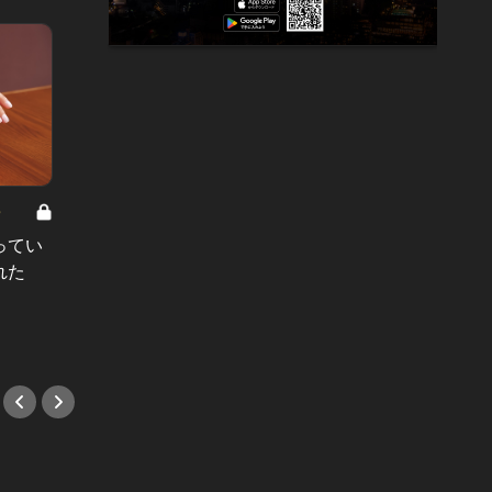
8
男と女の答えあわせ【A】 Vol.308
ってい
結婚願望ゼロだった27歳男性が、交
れた
際2年で突然プロポーズ。彼の心が
変わった“理由”とは
#小説