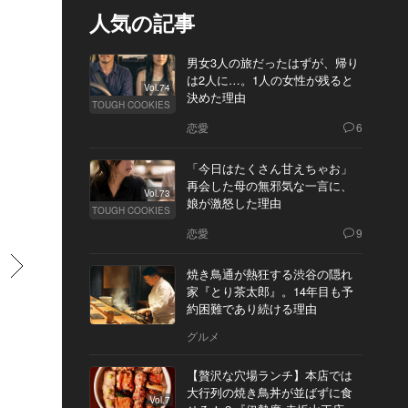
人気の記事
男女3人の旅だったはずが、帰り
は2人に…。1人の女性が残ると
Vol.74
決めた理由
TOUGH COOKIES
恋愛
6
「今日はたくさん甘えちゃお」
再会した母の無邪気な一言に、
Vol.73
娘が激怒した理由
TOUGH COOKIES
恋愛
9
すすむ
焼き鳥通が熱狂する渋谷の隠れ
家『とり茶太郎』。14年目も予
約困難であり続ける理由
グルメ
【贅沢な穴場ランチ】本店では
大行列の焼き鳥丼が並ばずに食
Vol.7