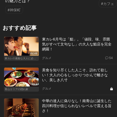
の魅力とは？
#カフェ
#神保町
おすすめ記事
東カレ6月号は「鮨」。「値段、味、雰囲
気がすべて文句なし」の大人な鮨店を完全
網羅！
Vol.49
グルメ
54
東カレの素敵な大人に必要なこと
美食を知り尽くした人こそ、訪れて欲し
い！大人の心をしっかりつかんで離さな
い、美しき八寸
Vol.4
グルメ
青山エリアの隠れ家
中華の達人に偽りなし！南青山に誕生した
四川料理が信じられないレベルで震える旨
さ！