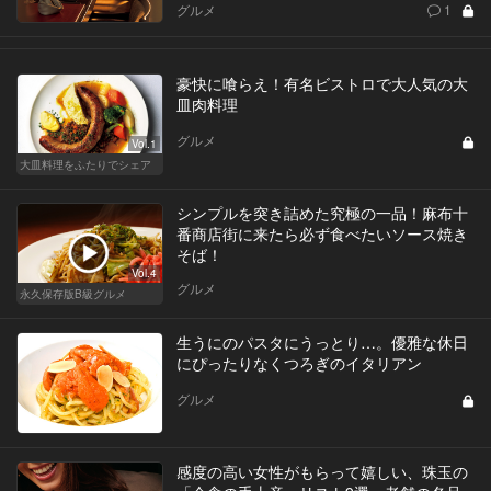
グルメ
1
豪快に喰らえ！有名ビストロで大人気の大
皿肉料理
グルメ
Vol.1
大皿料理をふたりでシェア
シンプルを突き詰めた究極の一品！麻布十
番商店街に来たら必ず食べたいソース焼き
そば！
Vol.4
グルメ
永久保存版B級グルメ
生うにのパスタにうっとり…。優雅な休日
にぴったりなくつろぎのイタリアン
グルメ
感度の高い女性がもらって嬉しい、珠玉の