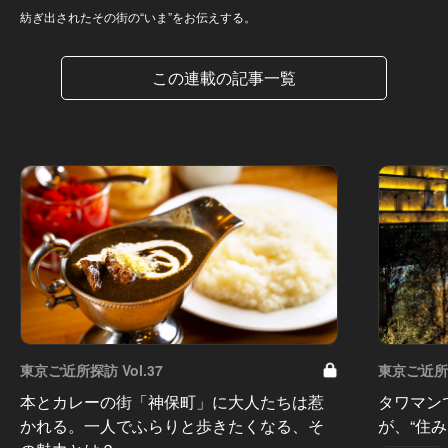
紡ぎ出されたその街の“いま”をお伝えする。
この連載の記事一覧
東京ご近所探訪 Vol.37
東京ご近所探
本とカレーの街「神保町」に大人たちは惹
タワマン
かれる。一人でふらりと歩きたくなる、そ
が、“住