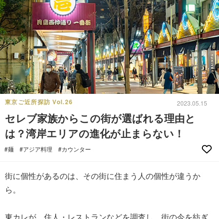
東京ご近所探訪 Vol.26
2023.05.15
セレブ家族からこの街が選ばれる理由と
は？湾岸エリアの進化が止まらない！
#麺
#アジア料理
#カウンター
街に個性があるのは、その街に住まう人の個性が違うか
ら。
東カレが、住人・レストランなどを調査し、街の今を紡ぎ