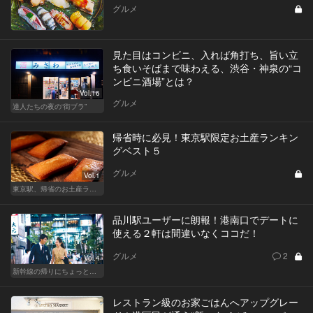
グルメ
見た目はコンビニ、入れば角打ち、旨い立
ち食いそばまで味わえる、渋谷・神泉の“コ
ンビニ酒場”とは？
Vol.16
グルメ
達人たちの夜の“街ブラ”
帰省時に必見！東京駅限定お土産ランキン
グベスト５
グルメ
Vol.1
東京駅、帰省のお土産ランキング
品川駅ユーザーに朗報！港南口でデートに
使える２軒は間違いなくココだ！
グルメ
2
Vol.4
新幹線の帰りにちょっと１杯！東京駅、品川からアクセスがいい人気店
レストラン級のお家ごはんへアップグレー