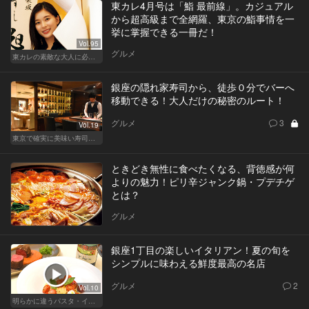
東カレ4月号は「鮨 最前線」。カジュアル
から超高級まで全網羅、東京の鮨事情を一
挙に掌握できる一冊だ！
Vol.95
グルメ
東カレの素敵な大人に必要なこと
銀座の隠れ家寿司から、徒歩０分でバーへ
移動できる！大人だけの秘密のルート！
グルメ
3
Vol.19
東京で確実に美味い寿司はここだ！
ときどき無性に食べたくなる、背徳感が何
よりの魅力！ピリ辛ジャンク鍋・プデチゲ
とは？
グルメ
銀座1丁目の楽しいイタリアン！夏の旬を
シンプルに味わえる鮮度最高の名店
グルメ
2
Vol.10
明らかに違うパスタ・イタリアン