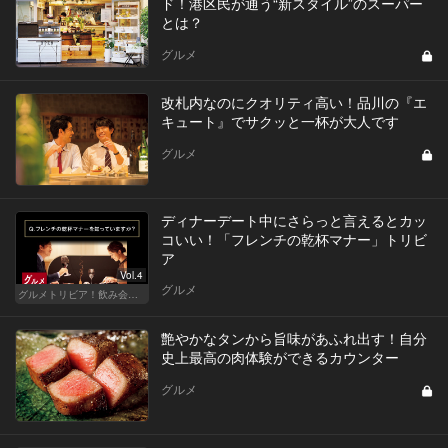
ド！港区民が通う“新スタイル”のスーパー
とは？
グルメ
改札内なのにクオリティ高い！品川の『エ
キュート』でサクッと一杯が大人です
グルメ
ディナーデート中にさらっと言えるとカッ
コいい！「フレンチの乾杯マナー」トリビ
ア
Vol.4
グルメ
グルメトリビア！飲み会やデートで会話のネタになるQ＆A
艶やかなタンから旨味があふれ出す！自分
史上最高の肉体験ができるカウンター
グルメ