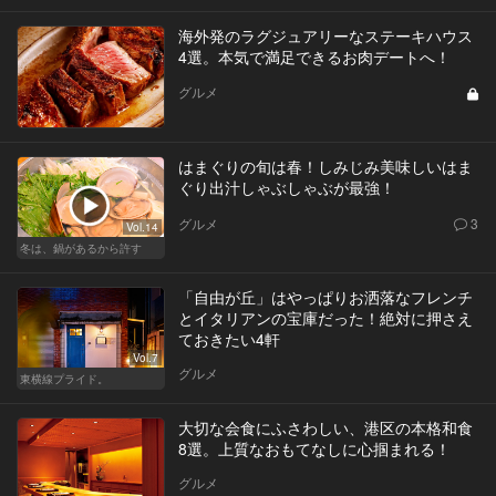
海外発のラグジュアリーなステーキハウス
4選。本気で満足できるお肉デートへ！
グルメ
はまぐりの旬は春！しみじみ美味しいはま
ぐり出汁しゃぶしゃぶが最強！
グルメ
3
Vol.14
冬は、鍋があるから許す
「自由が丘」はやっぱりお洒落なフレンチ
とイタリアンの宝庫だった！絶対に押さえ
ておきたい4軒
Vol.7
グルメ
東横線プライド。
大切な会食にふさわしい、港区の本格和食
8選。上質なおもてなしに心掴まれる！
グルメ