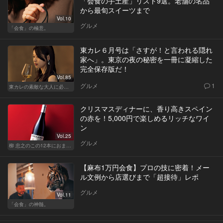
「会食の手土産」リスト9選。老舗の名品
から最旬スイーツまで
Vol.10
グルメ
「会食」の極意。
東カレ６月号は「さすが！と言われる隠れ
家へ」。東京の夜の秘密を一冊に凝縮した
完全保存版だ！
Vol.85
グルメ
1
東カレの素敵な大人に必要なこと
クリスマスディナーに、香り高きスペイン
の赤を！5,000円で楽しめるリッチなワイ
ン
Vol.25
グルメ
柳 忠之のこの12本におまかせ
【麻布1万円会食】プロの技に密着！メー
ル文例から店選びまで「超接待」レポ
グルメ
Vol.11
「会食」の神髄。