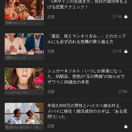
「OKサインの見抜き方」告白の成功率を上
げる恋愛テクニック！
恋愛
16
Vol.7
恋愛のロジック
「最近、彼とマンネリぎみ…」どのカップ
ルにも必ず訪れる危機の乗り越え方
恋愛
15
Vol.9
恋愛のロジック
シュガー＆ソルト：いつしか疎遠になっ
た、幼馴染。突然の“玉の輿婚”の知らせで
ザワつく28歳女の本音
Vol.1
恋愛
94
シュガー＆ソルト
年収3,500万の男性とハイスペ婚を叶え、
ドバイに移住！婚活成功のカギは、“ある質
問”だった
Vol.5
恋愛
選ばれたい女たちへ ～出会いから結婚まで～