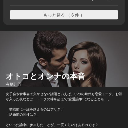
もっと見る （ 6 件 ）
オトコとオンナの本音
有栖川匠
女子会や食事会で欠かせない話題といえば、いつの時代も恋愛トーク。お酒
が入った夜などは、トークの枠を超えて“恋愛論争”になることも…。
「交際前に一線を越えるのはアリ？」
「結婚前の同棲は？」
といった論争に参加したことが、一度くらいはあるのでは？