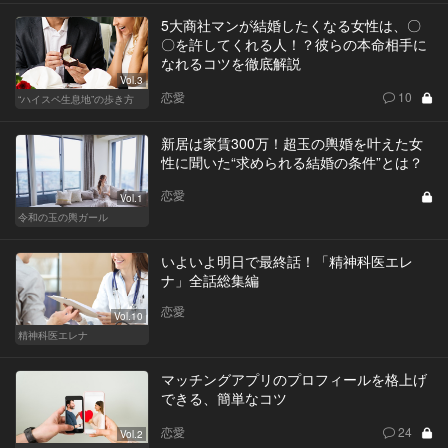
5大商社マンが結婚したくなる女性は、〇
〇を許してくれる人！？彼らの本命相手に
なれるコツを徹底解説
Vol.3
恋愛
10
“ハイスペ生息地”の歩き方
新居は家賃300万！超玉の輿婚を叶えた女
性に聞いた“求められる結婚の条件”とは？
恋愛
Vol.1
令和の玉の輿ガール
いよいよ明日で最終話！「精神科医エレ
ナ」全話総集編
恋愛
Vol.10
精神科医エレナ
マッチングアプリのプロフィールを格上げ
できる、簡単なコツ
恋愛
24
Vol.2