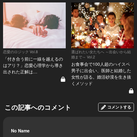
恋愛のロジック Vol.8
選ばれたい女たちへ ～出会いから結
婚まで～ Vol.2
「付き合う前に一線を越えるの
お食事会で100人超のハイスペ
はアリ？」恋愛心理学から導き
男子に出会い、医師と結婚した
出された正解は…
女性が語る。婚活砂漠を生き抜
くメソッド
この記事へのコメント
コメントする
No Name