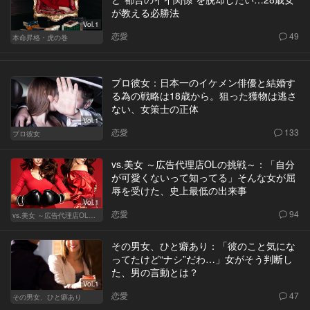
が教える必勝法
Vol.1
恋愛
49
本命昇格・虎の巻
プロ彼女：日本一のイケメン俳優と結婚す
る為の戦略は18歳から。狙った獲物は逃さ
ない、女策士の正体
Vol.1
恋愛
133
プロ彼女
vs.美女 ～広告代理店OLの挑戦～：「自分
が可愛くないって知ってる」そんな女が屈
辱を受けた、史上最低の出来事
Vol.1
恋愛
94
vs.美女 ～広告代理店OLの挑戦～
その男女、ひと癖あり：「彼のこと気にな
ってたけど“ナシ”だわ…」女がそう判断し
た、男の言動とは？
Vol.1
恋愛
47
その男女、ひと癖あり