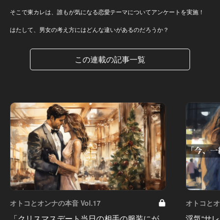
そこで東カレは、誰もが気になる恋愛テーマについてアンケートを実施！
はたして、男女の考え方にはどんな違いがあるのだろうか？
この連載の記事一覧
オトコとオンナの本音 Vol.17
オトコとオン
「クリスマスデート当日の相手の服装にが
浮気“サ