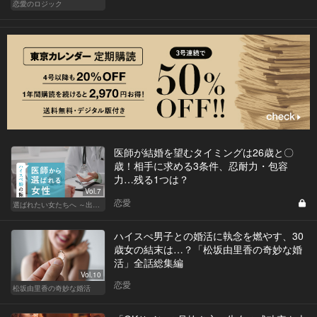
恋愛のロジック
医師が結婚を望むタイミングは26歳と〇
歳！相手に求める3条件、忍耐力・包容
力…残る1つは？
Vol.7
恋愛
選ばれたい女たちへ ～出会いから結婚まで～
ハイスぺ男子との婚活に執念を燃やす、30
歳女の結末は…？「松坂由里香の奇妙な婚
活」全話総集編
Vol.10
恋愛
松坂由里香の奇妙な婚活