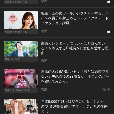
恋愛
令和の玉の輿ガール
現役・玉の輿ガールがレクチャーする、ハ
イスペ男子を射止めるヘアメイク＆デート
ファッション講座
Vol.4
恋愛
令和の玉の輿ガール
東急カレンダー：忙しい人ほど遊んでい
る！を体現するIT社長が代官山を愛する理
由
Vol.1
東急カレンダー
恋愛
運命の人はBARにいる：「君とは結婚でき
ない」失恋直後の29歳女が、ホテルのバー
を覗いてみたら…
Vol.1
恋愛
18
運命の人はBARにいる
年収5,000万以上はザラにいる！？大手
の“外資系投資銀行”で働く、男たちの生態
とは