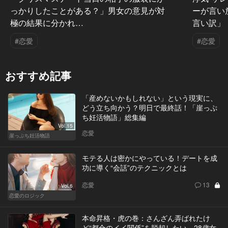
っかりしたことがある？」男女の意見が対
ーが言い
極の結果に分かれ…
言い訳」
#恋愛
#恋愛
おすすめ記事
「産めないかもしれない」という現実に、
どう立ち向かう？明日で最終話！「崖っぷ
ち妊活物語」総集編
Vol.15
恋愛
崖っぷち妊活物語
モテる人は密かにやっている！デートを成
功に導く“会話”のテクニックとは
恋愛
13
Vol.6
恋愛のロジック
本命昇格・虎の巻：さんざん弄ばれたけ
ど“都合のイイ関係”を脱却したい…28歳女