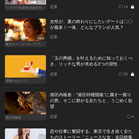
Vol.1
恋愛
14
“ハイスペ生息地”の歩き方
女性が、夏の終わりにしたいデートは〇〇
が最多！一体、どんなプランが人気？
恋愛
Vol.9
東京デートコース～アプリで始まる恋～
「玉の輿婚」を叶えるために知っておくべ
き、リッチな男が求める3つの習性
恋愛
20
Vol.1
恋愛のロジック
港区内格差：“港区特権階級”に属す一握り
の男。そこに群がる女たちと、うごめく欲
望
Vol.1
恋愛
4
港区内格差
恋や仕事に奮闘する、東京で生き抜く女た
ちのストーリー「ニュースな女」全話総集