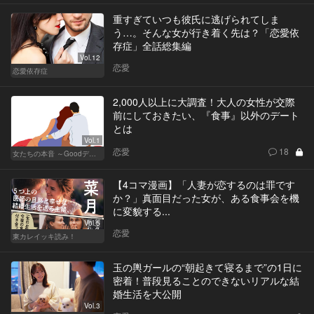
重すぎていつも彼氏に逃げられてしま
う…。そんな女が行き着く先は？「恋愛依
存症」全話総集編
Vol.12
恋愛
恋愛依存症
2,000人以上に大調査！大人の女性が交際
前にしておきたい、『食事』以外のデート
とは
Vol.1
恋愛
18
女たちの本音 ～Goodデート／Badデート～
【4コマ漫画】「人妻が恋するのは罪です
か？」真面目だった女が、ある食事会を機
に変貌する...
Vol.5
恋愛
東カレイッキ読み！
玉の輿ガールの“朝起きて寝るまで”の1日に
密着！普段見ることのできないリアルな結
婚生活を大公開
Vol.3