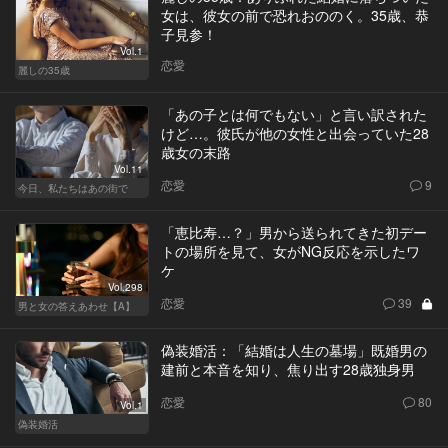
女は、彼女の前で恐れおののく。35歳、恭
子見参！
Vol.1
恋愛
麗しの35歳
「あの子とは何でもない」と言い訳された
けど…。彼氏が他の女性と出会っていた28
歳女の末路
Vol.11
恋愛
9
今日、私たちはあの街で
「恵比寿…？」男から送られてきた初デー
トの場所を見て、女がNG反応を示したワ
ケ
Vol.298
恋愛
39
男と女の答えあわせ【A】
偽装婚活：「結婚は人生の墓場」既婚男の
建前と本音を知り、焦り出す28歳独身男
恋愛
80
Vol.1
偽装婚活