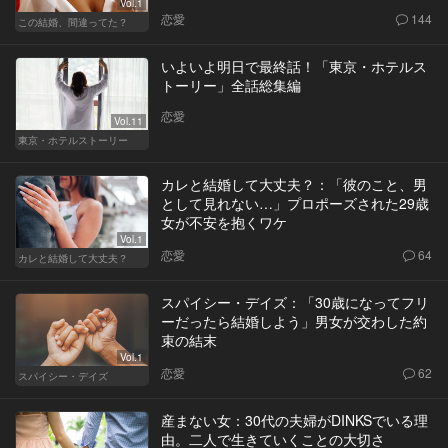
Vol.1
恋愛
144
この結婚、間違ってた？
いよいよ明日で最終話！「東京・ホテルス
トーリー」全話総集編
恋愛
Vol.11
東京・ホテルストーリー
カレと結婚して大丈夫？：「彼のこと、男
として見れない…」プロポーズされた29歳
女が不安を抱くワケ
Vol.1
恋愛
64
カレと結婚して大丈夫？
スパイシー・デイズ：「30歳になってフリ
ーだったら結婚しよう」男女が交わした約
束の結末
Vol.1
恋愛
62
スパイシー・デイズ
産まない女：30代の夫婦がDINKSでいる理
由。二人で生きていくことの大切さ