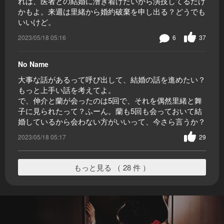
れは、医者との結婚に漕ぎ着けたいから演技してるだけ
かもよ。来週は里緒から婚約破棄を申し出る？どうでも
いいけど。
2023/05/18 05:16
6
37
No Name
大事な話があるって呼び出して、結婚の話を進めたい？
もっと上手い話を考えてよ。
で、伸介と蘭が会ったのは5回で、それを偶然里緒と舞
子に見られたって？ふーん。蘭も5回も会っておいて結
婚しているから会わない方がいいって、今さら言うか？
2023/05/18 05:17
29
もっと見る （ 28 件 ）