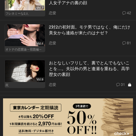
人女子アナの裏の顔
Vol.1
恋愛
42
フレネミーな2人
2対2の初対面。モテ男ではなく、俺にだけ
美女から連絡が来たのはナゼ？
恋愛
81
Vol.1
オトナの恋愛論～宿題編～
おとなしいフリして、裏でとんでもないこ
とを…。夫以外の男と逢瀬を重ねる、高学
歴女の素顔
Vol.9
恋愛
31
罠