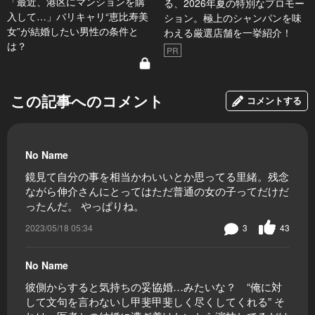
「最近、港区にマンションを購
る、2026年夏の特別なプロモー
入して…」バリキャリ“恵比寿美
ション。極上のシャンパンを味
女”が結婚したい男性の条件と
わえる厳選店舗を一挙紹介！
は？
PR
この記事へのコメント
コメントする
No Name
鏡見て自分の事を相当かわいいとか思ってる里緒。残念
ながら伸介さんにとってはただ普通の女の子ってだけだ
ったんだ。 やっぱりね。
2023/05/18 05:34
3
43
No Name
彼側からすると気持ちの妥協婚…みたいな？ “俺に対
して文句を言わないし甲斐甲斐しく尽くしてくれる” そ