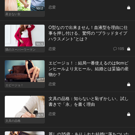
恋愛
Vol.2
産まない女
O型なので出来ません！血液型を理由に仕
事を押し付ける、驚愕の “ブラッドタイプ
ハラスメント”とは？
Vol.5
恋愛
105
隣のスーパーウーマン
エビージョ！：結局一番使えるのは9cmピ
ンヒールより太ヒール。結婚とは妥協の産
物か？
Vol.7
恋愛
エビージョ！
文具の品格：知らないと恥ずかしい、試し
書きで「永」を書く理由
恋愛
Vol.5
文具の品格
麗しの35歳：ありふれた結婚に落ちついた