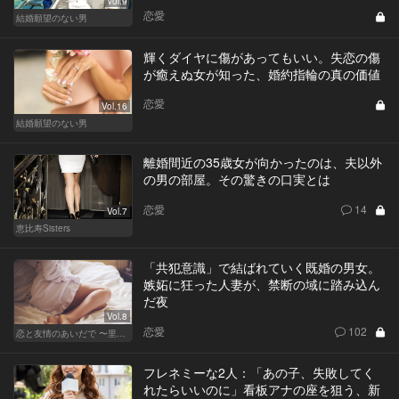
Vol.9
恋愛
結婚願望のない男
輝くダイヤに傷があってもいい。失恋の傷
が癒えぬ女が知った、婚約指輪の真の価値
恋愛
Vol.16
結婚願望のない男
離婚間近の35歳女が向かったのは、夫以外
の男の部屋。その驚きの口実とは
恋愛
14
Vol.7
恵比寿Sisters
「共犯意識」で結ばれていく既婚の男女。
嫉妬に狂った人妻が、禁断の域に踏み込ん
だ夜
Vol.8
恋愛
102
恋と友情のあいだで 〜里奈 Ver.〜
フレネミーな2人：「あの子、失敗してく
れたらいいのに」看板アナの座を狙う、新