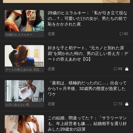
29歳のヒエラルキー：「私が引き立て役な
の…？」可愛いだけの女が、男たちの前で
恥をかかされた夜
Vol.1
恋愛
80
29歳のヒエラルキー
好きな子と初デート。“元カノと別れた原
因”を聞かれた時の、男の正しい答え方：デ
ートの答えあわせ【Q】
Vol.16
恋愛
98
デートの答えあわせ【Q】
「最初は、積極的だったのに…」出会って
から1ヶ月半後、32歳男の態度が急変した
ワケ
Vol.12
恋愛
73
土日に会えない男
この結婚、間違ってた？：「サラリーマン
も、年上経営者も嫌…」結婚相手を選り好
みした29歳女の誤算