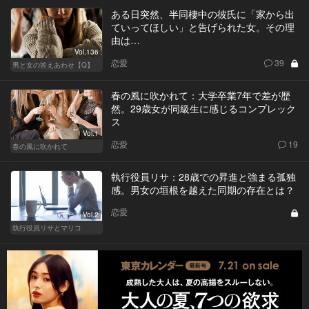
ある日突然、半同棲中の彼氏に「家から出
ていってほしい」と告げられた女。その理
由は…
Vol.136
恋愛
39
男と女の答えあわせ【Q】
春の風に吹かれて：大学卒業7年で差が歴
然。29歳女が同級生に感じるコンプレック
ス
Vol.1
恋愛
19
春の風に吹かれて
執行役員リサ：28歳での昇進と強まる孤独
感。男女の垣根を越えた同期の存在とは？
恋愛
Vol.2
執行役員リサとマリコ