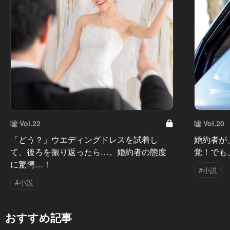
嘘 Vol.22
嘘 Vol.20
「どう？」ウエディングドレスを試着し
婚約者が
て、後ろを振り返ったら…。婚約者の態度
覚！でも
に驚愕…！
#小説
#小説
おすすめ記事