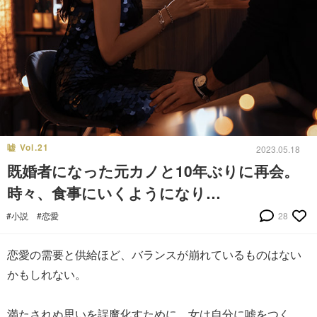
嘘 Vol.21
2023.05.18
既婚者になった元カノと10年ぶりに再会。
時々、食事にいくようになり…
#小説
#恋愛
28
恋愛の需要と供給ほど、バランスが崩れているものはない
かもしれない。
満たされぬ思いを誤魔化すために、女は自分に嘘をつく。