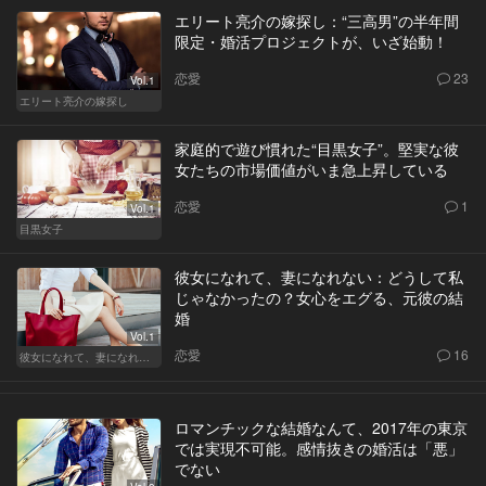
エリート亮介の嫁探し：“三高男”の半年間
限定・婚活プロジェクトが、いざ始動！
恋愛
23
Vol.1
エリート亮介の嫁探し
家庭的で遊び慣れた“目黒女子”。堅実な彼
女たちの市場価値がいま急上昇している
恋愛
1
Vol.1
目黒女子
彼女になれて、妻になれない：どうして私
じゃなかったの？女心をエグる、元彼の結
婚
Vol.1
恋愛
16
彼女になれて、妻になれない
ロマンチックな結婚なんて、2017年の東京
では実現不可能。感情抜きの婚活は「悪」
でない