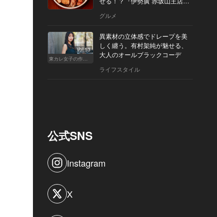
せる！？『伊勢廣 赤坂山王店』
へ
グルメ
異素材の立体感でドレープを美
しく纏う。有村架純が魅せる、
Vol.53
大人のオールブラックコーデ
東カレ女子の作り方
ライフスタイル
公式SNS
Instagram
X