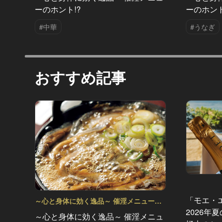
ーのホント!?
ーのホント
#中華
#うなぎ
おすすめ記事
「モエ・
～心と身体に効く逸品～ 催淫メニューの
ホント!? Vol.3
2026年
～心と身体に効く逸品～ 催淫メニュ