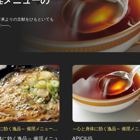
古来よりの文献をひもといても
む――。
に効く逸品～ 催淫メニューの
～心と身体に効く逸品～ 催淫メニ
l.3
ホント!? Vol.1
体に効く逸品～ 催淫メニュ
APICIUS