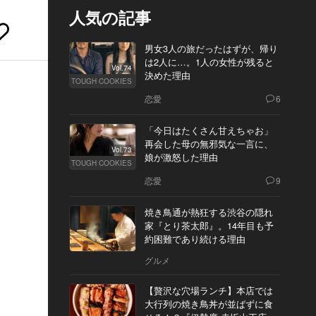
人気の記事
男女3人の旅だったはずが、帰り
は2人に…。1人の女性が残ると
Vol.74
決めた理由
TOUGH COOKIES
恋愛
6
「今日はたくさん甘えちゃお」
再会した母の無邪気な一言に、
Vol.73
娘が激怒した理由
TOUGH COOKIES
恋愛
9
焼き鳥通が熱狂する渋谷の隠れ
家『とり茶太郎』。14年目も予
約困難であり続ける理由
グルメ
【贅沢な穴場ランチ】本店では
大行列の焼き鳥丼が並ばずに食