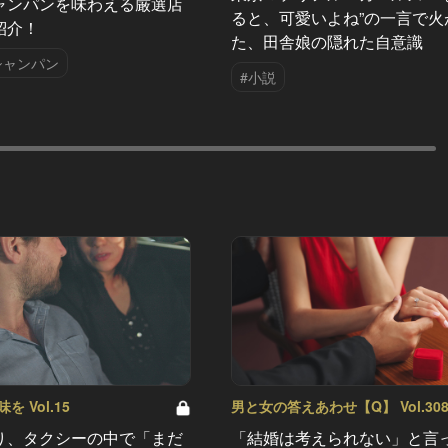
ャンパンを味わえる厳選店
ると、可愛いよね”の一言で火
紹介！
た、田舎娘の隠れた自意識
シャンパン
#小説
 Vol.15
男と女の答えあわせ【Q】 Vol.30
り、タクシーの中で「まだ
「結婚は考えられない」と言