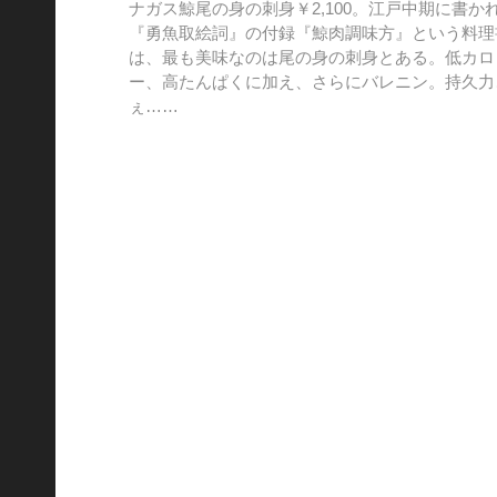
ナガス鯨尾の身の刺身￥2,100。江戸中期に書か
『勇魚取絵詞』の付録『鯨肉調味方』という料理
は、最も美味なのは尾の身の刺身とある。低カロ
ー、高たんぱくに加え、さらにバレニン。持久力
ぇ……