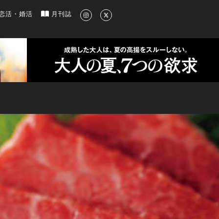
新のグルメ、洗練されたライフスタイル情報
恋活・婚活
月刊誌