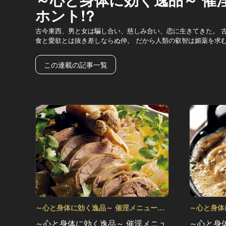
ホント!?
古今東西、男と女は騙し合い、慈しみ合い、恋に生きてきた。 
食と愛欲とは抜き差しならぬ仲。 だから人類の叡智は媚薬を求
この連載の記事一覧
～心と身体に効く逸品～ 催淫メニューの
～心と身体
ホント!? Vol.5
ホント!? Vo
～心と身体に効く逸品～ 催淫メニュ
～心と身