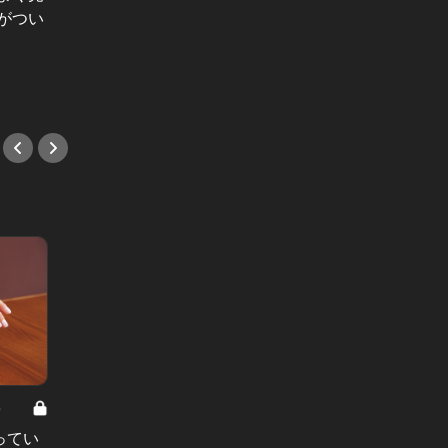
美女ふ
がつい
品裏グルメ8選
で行っ
してみ
#ステーキ
#隠れ
8
男と女の答えあわせ【A】 Vol.308
ってい
結婚願望ゼロだった27歳男性が、交