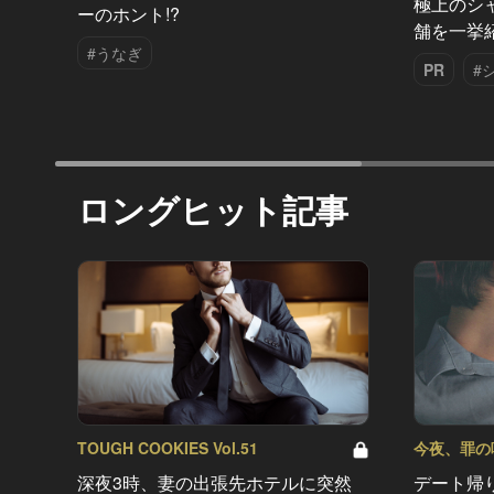
極上のシ
ーのホント!?
舗を一挙
#うなぎ
PR
#
ロングヒット記事
TOUGH COOKIES Vol.51
今夜、罪の味を
深夜3時、妻の出張先ホテルに突然
デート帰