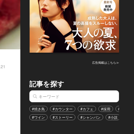
広告掲載はこちら≫
.21
記事を探す
#焼き鳥
#カウンター
#カフェ
#採用
#恋愛
#ワイン
#ストーリー
#シャンパン
#小説
#イ