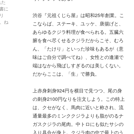
れた
書に
渋谷『元祖くじら屋』は昭和25年創業。こ
リ
、ね
こならば、ステーキ、ユッケ、唐揚げと、
あらゆるクジラ料理が食べられる。五臓六
腑を食べ尽くせるクジラだからこそ、むろ
ん、「たけり」といった珍味もあるが（意
味はご自分で調べてね）、女性との逢瀬で
端はなから飛ばしすぎるのは美しくない。
だからここは、「生」で勝負。
上赤身刺身924円を横目で見つつ、尾の身
の刺身2100円なりを注文しよう。この特上
は、クセがなく、馬肉に近いと称され、流
通量最多のミンククジラよりも脂がのるナ
ガスクジラの尾肉。中トロにも似たサシの
入り具合が身上。クジラ肉の中で最上のう