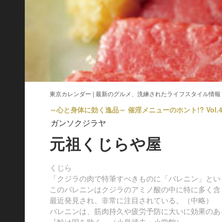
東京カレンダー | 最新のグルメ、洗練されたライフスタイル情報
～心と身体に効く逸品～ 催淫メニューのホント!? Vol.
ガンソクジラヤ
元祖くじらや屋
くじら
「クジラの肉で特筆すべきものに「バレニン」とい
このバレニンはクジラのアミノ酸の中に特に多く含
最近発見され、非常に注目されている。（中略）
バレニンは、筋肉持久や疲労予防に大いに効果のあ
『鯨は国を助く』（小泉武夫・小学館）