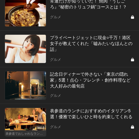
常連だけが知っていた！ 焼肉『うしご
ろ』“秘密のトリュフ鍋”コースとは！？
グルメ
プライベートジェットに現金○千万！港区
女子が教えてくれた「嘘みたいなほんとの
話」
グルメ
記念日ディナーで外さない「東京の隠れ
家」5選！点心・フレンチ・創作料理など
大人好みの最旬店
グルメ
表参道のランチにおすすめのイタリアン5
選！優雅で楽しいひと時を約束してくれる
グルメ
Vol.3
表参道でおしゃれなランチ女子会