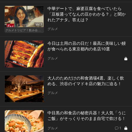
中華デートで、麻婆豆腐を食べていたら
「豆板醤ってなんの豆かわかる？」と聞か
れたアナタ。答えは？
Vol.7
グルメ
グルメトリビア！飲み会やデートで会話のネタになるQ＆A
今日は土用の丑の日だ！最高に美味しい鰻
が食べられる東京都内の名店10選
グルメ
大人のためだけの和食酒場4選。楽しく飲
める、渋谷のイマドキ店の魅力に迫る！
グルメ
中目黒の和食店の秘密兵器！大人気「うに
ご飯」がそっくりそのまま自宅で炊ける！
グルメ
1