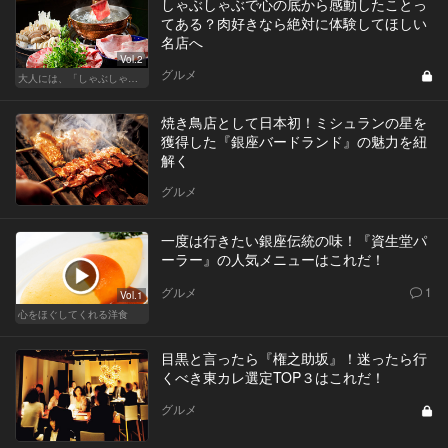
しゃぶしゃぶで心の底から感動したことっ
てある？肉好きなら絶対に体験してほしい
名店へ
Vol.2
グルメ
大人には、「しゃぶしゃぶ」が最近ちょうどいい
焼き鳥店として日本初！ミシュランの星を
獲得した『銀座バードランド』の魅力を紐
解く
グルメ
一度は行きたい銀座伝統の味！『資生堂パ
ーラー』の人気メニューはこれだ！
グルメ
1
Vol.1
心をほぐしてくれる洋食
目黒と言ったら『権之助坂』！迷ったら行
くべき東カレ選定TOP３はこれだ！
グルメ