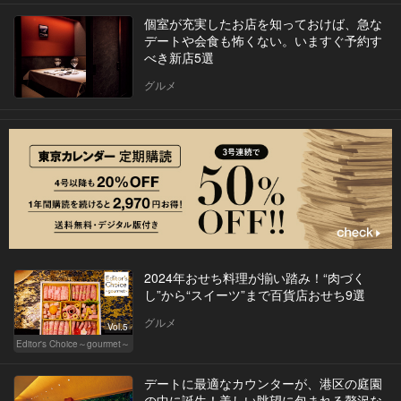
個室が充実したお店を知っておけば、急な
デートや会食も怖くない。いますぐ予約す
べき新店5選
グルメ
2024年おせち料理が揃い踏み！“肉づく
し”から“スイーツ”まで百貨店おせち9選
グルメ
Vol.5
Editor's Choice～gourmet～
デートに最適なカウンターが、港区の庭園
の中に誕生！美しい眺望に包まれる贅沢な