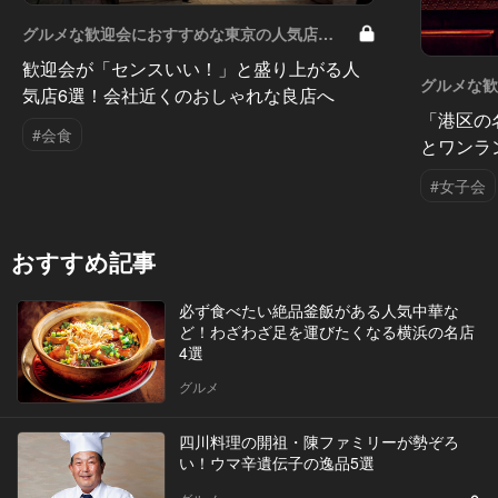
グルメな歓迎会におすすめな東京の人気店
Vol.8
歓迎会が「センスいい！」と盛り上がる人
グルメな
気店6選！会社近くのおしゃれな良店へ
Vol.7
「港区の
#会食
とワンラ
#女子会
おすすめ記事
必ず食べたい絶品釜飯がある人気中華な
ど！わざわざ足を運びたくなる横浜の名店
4選
グルメ
四川料理の開祖・陳ファミリーが勢ぞろ
い！ウマ辛遺伝子の逸品5選