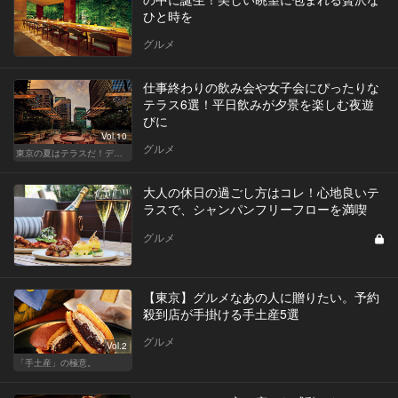
ひと時を
グルメ
仕事終わりの飲み会や女子会にぴったりな
テラス6選！平日飲みが夕景を楽しむ夜遊
びに
Vol.10
グルメ
東京の夏はテラスだ！デートも女子会も盛り上がること間違いなし！
大人の休日の過ごし方はコレ！心地良いテ
ラスで、シャンパンフリーフローを満喫
グルメ
【東京】グルメなあの人に贈りたい。予約
殺到店が手掛ける手土産5選
グルメ
Vol.2
「手土産」の極意。