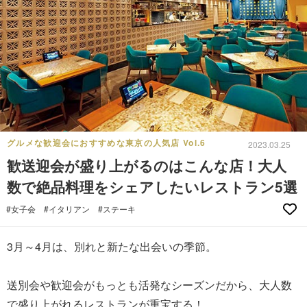
グルメな歓迎会におすすめな東京の人気店 Vol.6
2023.03.25
歓送迎会が盛り上がるのはこんな店！大人
数で絶品料理をシェアしたいレストラン5選
#女子会
#イタリアン
#ステーキ
3月～4月は、別れと新たな出会いの季節。
送別会や歓迎会がもっとも活発なシーズンだから、大人数
で盛り上がれるレストランが重宝する！