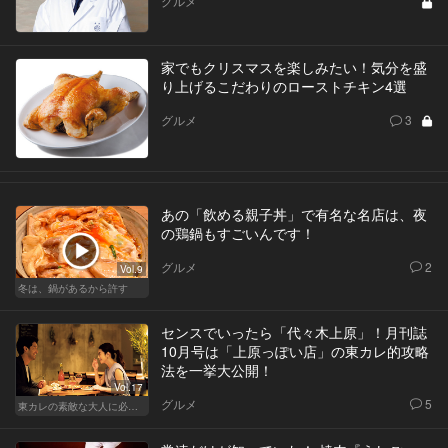
グルメ
家でもクリスマスを楽しみたい！気分を盛
り上げるこだわりのローストチキン4選
グルメ
3
あの「飲める親子丼」で有名な名店は、夜
の鶏鍋もすごいんです！
グルメ
2
Vol.9
冬は、鍋があるから許す
センスでいったら「代々木上原」！月刊誌
10月号は「上原っぽい店」の東カレ的攻略
法を一挙大公開！
Vol.17
グルメ
5
東カレの素敵な大人に必要なこと