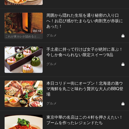
周囲から隠れた生垣を通り秘密の入り口
へ！お忍び感がたまらない肉割烹が赤坂に
あった！
Vol.18
グルメ
これが東カレが認めるとっておきの隠れ家
手土産に持って行けば女子が絶対に喜ぶ！
今しか食べられない限定スイーツ9品
グルメ
本日コリドー街にオープン！北海道の激ウ
マ海鮮を丸ごと味わう贅沢な大人のBBQ登
場
グルメ
東京中華の名店はこの４軒を押さえたい！
ブームを作ったレジェンドたち