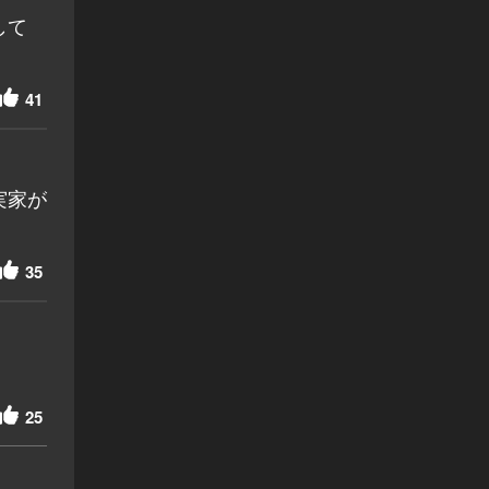
して
41
実家が
35
！
25