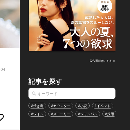
広告掲載はこちら≫
.04
記事を探す
#焼き鳥
#カウンター
#小説
#イベント
#港区
#ワイン
#ストーリー
#シャンパン
#採用
#恋