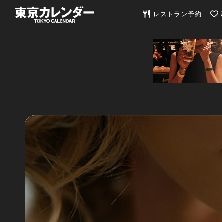
東京カレンダー | 最
レストラン予約