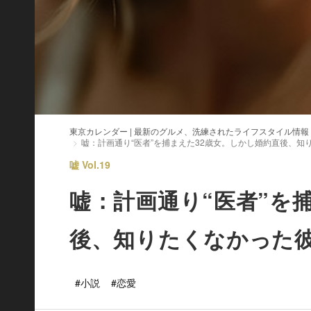
東京カレンダー | 最新のグルメ、洗練されたライフスタイル情報
嘘：計画通り“医者”を捕まえた32歳女。しかし婚約直後、知
嘘 Vol.19
嘘：計画通り“医者”を
後、知りたくなかった
#小説
#恋愛