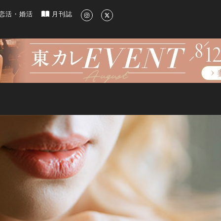
新のグルメ、洗練されたライフスタイル情報
恋活・婚活
月刊誌