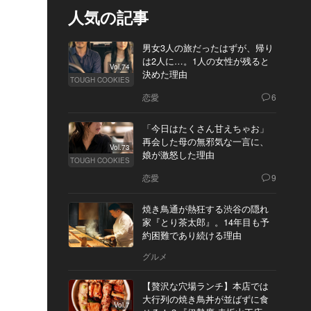
人気の記事
男女3人の旅だったはずが、帰り
は2人に…。1人の女性が残ると
Vol.74
決めた理由
TOUGH COOKIES
恋愛
6
「今日はたくさん甘えちゃお」
再会した母の無邪気な一言に、
Vol.73
娘が激怒した理由
TOUGH COOKIES
恋愛
9
焼き鳥通が熱狂する渋谷の隠れ
家『とり茶太郎』。14年目も予
約困難であり続ける理由
グルメ
【贅沢な穴場ランチ】本店では
大行列の焼き鳥丼が並ばずに食
Vol.7