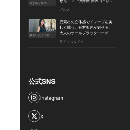
せる！？『伊勢廣 赤坂山王店』
焼き鳥が艶めいてきた
へ
グルメ
異素材の立体感でドレープを美
しく纏う。有村架純が魅せる、
Vol.53
大人のオールブラックコーデ
東カレ女子の作り方
ライフスタイル
公式SNS
Instagram
X