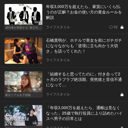
年収3,000万を超えたら、家賃にいくら払
うのが正解？お金の使い方の黄金ルールを
解説
Vol.4
ライフスタイル
32
成功者が実践する “稼ぎ生活”
石橋貴明が、ホテルで美女を前にガチガチ
になりながらも「逆境に立ち向かう大切
さ」を語ってくれた！
ライフスタイル
「結婚すると思ってたのに」付き合って2
ヶ月のラブラブ絶頂期、突然彼と音信不通
になって…
Vol.16
ライフスタイル
東京リアル女子図鑑
「年収3,000万を超えたら、通帳は見なく
なった」25歳で執行役員に上り詰めたハイ
スペ男子の日常とは
Vol.12
ライフスタイル