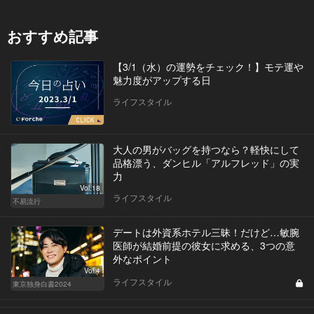
おすすめ記事
【3/1（水）の運勢をチェック！】モテ運や
魅力度がアップする日
ライフスタイル
大人の男がバッグを持つなら？軽快にして
品格漂う、ダンヒル「アルフレッド」の実
力
Vol.18
ライフスタイル
不易流行
デートは外資系ホテル三昧！だけど…敏腕
医師が結婚前提の彼女に求める、3つの意
外なポイント
Vol.4
ライフスタイル
東京独身白書2024