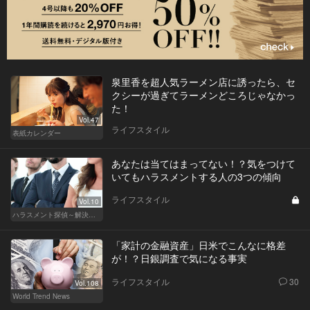
泉里香を超人気ラーメン店に誘ったら、セ
クシーが過ぎてラーメンどころじゃなかっ
た！
Vol.47
ライフスタイル
表紙カレンダー
あなたは当てはまってない！？気をつけて
いてもハラスメントする人の3つの傾向
ライフスタイル
Vol.10
ハラスメント探偵～解決編～
「家計の金融資産」日米でこんなに格差
が！？日銀調査で気になる事実
ライフスタイル
30
Vol.108
World Trend News