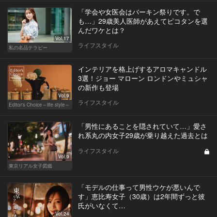
「学会や女医会はバーキン祭りです。で
も…」29歳美人医師があえてピコタンを選
んだワケとは？
Vol.17
ライフスタイル
私の名品テラピー
インテリアを格上げするアロマキャンドル
3選！ジョー マローン ロンドンやミュシャ
の新作も登場
Vol.9
ライフスタイル
Editor's Choice～life style～
「男性にあることを隠されていて…」愛さ
れ系丸の内女子29歳が乗り越えた過去とは
ライフスタイル
Vol.9
東京リアル女子図鑑
「モデルの仕事って男性ウケが悪いんで
す」恵比寿女子（30歳）は2年間ずっと彼
氏がいなくて…
Vol.24