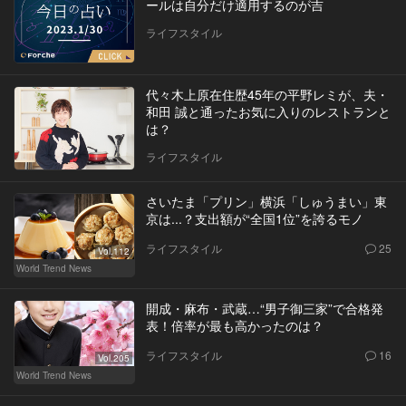
ールは自分だけ適用するのが吉
ライフスタイル
代々木上原在住歴45年の平野レミが、夫・
和田 誠と通ったお気に入りのレストランと
は？
ライフスタイル
さいたま「プリン」横浜「しゅうまい」東
京は...？支出額が“全国1位”を誇るモノ
ライフスタイル
25
Vol.112
World Trend News
開成・麻布・武蔵…“男子御三家”で合格発
表！倍率が最も高かったのは？
ライフスタイル
16
Vol.205
World Trend News