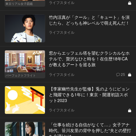
ライフスタイル
東京リアル女子図鑑
竹内涼真が「クール」と「キュート」を演
じたら、どっちも神レベルで萌え死んだ！
ライフスタイル
窓からエッフェル塔を望むクラシカルなホ
テルで、贅沢なひと時を！在住歴18年CA
が教えるアートを巡る旅
Vol.7
ライフスタイル
25
パーフェクトフライト
【李家幽竹先生が監修】兎のようにピョン
と飛躍できる1年に！東京・開運初詣スポ
ット2023
ライフスタイル
「仕事を続ける自信がなくて…」女子アナ
時代、笹川友里の背中を押した“夫との壁打
ち会議”とは