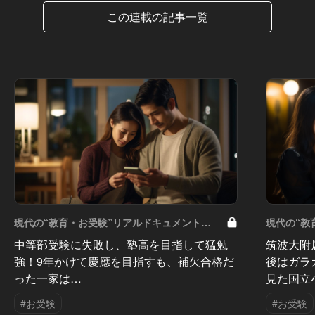
この連載の記事一覧
現代の“教育・お受験”リアルドキュメント
現代の“教
Vol.50
Vol.49
中等部受験に失敗し、塾高を目指して猛勉
筑波大附
強！9年かけて慶應を目指すも、補欠合格だ
後はガラ
った一家は…
見た国立
#お受験
#お受験