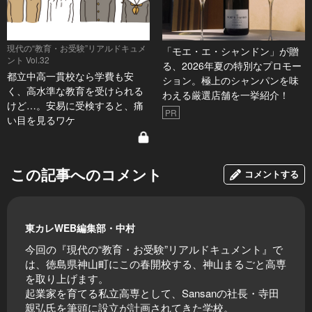
現代の“教育・お受験”リアルドキュメ
「モエ・エ・シャンドン」が贈
ント Vol.32
る、2026年夏の特別なプロモー
都立中高一貫校なら学費も安
ション。極上のシャンパンを味
く、高水準な教育を受けられる
わえる厳選店舗を一挙紹介！
けど…。安易に受検すると、痛
PR
い目を見るワケ
この記事へのコメント
コメントする
東カレWEB編集部・中村
今回の『現代の“教育・お受験”リアルドキュメント』で
は、徳島県神山町にこの春開校する、神山まるごと高専
を取り上げます。
起業家を育てる私立高専として、Sansanの社長・寺田
親弘氏を筆頭に設立が計画されてきた学校。