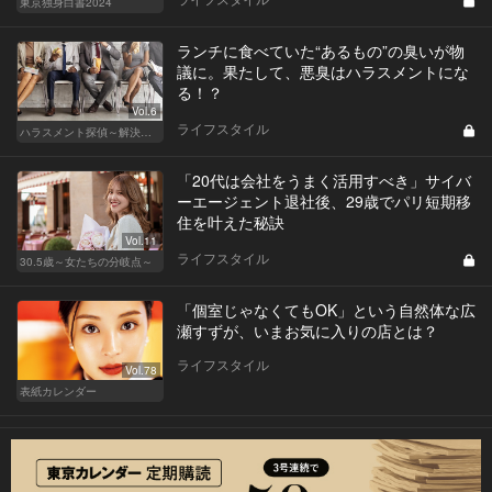
東京独身白書2024
ランチに食べていた“あるもの”の臭いが物
議に。果たして、悪臭はハラスメントにな
る！？
Vol.6
ライフスタイル
ハラスメント探偵～解決編～
「20代は会社をうまく活用すべき」サイバ
ーエージェント退社後、29歳でパリ短期移
住を叶えた秘訣
Vol.11
ライフスタイル
30.5歳～女たちの分岐点～
「個室じゃなくてもOK」という自然体な広
瀬すずが、いまお気に入りの店とは？
ライフスタイル
Vol.78
表紙カレンダー