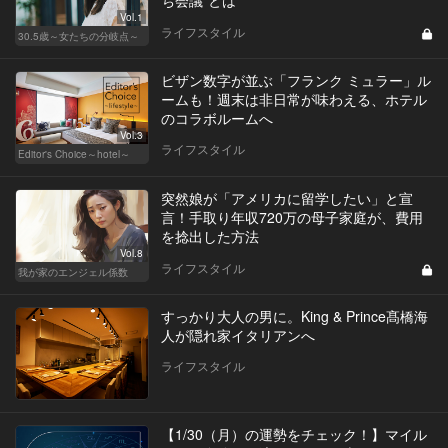
Vol.1
ライフスタイル
30.5歳～女たちの分岐点～
ビザン数字が並ぶ「フランク ミュラー」ル
ームも！週末は非日常が味わえる、ホテル
のコラボルームへ
Vol.3
ライフスタイル
Editor's Choice～hotel～
突然娘が「アメリカに留学したい」と宣
言！手取り年収720万の母子家庭が、費用
を捻出した方法
Vol.8
ライフスタイル
我が家のエンジェル係数
すっかり大人の男に。King & Prince髙橋海
人が隠れ家イタリアンへ
ライフスタイル
【1/30（月）の運勢をチェック！】マイル