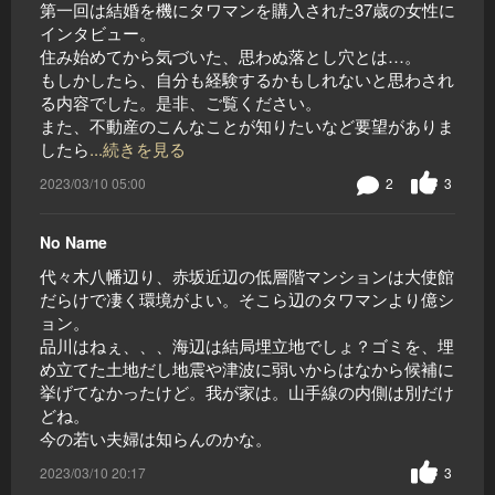
第一回は結婚を機にタワマンを購入された37歳の女性に
インタビュー。
住み始めてから気づいた、思わぬ落とし穴とは…。
もしかしたら、自分も経験するかもしれないと思わされ
る内容でした。是非、ご覧ください。
また、不動産のこんなことが知りたいなど要望がありま
したら
...続きを見る
2023/03/10 05:00
2
3
No Name
代々木八幡辺り、赤坂近辺の低層階マンションは大使館
だらけで凄く環境がよい。そこら辺のタワマンより億シ
ョン。
品川はねぇ、、、海辺は結局埋立地でしょ？ゴミを、埋
め立てた土地だし地震や津波に弱いからはなから候補に
挙げてなかったけど。我が家は。山手線の内側は別だけ
どね。
今の若い夫婦は知らんのかな。
2023/03/10 20:17
3