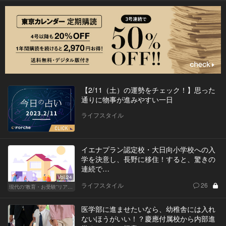
【2/11（土）の運勢をチェック！】思った
通りに物事が進みやすい一日
ライフスタイル
イエナプラン認定校・大日向小学校への入
学を決意し、長野に移住！すると、驚きの
連続で…
Vol.24
ライフスタイル
26
現代の“教育・お受験”リアルドキュメント
医学部に進ませたいなら、幼稚舎には入れ
ないほうがいい！？慶應付属校から内部進