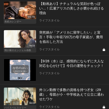
【動画あり】ナチュラルな笑顔が色っぽ
い…！広瀬アリスの美しさが磨かれ続ける
理由
Vol.79
ライフスタイル
表紙カレンダー
突然娘が「アメリカに留学したい」と宣
言！手取り年収720万の母子家庭が、費用
を捻出した方法
Vol.8
ライフスタイル
我が家のエンジェル係数
【9/28（水）は、感情的にならずに大人な
対応を心がけて】今日の運勢をチェック！
ライフスタイル
外コン勤務で多数の資格を持つ才女（29
歳）。母親が小・中学校あえて公立に通わ
せたワケ
Vol.6
ライフスタイル
ハイスペヒストリー