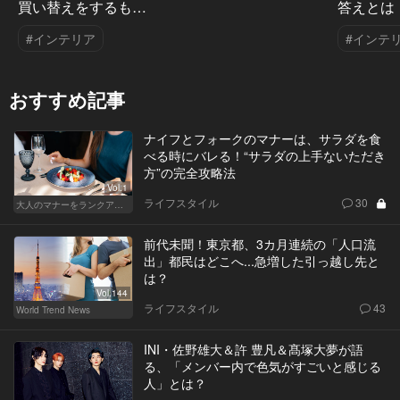
買い替えをするも…
答えとは
#インテリア
#インテ
おすすめ記事
ナイフとフォークのマナーは、サラダを食
べる時にバレる！“サラダの上手ないただき
方”の完全攻略法
Vol.1
ライフスタイル
30
大人のマナーをランクアップせよ
前代未聞！東京都、3カ月連続の「人口流
出」都民はどこへ...急増した引っ越し先と
は？
Vol.144
ライフスタイル
43
World Trend News
INI・佐野雄大＆許 豊凡＆髙塚大夢が語
る、「メンバー内で色気がすごいと感じる
人」とは？