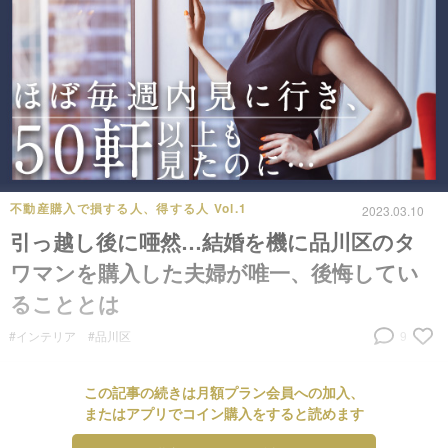
不動産購入で損する人、得する人 Vol.1
2023.03.10
引っ越し後に唖然…結婚を機に品川区のタ
ワマンを購入した夫婦が唯一、後悔してい
ることとは
#インテリア
#品川区
9
この記事の続きは月額プラン会員への加入、
またはアプリでコイン購入をすると読めます