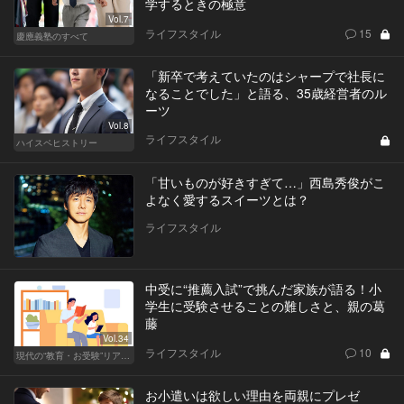
学するときの極意
Vol.7
ライフスタイル
15
慶應義塾のすべて
「新卒で考えていたのはシャープで社長に
なることでした」と語る、35歳経営者のル
ーツ
Vol.8
ライフスタイル
ハイスペヒストリー
「甘いものが好きすぎて…」西島秀俊がこ
よなく愛するスイーツとは？
ライフスタイル
中受に“推薦入試”で挑んだ家族が語る！小
学生に受験させることの難しさと、親の葛
藤
Vol.34
ライフスタイル
10
現代の“教育・お受験”リアルドキュメント
お小遣いは欲しい理由を両親にプレゼ