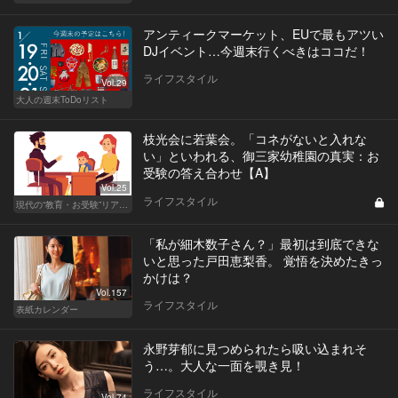
アンティークマーケット、EUで最もアツい
DJイベント…今週末行くべきはココだ！
ライフスタイル
Vol.29
大人の週末ToDoリスト
枝光会に若葉会。「コネがないと入れな
い」といわれる、御三家幼稚園の真実：お
受験の答え合わせ【A】
Vol.25
ライフスタイル
現代の“教育・お受験”リアルドキュメント
「私が細木数子さん？」最初は到底できな
いと思った戸田恵梨香。 覚悟を決めたきっ
かけは？
Vol.157
ライフスタイル
表紙カレンダー
永野芽郁に見つめられたら吸い込まれそ
う…。大人な一面を覗き見！
ライフスタイル
Vol.74