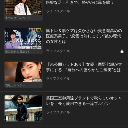
絶妙な足し引きで、軽やかに黒を纏う
ライフスタイル
Vol.27
東カレ女子の作り方
筋トレ＆肌ケアは欠かさない美意識高めの
医療系男子。“恋愛は熱しにくい”彼の理想
の女性とは
Vol.14
ライフスタイル
東京独身白書2024
【未公開カットあり】女優・西野七瀬が大
事にする、“自分への密やかなご褒美”とは
ライフスタイル
Vol.90
表紙カレンダー
英国王室御用達ブランドで秋らしいオシャ
レを！長く愛用できる一流ブルゾン
ライフスタイル