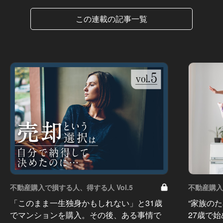
この連載の記事一覧
不動産購入で損する人、得する人 Vol.5
不動産購入
「このまま一生独身かもしれない」と31歳
“家族の
でマンションを購入。その後、ある事情で
27歳で