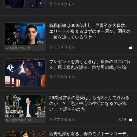
ライフスタイル
就職倍率は300倍以上、早慶卒が大多数。
エリートが集まるはずのキー局が、凋落の
一途を辿っているワケ
Vol.4
ライフスタイル
人気業界の光と闇
プレゼントを買うときは、銀座のココに行
く。尾上松也が語る、粋な男の銀ぶら論
ライフスタイル
29歳経営者の恋愛は、なぜ3ヶ月で終わる
のか！？「恋人中心の生活になるのが怖
い」 と語る心の内
Vol.10
ライフスタイル
9
東京独身白書2024
西野七瀬が着る、春のモノトーンコーデ。