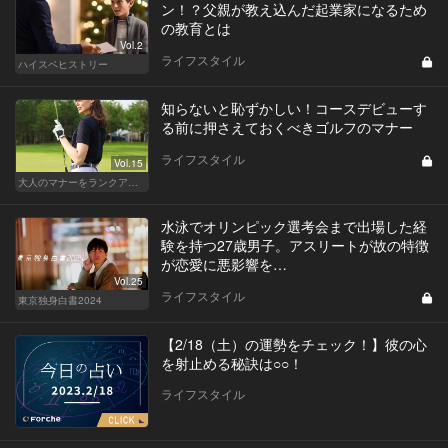
ン！？父親が教え込んだ起業家になるため
の教育とは
Vol.2
ライフスタイル
ハイスペヒストリー
知らないと恥ずかしい！コースデビューす
る前に押さえておくべきゴルフのマナー
ライフスタイル
Vol.15
大人のマナーをランクアップせよ
水泳でオリンピック選考会まで出場した経
験を持つ27歳男子。アスリートが故の特徴
が恋愛に悪影響を…
Vol.25
ライフスタイル
東京独身白書2024
【2/18（土）の運勢をチェック！】彼の心
を射止める秘訣は○○！
ライフスタイル