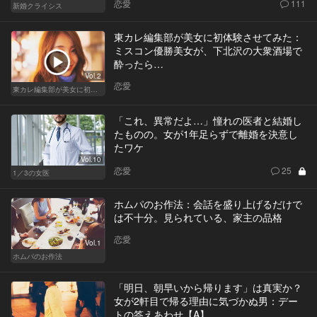
恋愛
111
新婚クライシス
東カレ編集部が美女に初体験させてみた：
ミスコン優勝美女が、下北沢の大衆酒場で
酔ったら…
Vol.2
恋愛
東カレ編集部が美女に初体験させてみた
「これ、異常だよ…」憧れの医者と結婚し
たものの。女が1年足らずで離婚を決意し
たワケ
Vol.10
恋愛
25
1／3の女医
ホムパのお作法：会話を盛り上げるだけで
は不十分。見られている、家主の品格
恋愛
Vol.1
ホムパのお作法
「明日、朝早いから帰ります」は真実か？
女が2軒目で帰る理由に気づかぬ男：デー
トの答えあわせ【A】