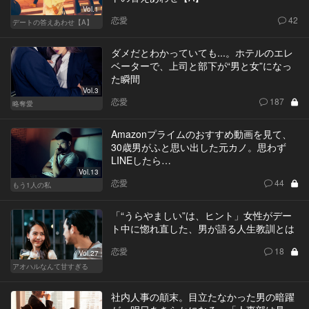
Vol.1
恋愛
42
デートの答えあわせ【A】
ダメだとわかっていても...。ホテルのエレ
ベーターで、上司と部下が“男と女”になっ
た瞬間
Vol.3
恋愛
187
略奪愛
Amazonプライムのおすすめ動画を見て、
30歳男がふと思い出した元カノ。思わず
LINEしたら…
Vol.13
恋愛
44
もう1人の私
「“うらやましい”は、ヒント」女性がデー
ト中に惚れ直した、男が語る人生教訓とは
恋愛
18
Vol.27
アオハルなんて甘すぎる
社内人事の顛末。目立たなかった男の暗躍