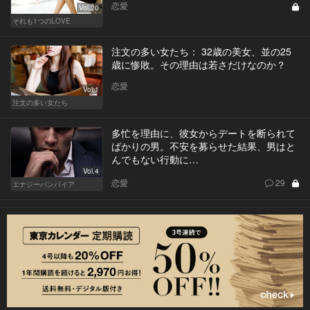
恋愛
Vol.20
それも1つのLOVE
注文の多い女たち： 32歳の美女、並の25
歳に惨敗。その理由は若さだけなのか？
恋愛
Vol.1
注文の多い女たち
多忙を理由に、彼女からデートを断られて
ばかりの男。不安を募らせた結果、男はと
んでもない行動に…
Vol.4
恋愛
29
エナジーバンパイア