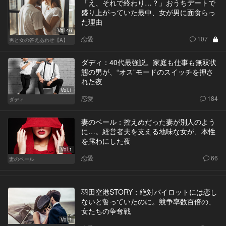
「え、それで終わり…？」おうちデートで
盛り上がっていた最中、女が男に面食らっ
た理由
Vol.46
恋愛
107
男と女の答えあわせ【A】
ダディ：40代最強説。家庭も仕事も無双状
態の男が、“オス”モードのスイッチを押さ
れた夜
Vol.1
恋愛
184
ダディ
妻のベール：控えめだった妻が別人のよう
に…。経営者夫を支える地味な女が、本性
を露わにした夜
Vol.1
恋愛
66
妻のベール
羽田空港STORY：絶対パイロットには恋し
ないと誓っていたのに。競争率数百倍の、
女たちの争奪戦
Vol.1