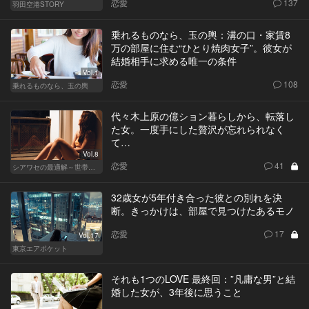
恋愛
137
羽田空港STORY
乗れるものなら、玉の輿：溝の口・家賃8
万の部屋に住む“ひとり焼肉女子”。彼女が
結婚相手に求める唯一の条件
Vol.1
恋愛
108
乗れるものなら、玉の輿
代々木上原の億ション暮らしから、転落し
た女。一度手にした贅沢が忘れられなく
て…
Vol.8
恋愛
41
シアワセの最適解～世帯年収3,600万の夫婦～
32歳女が5年付き合った彼との別れを決
断。きっかけは、部屋で見つけたあるモノ
恋愛
17
Vol.17
東京エアポケット
それも1つのLOVE 最終回：”凡庸な男”と結
婚した女が、3年後に思うこと