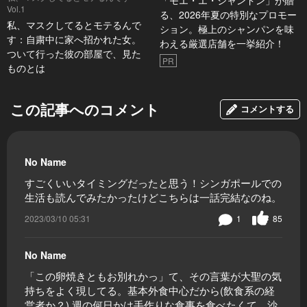
「モエ・エ・シャンドン」が贈
Vol.1
る、2026年夏の特別なプロモー
私、マスクしてるとモテるんで
ション。極上のシャンパンを味
す：自粛中に家へ招かれた女。
わえる厳選店舗を一挙紹介！
ついて行った彼の部屋で、見た
PR
ものとは
この記事へのコメント
コメントする
No Name
すごくいいタイミングだったと思う！シンガポールでの
生活も読んでみたかったけどこちらは一話完結なのね。
2023/03/10 05:31
1
85
No Name
「この卵焼きともお別れかっ」て、その言葉が大聖の気
持ちをよく現してる。基本外食中心だから(飲食系の経
営者か？) 週の何日かは手作りな食事を食べたくて、沙