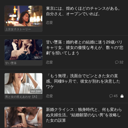
東京には、煌めくほどのチャンスがある。
自分さえ、オープンでいれば。
恋愛
Vol.1
上京女子ストーリー
甘い墜落：婚約者との結婚に迷う29歳バリ
キャリ女。彼女の傲慢な考えが、数々の“悲
劇”を招いてしまう
Vol.1
恋愛
32
甘い墜落
「もう無理」洗面台でピンときた女の直
感。同棲9ヶ月で、彼女が別れを決意した
ワケ
Vol.288
恋愛
45
男と女の答えあわせ【A】
新婚クライシス：独身時代と、何も変わら
ぬ夫婦生活。“結婚願望のない男”を攻略し
た女の誤算
Vol.1