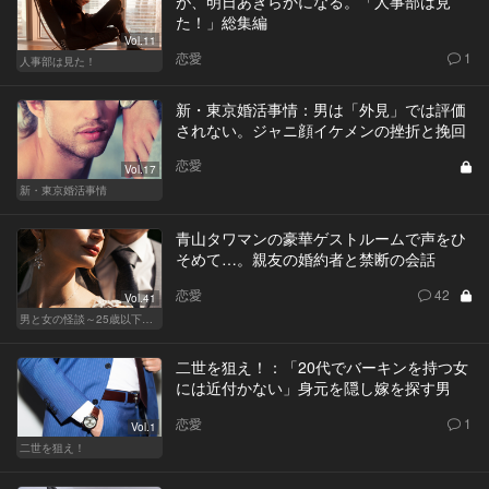
が、明日あきらかになる。「人事部は見
た！」総集編
Vol.11
恋愛
1
人事部は見た！
新・東京婚活事情：男は「外見」では評価
されない。ジャニ顔イケメンの挫折と挽回
恋愛
Vol.17
新・東京婚活事情
青山タワマンの豪華ゲストルームで声をひ
そめて…。親友の婚約者と禁断の会話
恋愛
42
Vol.41
男と女の怪談～25歳以下閲覧禁止～
二世を狙え！：「20代でバーキンを持つ女
には近付かない」身元を隠し嫁を探す男
恋愛
1
Vol.1
二世を狙え！