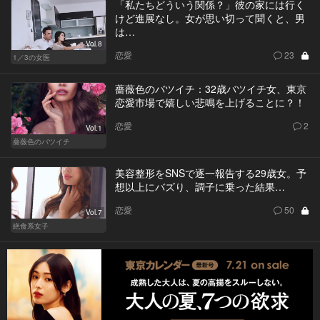
「私たちどういう関係？」彼の家には行く
けど進展なし。女が思い切って聞くと、男
は…
Vol.8
恋愛
23
1／3の女医
薔薇色のバツイチ：32歳バツイチ女、東京
恋愛市場で嬉しい悲鳴を上げることに？！
恋愛
2
Vol.1
薔薇色のバツイチ
美容整形をSNSで逐一報告する29歳女。予
想以上にバズり、調子に乗った結果…
恋愛
50
Vol.7
絶食系女子