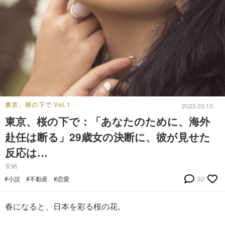
東京、桜の下で Vol.1
2023.03.10
東京、桜の下で：「あなたのために、海外
赴任は断る」29歳女の決断に、彼が見せた
反応は…
安納
#小説
#不動産
#恋愛
32
春になると、日本を彩る桜の花。