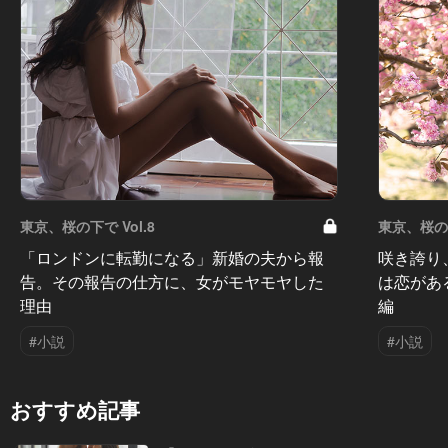
東京、桜の下で Vol.8
東京、桜の下
「ロンドンに転勤になる」新婚の夫から報
咲き誇り
告。その報告の仕方に、女がモヤモヤした
は恋があ
理由
編
#小説
#小説
おすすめ記事