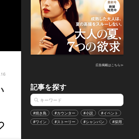
広告掲載はこちら≫
.16
記事を探す
い
#焼き鳥
#カウンター
#小説
#イベント
#港区
#ワイン
#ストーリー
#シャンパン
#採用
#恋