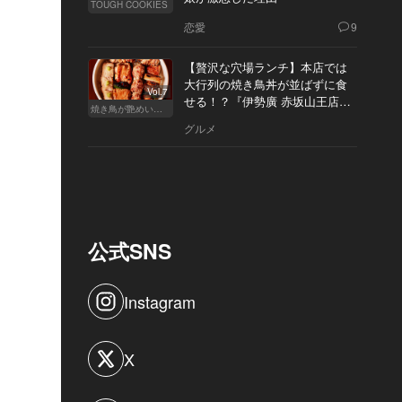
TOUGH COOKIES
恋愛
9
【贅沢な穴場ランチ】本店では
大行列の焼き鳥丼が並ばずに食
Vol.7
せる！？『伊勢廣 赤坂山王店』
焼き鳥が艶めいてきた
へ
グルメ
公式SNS
Instagram
X