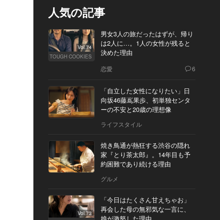
人気の記事
男女3人の旅だったはずが、帰り
は2人に…。1人の女性が残ると
Vol.74
決めた理由
TOUGH COOKIES
恋愛
6
「自立した女性になりたい」日
向坂46藤嶌果歩、初単独センタ
ーの不安と20歳の理想像
ライフスタイル
焼き鳥通が熱狂する渋谷の隠れ
家『とり茶太郎』。14年目も予
約困難であり続ける理由
グルメ
「今日はたくさん甘えちゃお」
再会した母の無邪気な一言に、
Vol.73
娘が激怒した理由