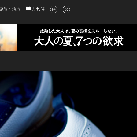
新のグルメ、洗練されたライフスタイル情報
恋活・婚活
月刊誌