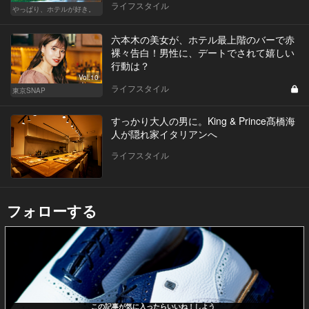
ライフスタイル
やっぱり、ホテルが好き。
六本木の美女が、ホテル最上階のバーで赤
裸々告白！男性に、デートでされて嬉しい
行動は？
Vol.10
ライフスタイル
東京SNAP
すっかり大人の男に。King & Prince髙橋海
人が隠れ家イタリアンへ
ライフスタイル
フォローする
この記事が気に入ったらいいね！しよう