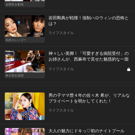
金曜美女劇場
岩田剛典が戦慄！強制ハロウィンの恐怖と
は？
ライフスタイル
Vol.16
表紙カレンダー
神々しい美脚！「可愛すぎる病院受付」の
お姉さんが、西麻布で見せた魅惑的な一面
ライフスタイル
Vol.6
東京美女酒場
男の子ママ歴４年の佐々木 希が、リアルな
プライベートを明かしてくれた！
ライフスタイル
大人の魅力にドキっ♡初のナイトプール