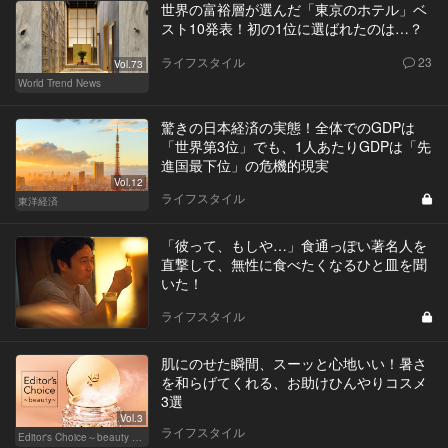
世界の富裕層が選んだ「東京のホテル」ベ
スト10発表！初の1位に選ばれたのは…？
ライフスタイル
23
Vol.73
World Trend News
驚きの日本経済の実態！全体でのGDPは
「世界第3位」でも、1人あたりGDPは「先
進国最下位」の危機的現実
Vol.12
ライフスタイル
東洋経済
「彼って、もしや…」食通っぽい著名人を
直撃して、無性に食べたくなるひと皿を聞
いた！
ライフスタイル
肌にのせた瞬間、スーッと心地いい！暑さ
を和らげてくれる、お助けひんやりコスメ
3選
Vol.3
ライフスタイル
Editor's Choice～beauty & wellness～