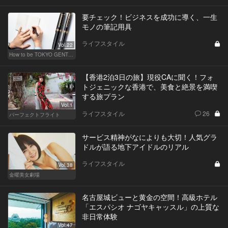
要チェック！ビジネスを成功に導く、一生
モノの筆記用具
ライフスタイル
Vol.22
How to be TOKYO GENTS 東京人よ、紳士たれ！
【香港2泊3日の旅】現役CAに聞く！フォ
トジェニックな香港で、美食と絶景を満喫
する旅プラン
Vol.1
ライフスタイル
26
パーフェクトフライト
サービス精神がなによりも大切！人気グラ
ドルが語る地下アイドルのリアル
ライフスタイル
Vol.38
金曜美女劇場
名古屋城ビューと黄金の空間！高級ホテル
「エスパシオ ナゴヤキャッスル」の上質な
非日常体験
Vol.47