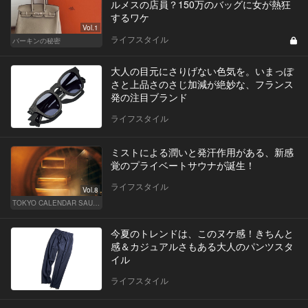
ルメスの店員？150万のバッグに女が熱狂
するワケ
Vol.1
ライフスタイル
バーキンの秘密
大人の目元にさりげない色気を。いまっぽ
さと上品さのさじ加減が絶妙な、フランス
発の注目ブランド
ライフスタイル
ミストによる潤いと発汗作用がある、新感
覚のプライベートサウナが誕生！
ライフスタイル
Vol.8
TOKYO CALENDAR SAUNA CLUB ― トウカレ サウナクラブ ―
今夏のトレンドは、このヌケ感！きちんと
感＆カジュアルさもある大人のパンツスタ
イル
ライフスタイル