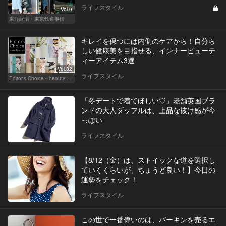
ライフスタイル
Vol.9
東洋経済・東京鉄道事情
キレイを保つには内側のケアから！自分ら
しい健康美を目指せる、インナービューテ
ィーアイテム3選
Vol.32
ライフスタイル
Editor's Choice～beauty & wellness～
「冬デートで着てほしい♡」老舗英国ブラ
ンドの大人ダッフルは、上品な抜け感が今
っぽい
ライフスタイル
【8/12（金）は、ストイックな道を選択し
ていくくらいが、ちょうど良い！】今日の
運勢をチェック！
ライフスタイル
この世で一番偉いのは、バーキンを売るエ