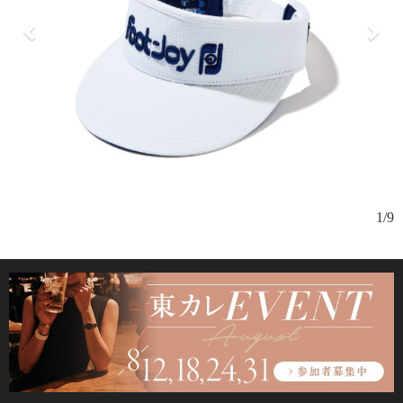
1/9
ラ
ィ
ダ
ア
が
の