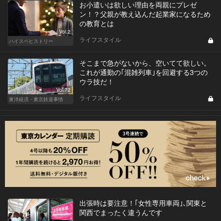
お小遣いは欲しい理由を両親にプレゼ
ン！？父親が教え込んだ起業家になるため
の教育とは
Vol.2
ライフスタイル
ハイスペヒストリー
そこまで急がないから、空いてて欲しい。
これが通勤の｢混雑列車｣を回避する3つの
ウラ技だ！
Vol.72
ライフスタイル
東洋経済・東京鉄道事情
出張時は要注意！｢女性専用車両｣､関東と
関西でまったく違うんです