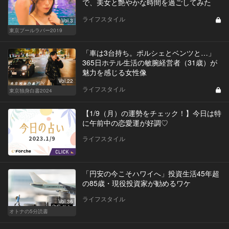
で、美女と艶やかな時間を過ごしてみた
ライフスタイル
Vol.3
東京プールラバー2019
「車は3台持ち。ポルシェとベンツと…」
365日ホテル生活の敏腕経営者（31歳）が
魅力を感じる女性像
Vol.22
ライフスタイル
東京独身白書2024
【1/9（月）の運勢をチェック！】今日は特
に午前中の恋愛運が好調♡
ライフスタイル
「円安の今こそハワイへ」投資生活45年超
の85歳・現役投資家が勧めるワケ
ライフスタイル
Vol.36
オトナの5分読書