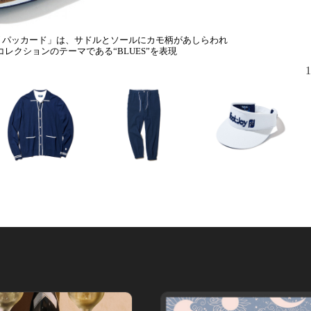
ズ パッカード」は、サドルとソールにカモ柄があしらわれ
レクションのテーマである“BLUES”を表現
1
ラルフ・ロー
ミックスし
「ドライジョ
いが目を引
に