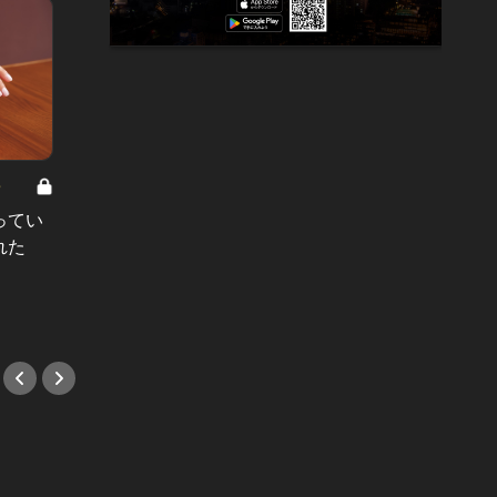
8
男と女の答えあわせ【A】 Vol.308
ってい
結婚願望ゼロだった27歳男性が、交
れた
際2年で突然プロポーズ。彼の心が
変わった“理由”とは
#小説