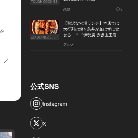
TOUGH COOKIES
恋愛
9
【贅沢な穴場ランチ】本店では
大行列の焼き鳥丼が並ばずに食
/9
Vol.7
せる！？『伊勢廣 赤坂山王店』
焼き鳥が艶めいてきた
へ
グルメ
すすむ
レンやJ.クルーで活躍し、アメリカンクラシックとブリティッシュテーラー
たスタイルが得意のトッド・スナイダー氏。彼ならではの解釈で生まれ変わっ
イズ プレミア ターロウ」は、スポーティ全盛の今だからこそ、洗練された
く。ソールにあるソフトスパイクも、ブルーを基調とし、このコラボらしい色
公式SNS
Instagram
X