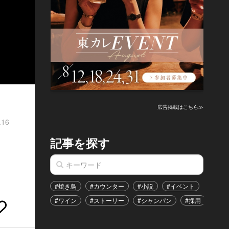
広告掲載はこちら≫
.16
記事を探す
#焼き鳥
#カウンター
#小説
#イベント
#港区
#ワイン
#ストーリー
#シャンパン
#採用
#恋