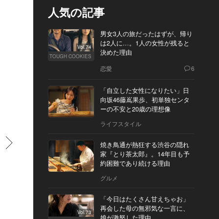
人気の記事
男女3人の旅だったはずが、帰り
は2人に…。1人の女性が残ると
Vol.74
決めた理由
TOUGH COOKIES
恋愛
6
「自立した女性になりたい」日
向坂46藤嶌果歩、初単独センタ
ーの不安と20歳の理想像
ライフスタイル
すすむ
焼き鳥通が熱狂する渋谷の隠れ
家『とり茶太郎』。14年目も予
約困難であり続ける理由
グルメ
「今日はたくさん甘えちゃお」
再会した母の無邪気な一言に、
Vol.73
娘が激怒した理由