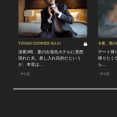
TOUGH COOKIES Vol.51
今夜、罪の味を
深夜3時、妻の出張先ホテルに突然
デート帰
現れた夫。差し入れ目的だという
帰りたく
が、本音は…
ら…
#小説
#小説