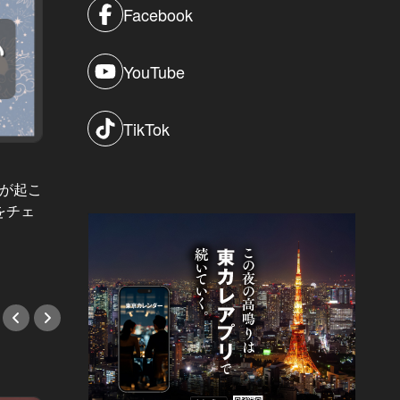
Facebook
YouTube
TikTok
華麗なる転職～年収1,000万超の道～
神プロジェ
Vol.4
とが起こ
転職希望者のほとんどができていな
「彼は
をチェ
い、自分の本音を見抜くための自己
けど交
分析
秘書が
#マーケティング
#百貨