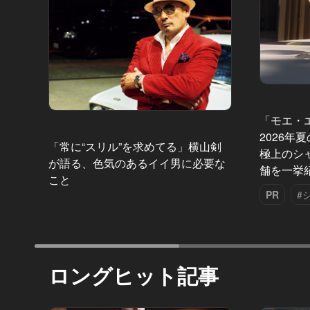
「モエ・
2026年
「常に“スリル”を求めてる」横山剣
極上のシ
が語る、色気のあるイイ男に必要な
舗を一挙
こと
PR
#
ロングヒット記事