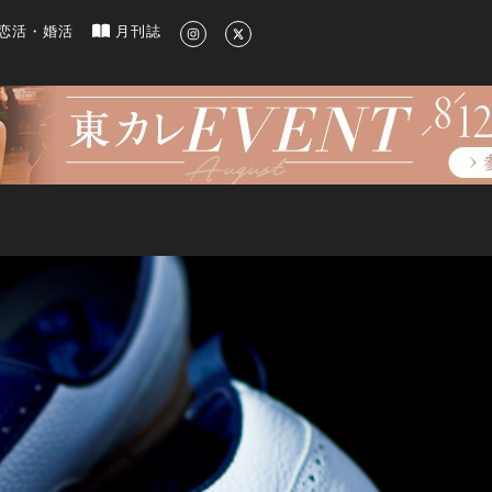
新のグルメ、洗練されたライフスタイル情報
恋活・婚活
月刊誌