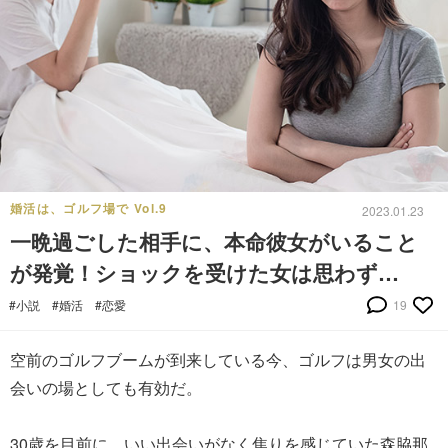
婚活は、ゴルフ場で Vol.9
2023.01.23
一晩過ごした相手に、本命彼女がいること
が発覚！ショックを受けた女は思わず…
#小説
#婚活
#恋愛
19
空前のゴルフブームが到来している今、ゴルフは男女の出
会いの場としても有効だ。
30歳を目前に、いい出会いがなく焦りを感じていた森脇那