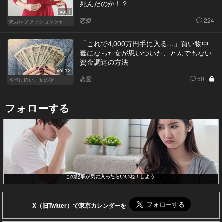
死んだのか！？
Vol.1
恋愛
224
東カレファッションジャーナル
「これで4,000万円手に入る…」買い物中
毒になった女が思いついた、とんでもない
資金調達の方法
Vol.12
恋愛
50
本当に怖い、女の話
フォローする
この記事が気に入ったらいいね！しよう
X（旧Twitter）で東京カレンダーを