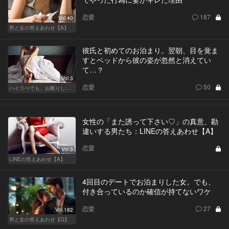
恋愛
187
Vol.40
男と女の答えあわせ【A】
彼氏と初めてのお泊まり。翌朝、目を覚ま
すとベッドから彼の姿が忽然と消えてい
て…？
Vol.3
恋愛
50
ハイスぺでも、お断りします！
女性の「また誘って下さい♡」の真意、勘
違いする男たち：LINEの答えあわせ【A】
恋愛
Vol.3
LINEの答えあわせ【A】
4回目のデートでお泊まりした女。でも、
付き合っているのか確信が持てないワケ
恋愛
27
Vol.182
男と女の答えあわせ【Q】