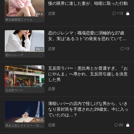
慢の限界に達した妻が、咄嗟に取った行動
恋愛
113
Vol.3
東京修羅場ファイル
恋のジレンマ：職場恋愛に消極的な27歳
女。実は“あるコト”の発覚を恐れていて…
恋愛
13
Vol.1
恋のジレンマ
五反田ラバー：恵比寿とか普通すぎ。『お
にやんま』へ導かれ、五反田引越しを決意
した男
Vol.1
恋愛
五反田ラバー
薄暗いバーの店内で怪しげな男から、いき
なり茶封筒を手渡された29歳女。中に入っ
ていたのは…？
Vol.5
恋愛
20
男女上京ヒストリー～12年目の悲哀～