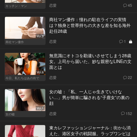
Vol.1
恋愛
45
キッチン・マン
商社マン優作：憧れの駐在ライフの実情
は？独身と世帯持ちの大きな差を知る海外
赴任28歳
Vol.3
恋愛
1
商社マン優作
無意識にオトコを勘違いさせてしまう28歳
女。上司から届いた、妙な親密なLINEの文
面とは
Vol.6
恋愛
22
今日、私たちはあの街で
女の嘘：「私、一人じゃ生きていけな
い…」男が簡単に騙される“子鹿女”の裏の
顔
Vol.1
恋愛
152
女の嘘
東カレファッションジャーナル：街から消
えた、港区女子の戦闘服。ラップワンピは