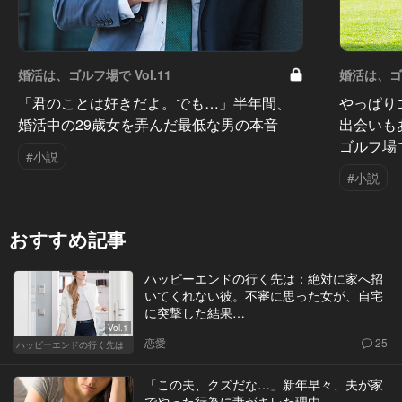
婚活は、ゴルフ場で Vol.11
婚活は、ゴル
「君のことは好きだよ。でも…」半年間、
やっぱり
婚活中の29歳女を弄んだ最低な男の本音
出会いも
ゴルフ場
#小説
#小説
おすすめ記事
ハッピーエンドの行く先は：絶対に家へ招
いてくれない彼。不審に思った女が、自宅
に突撃した結果…
Vol.1
恋愛
25
ハッピーエンドの行く先は
「この夫、クズだな…」新年早々、夫が家
でやった行為に妻がキレた理由