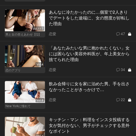
あんなに冷たかったのに…個室で2人きり
でデートをした途端に、女の態度が好転し
た理由
Vol.117
恋愛
47
男と女の答えあわせ【Q】
「あなたみたいな男に抱かれたくない」女
には困らない美容外科医が、年上美女から
捨てられた理由
Vol.4
恋愛
34
恋のアプリ
飲み会帰りに女を家に泊めた男。手を出さ
なかったことがきっかけで…
恋愛
22
Vol.8
New Yorkに憧れて
キッチン・マン：料理をインスタ投稿する
女が気付かない、男子がチェックする意外
なポイント