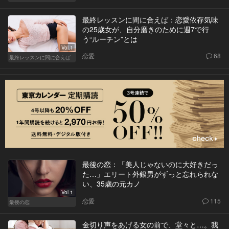
最終レッスンに間に合えば：恋愛依存気味
の25歳女が、自分磨きのために週7で行
う“ルーチン”とは
Vol.1
恋愛
68
最終レッスンに間に合えば
最後の恋：「美人じゃないのに大好きだっ
た…」エリート外銀男がずっと忘れられな
い、35歳の元カノ
Vol.1
恋愛
115
最後の恋
金切り声をあげる女の前で、堂々と…。我