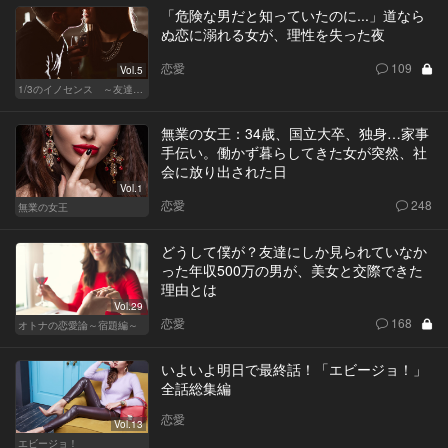
「危険な男だと知っていたのに...」道なら
ぬ恋に溺れる女が、理性を失った夜
恋愛
109
Vol.5
1/3のイノセンス ～友達の恋人～
無業の女王：34歳、国立大卒、独身…家事
手伝い。働かず暮らしてきた女が突然、社
会に放り出された日
Vol.1
恋愛
248
無業の女王
どうして僕が？友達にしか見られていなか
った年収500万の男が、美女と交際できた
理由とは
Vol.29
恋愛
168
オトナの恋愛論～宿題編～
いよいよ明日で最終話！「エビージョ！」
全話総集編
恋愛
Vol.13
エビージョ！