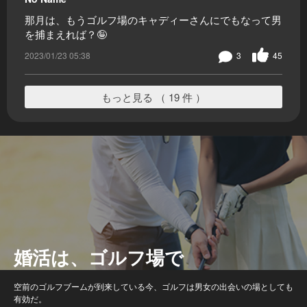
那月は、もうゴルフ場のキャディーさんにでもなって男
を捕まえれば？🤪
2023/01/23 05:38
3
45
もっと見る （ 19 件 ）
婚活は、ゴルフ場で
空前のゴルフブームが到来している今、ゴルフは男女の出会いの場としても
有効だ。