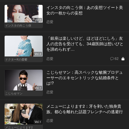
インスタの向こう側：あの妄想ツイート美
女の一枚からの妄想
Vol.1
恋愛
インスタの向こう側
「銀座は楽しいけど、ほどほどにしろ」友
人の忠告を受けても、34歳医師は想いびと
を諦められず…
Vol.3
恋愛
62
ドクターKの憂鬱
こじらせマン：高スペックな敏腕プロデュ
ーサーのエキセントリックな結婚条件と
は!?
Vol.1
恋愛
こじらせマン
メニューによります2：牙を剥いた独身貴
族。都心を離れた話題フレンチへの逃避行
恋愛
Vol.1
メニューによります2