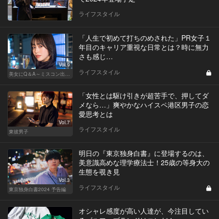
ライフスタイル
「人生で初めて打ちのめされた」PR女子１
年目のキャリア重視な日常とは？時に無力
さも感じ…
Vol.9
ライフスタイル
美女にQ＆A～ミスコン出身者の幸福論～
「女性とは駆け引きが超苦手で、押してダ
メなら…」爽やかなハイスペ港区男子の恋
愛思考とは
Vol.7
ライフスタイル
東彼男子
明日の『東京独身白書』に登場するのは、
美意識高めな理学療法士！25歳の等身大の
生態を覗き見
Vol.3
ライフスタイル
東京独身白書2024 予告編
オシャレ感度が高い人達が、今注目してい