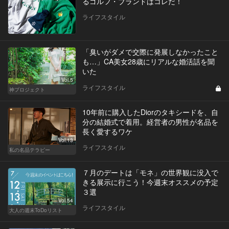
るゴルフ・ブランドはコレだ！
ライフスタイル
「臭いがダメで交際に発展しなかったこと
も…」CA美女28歳にリアルな婚活話を聞
いた
Vol.5
ライフスタイル
神プロジェクト
10年前に購入したDiorのタキシードを、自
分の結婚式で着用。経営者の男性が名品を
長く愛するワケ
Vol.13
ライフスタイル
私の名品テラピー
７月のデートは「モネ」の世界観に没入で
きる展示に行こう！今週末オススメの予定
３選
Vol.54
ライフスタイル
大人の週末ToDoリスト