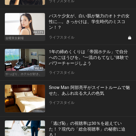
ライフスタイル
バスケ少女が、白い肌が魅力のオトナの女
性に…。きっかけは、学生時代のミスコ
ン！？
Vol.171
ライフスタイル
金曜美女劇場
1年の締めくくりは「帝国ホテル」で自分
へのごほうびを。“一流のもてなし”体験で
パワーチャージしよう
Vol.45
ライフスタイル
やっぱり、ホテルが好き。
Snow Man 阿部亮平がスイートルームで魅
せた、あふれ出る大人の色気
ライフスタイル
「逃げ恥」の視聴率は30％を超えてい
た！？現代の「総合視聴率」の秘密に迫
る！