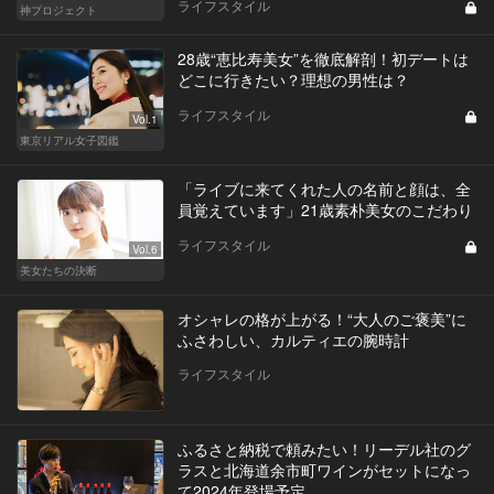
ライフスタイル
神プロジェクト
28歳“恵比寿美女”を徹底解剖！初デートは
どこに行きたい？理想の男性は？
ライフスタイル
Vol.1
東京リアル女子図鑑
「ライブに来てくれた人の名前と顔は、全
員覚えています」21歳素朴美女のこだわり
ライフスタイル
Vol.6
美女たちの決断
オシャレの格が上がる！“大人のご褒美”に
ふさわしい、カルティエの腕時計
ライフスタイル
ふるさと納税で頼みたい！リーデル社のグ
ラスと北海道余市町ワインがセットになっ
て2024年登場予定