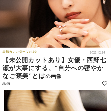
表紙カレンダー Vol.90
2022.12.24
【未公開カットあり】女優・西野七
瀬が大事にする、“自分への密やか
なご褒美”とは
の画像
#映画