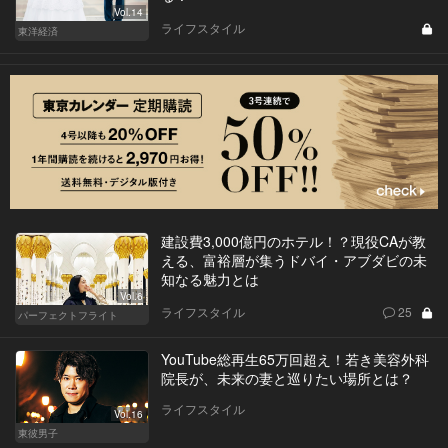
Vol.14
ライフスタイル
東洋経済
建設費3,000億円のホテル！？現役CAが教
える、富裕層が集うドバイ・アブダビの未
知なる魅力とは
Vol.6
ライフスタイル
25
パーフェクトフライト
YouTube総再生65万回超え！若き美容外科
院長が、未来の妻と巡りたい場所とは？
ライフスタイル
Vol.16
東彼男子