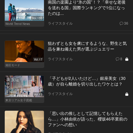
南国の楽園より“氷の国”！？「幸せな老後
を送れる国」国際ランキングで1位になっ
たのは...
Vol.135
ライフスタイル
36
World Trend News
狙わずとも女を虜にするような、野生と気
品を兼ね備えた男が選ぶジュエリー
ライフスタイル
8
Vol.17
港区モード
「子どもが2人いたけど…」銀座美女（30
歳）が自ら離婚を切り出したワケとは？
ライフスタイル
Vol.13
東京リアル女子図鑑
「思い出の推しとして記憶してもらえた
ら…」小林由依が語った、櫻坂46卒業前の
ファンへの想い