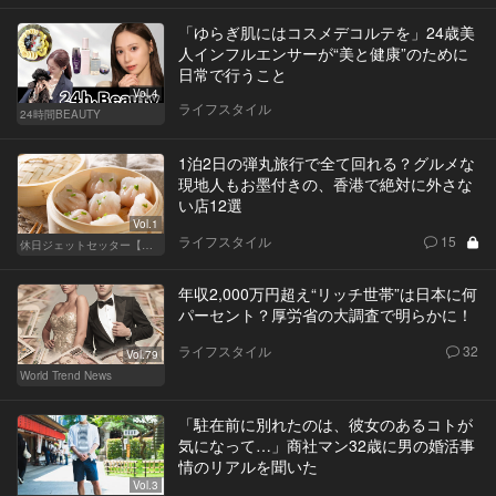
「ゆらぎ肌にはコスメデコルテを」24歳美
人インフルエンサーが“美と健康”のために
日常で行うこと
Vol.4
ライフスタイル
24時間BEAUTY
1泊2日の弾丸旅行で全て回れる？グルメな
現地人もお墨付きの、香港で絶対に外さな
い店12選
Vol.1
ライフスタイル
15
休日ジェットセッター【厳選スポット編】
年収2,000万円超え“リッチ世帯”は日本に何
パーセント？厚労省の大調査で明らかに！
ライフスタイル
32
Vol.79
World Trend News
「駐在前に別れたのは、彼女のあるコトが
気になって…」商社マン32歳に男の婚活事
情のリアルを聞いた
Vol.3