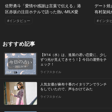
佐野勇斗「愛情や感謝は言葉で伝える」港
デート焼
区赤坂の注目ホテルで語った熱いM!LK愛
有村架純
#インタビュー
#インタ
おすすめ記事
【9/14（水）は、進展の遅い恋愛に、少し
ずつ光が見えてきそう！】今日の運勢をチ
ェック！
ライフスタイル
人気女優が麻布十番のイタリアンでランチ
をしていたので、声をかけてみた
ライフスタイル