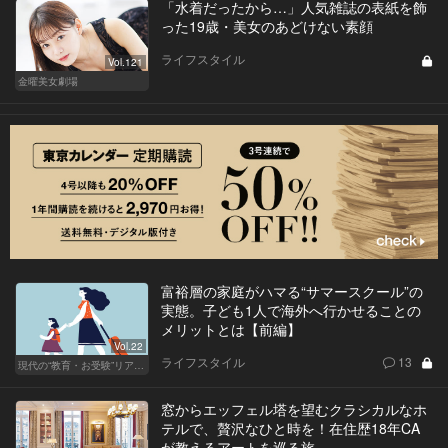
「水着だったから…」人気雑誌の表紙を飾
った19歳・美女のあどけない素顔
ライフスタイル
Vol.121
金曜美女劇場
富裕層の家庭がハマる“サマースクール”の
実態。子ども1人で海外へ行かせることの
メリットとは【前編】
Vol.22
ライフスタイル
13
現代の“教育・お受験”リアルドキュメント
窓からエッフェル塔を望むクラシカルなホ
テルで、贅沢なひと時を！在住歴18年CA
が教えるアートを巡る旅