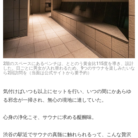
2階のスペースにあるベンチは、ととのう黄金比115度を導き、設計
した。日ごとに男女が入れ替わるため、9つのサウナを楽しみたいな
ら2回訪問を（当面は公式サイトから要予約）
気付けばいつも以上にセットを行い、いつの間にかあらゆ
る邪念が一掃され、無心の境地に達していた。
心身の浄化こそ、サウナに求める醍醐味。
渋谷の駅近でサウナの真髄に触れられるって、こんな贅沢