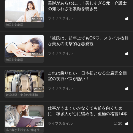
美脚があらわに…！美しすぎる元・介護士
の知られざる素顔を覗き見
ライフスタイル
Vol.131
金曜美女劇場
「彼氏は、超年上でもOK♡」スタイル抜群
な美女の衝撃的な恋愛観
ライフスタイル
Vol.160
金曜美女劇場
これは乗りたい！日本初となる全席完全個
室の夜行バスが熱い！
ライフスタイル
Vol.58
東洋経済・東京鉄道事情
仕事がうまくいかなくても前を向くため
に！稼ぎ人が心に留める、至極の格言14本
ライフスタイル
20
Vol.7
成功者が実践する “稼ぎ生活”