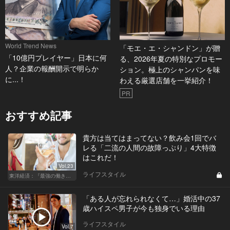
World Trend News
「モエ・エ・シャンドン」が贈
「10億円プレイヤー」日本に何
る、2026年夏の特別なプロモー
人？企業の報酬開示で明らか
ション。極上のシャンパンを味
に...！
わえる厳選店舗を一挙紹介！
PR
おすすめ記事
貴方は当てはまってない？飲み会1回でバ
レる「二流の人間の故障っぷり」4大特徴
はこれだ！
Vol.23
ライフスタイル
東洋経済：『最強の働き方』『一流の育て方』
「ある人が忘れられなくて…」婚活中の37
歳ハイスペ男子が今も独身でいる理由
ライフスタイル
Vol.7