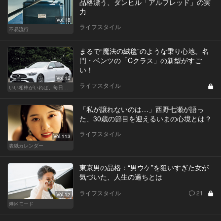
品格漂う、ダンヒル「アルフレッド」の実
力
Vol.18
ライフスタイル
不易流行
まるで“魔法の絨毯”のような乗り心地。名
門・ベンツの「Cクラス」の新型がすご
い！
Vol.12
ライフスタイル
いい相棒がいれば、毎日が楽しい。クルマがあるとできること
「私が譲れないのは…」西野七瀬が語っ
た、30歳の節目を迎えるいまの心境とは？
ライフスタイル
Vol.113
表紙カレンダー
東京男の品格：“男ウケ”を狙いすぎた女が
気づいた、人生の過ちとは
ライフスタイル
21
Vol.12
港区モード