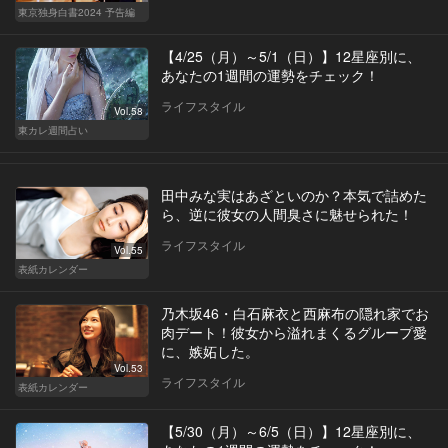
東京独身白書2024 予告編
【4/25（月）～5/1（日）】12星座別に、
あなたの1週間の運勢をチェック！
ライフスタイル
Vol.58
東カレ週間占い
田中みな実はあざといのか？本気で詰めた
ら、逆に彼女の人間臭さに魅せられた！
ライフスタイル
Vol.55
表紙カレンダー
乃木坂46・白石麻衣と西麻布の隠れ家でお
肉デート！彼女から溢れまくるグループ愛
に、嫉妬した。
Vol.53
ライフスタイル
表紙カレンダー
【5/30（月）～6/5（日）】12星座別に、