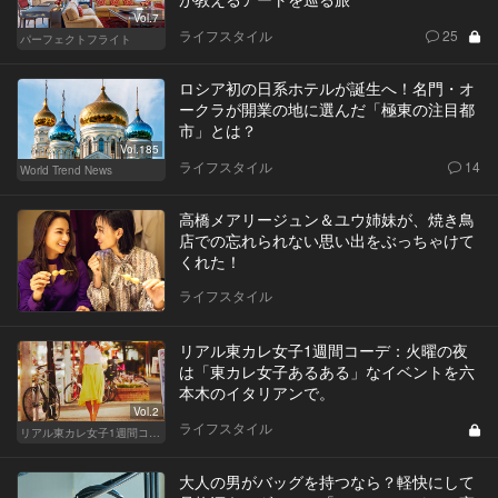
Vol.7
ライフスタイル
25
パーフェクトフライト
ロシア初の日系ホテルが誕生へ！名門・オ
ークラが開業の地に選んだ「極東の注目都
市」とは？
Vol.185
ライフスタイル
14
World Trend News
高橋メアリージュン＆ユウ姉妹が、焼き鳥
店での忘れられない思い出をぶっちゃけて
くれた！
ライフスタイル
リアル東カレ女子1週間コーデ：火曜の夜
は「東カレ女子あるある」なイベントを六
本木のイタリアンで。
Vol.2
ライフスタイル
リアル東カレ女子1週間コーデ
大人の男がバッグを持つなら？軽快にして