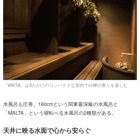
「VIHTA」は3人がけのコンパクトな室内で白樺の香りを楽しむ
水風呂も圧巻。160cmという関東最深級の水風呂と
「MALTA」という寝転べる水風呂の2種類がある。
天井に映る水面で心から安らぐ