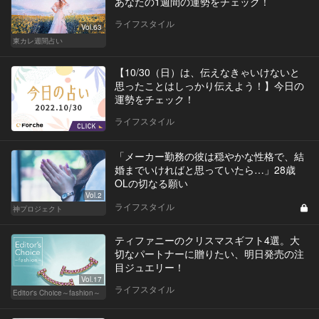
あなたの1週間の運勢をチェック！
ライフスタイル
Vol.63
東カレ週間占い
【10/30（日）は、伝えなきゃいけないと
思ったことはしっかり伝えよう！】今日の
運勢をチェック！
ライフスタイル
「メーカー勤務の彼は穏やかな性格で、結
婚までいければと思っていたら…」28歳
OLの切なる願い
Vol.2
ライフスタイル
神プロジェクト
ティファニーのクリスマスギフト4選。大
切なパートナーに贈りたい、明日発売の注
目ジュエリー！
Vol.17
ライフスタイル
Editor's Choice～fashion～