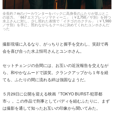
全長約７mのバーカウンターをバックに高身長のふたりが並ぶとこ
の迫力。「667 エスプレッソマティーニ」（￥2,750／サ別）を持つ
水上さんに対し、少し照れた表情で「イチゴのカクテル」（￥1,980
／サ別）を手に、照れながらもクールに決めてくれたユンホさんだ
った
撮影現場に入るなり、がっちりと握手を交わし、笑顔で再
会を喜び合った水上恒司さんとユンホさん。
セットチェンジの合間には、お互いの近況報告を交えなが
ら、和やかなムードで談笑。クランクアップから１年を経
ても、ふたりの間に流れる絆は強固なようだ。
５月29日に公開を迎える映画『TOKYO BURST-犯罪都
市-』。この作品で刑事としてバディを組むふたりに、まず
は撮影を通して知ったお互いの印象から聞いてみた。