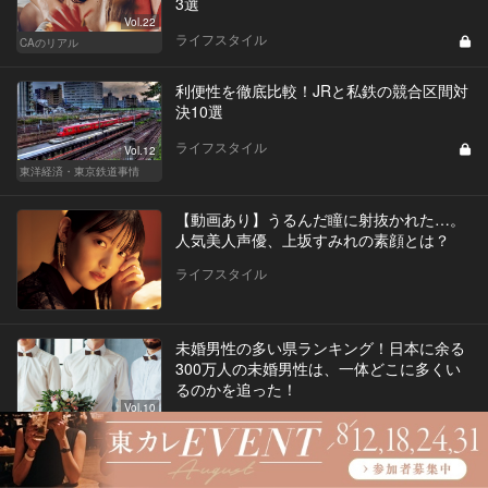
3選
Vol.22
ライフスタイル
CAのリアル
利便性を徹底比較！JRと私鉄の競合区間対
決10選
ライフスタイル
Vol.12
東洋経済・東京鉄道事情
【動画あり】うるんだ瞳に射抜かれた…。
人気美人声優、上坂すみれの素顔とは？
ライフスタイル
未婚男性の多い県ランキング！日本に余る
300万人の未婚男性は、一体どこに多くい
るのかを追った！
Vol.10
ライフスタイル
東洋経済