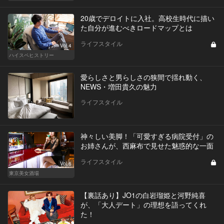
20歳でデロイトに入社。高校生時代に描い
た自分が進むべきロードマップとは
ライフスタイル
Vol.4
ハイスペヒストリー
愛らしさと男らしさの狭間で揺れ動く、
NEWS・増田貴久の魅力
ライフスタイル
神々しい美脚！「可愛すぎる病院受付」の
お姉さんが、西麻布で見せた魅惑的な一面
ライフスタイル
Vol.6
東京美女酒場
【裏話あり】JO1の白岩瑠姫と河野純喜
が、「大人デート」の理想を語ってくれ
た！