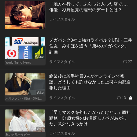
「地方へ行って、ふらっと入った店で…」
俳優・杉野遥亮の理想のデートとは？
ライフスタイル
メガバンク3社に強力ライバル？UFJ・三井
住友・みずほを追う「第4のメガバンク」
計画
Vol.50
ライフスタイル
27
World Trend News
終業後に若手社員3人がオンラインで密
談。どうしても許せなかった上司を内部通
報した理由
Vol.2
ライフスタイル
13
ハラスメント探偵～通報編～
「早くマスクを外したかったけど…」商社
勤務・31歳女性のお洒落モチベがあがっ
た、意外なきっかけ
Vol.8
ライフスタイル
私の名品テラピー