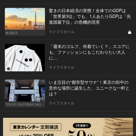
驚きの日本経済の実態！全体でのGDPは
「世界第3位」でも、1人あたりGDPは「先
進国最下位」の危機的現実
Vol.12
ライフスタイル
東洋経済
「週末のゴルフ、何着ていく？」スコアに
も、ファッションにもこだわりたい大人
に…
ライフスタイル
いま注目の“都市型サウナ”！東京の街中の
意外な場所に誕生した、ユニークな一軒と
は？
Vol.5
ライフスタイル
TOKYO CALENDAR SAUNA CLUB ― トウカレ サウナクラブ ―