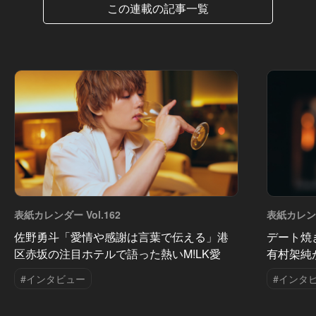
この連載の記事一覧
表紙カレンダー Vol.162
表紙カレンダ
佐野勇斗「愛情や感謝は言葉で伝える」港
デート焼
区赤坂の注目ホテルで語った熱いM!LK愛
有村架純
#インタビュー
#インタ