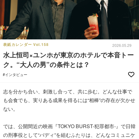
表紙カレンダー Vol.158
2026.05.29
水上恒司×ユンホが東京のホテルで本音トー
ク。“大人の男”の条件とは？
#インタビュー
志を分かち合い、刺激し合って、共に歩む。どんな仕事で
も会食でも、実りある成果を得るには“相棒”の存在が欠かせ
ない。
では、公開間近の映画『TOKYO BURST-犯罪都市-』で日韓
の刑事役として“バディ”を組むふたりは、どんなコミュニケ