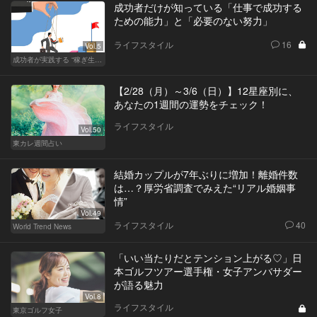
成功者だけが知っている「仕事で成功する
ための能力」と「必要のない努力」
ライフスタイル
16
Vol.5
成功者が実践する “稼ぎ生活”
【2/28（月）～3/6（日）】12星座別に、
あなたの1週間の運勢をチェック！
ライフスタイル
Vol.50
東カレ週間占い
結婚カップルが7年ぶりに増加！離婚件数
は…？厚労省調査でみえた“リアル婚姻事
情”
Vol.49
ライフスタイル
40
World Trend News
「いい当たりだとテンション上がる♡」日
本ゴルフツアー選手権・女子アンバサダー
が語る魅力
Vol.8
ライフスタイル
東京ゴルフ女子