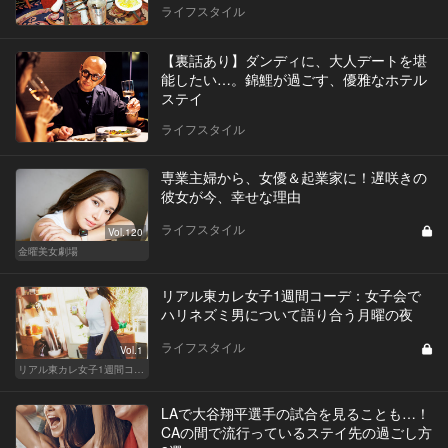
ライフスタイル
【裏話あり】ダンディに、大人デートを堪
能したい…。錦鯉が過ごす、優雅なホテル
ステイ
ライフスタイル
専業主婦から、女優＆起業家に！遅咲きの
彼女が今、幸せな理由
ライフスタイル
Vol.120
金曜美女劇場
リアル東カレ女子1週間コーデ：女子会で
ハリネズミ男について語り合う月曜の夜
ライフスタイル
Vol.1
リアル東カレ女子1週間コーデ
LAで大谷翔平選手の試合を見ることも…！
CAの間で流行っているステイ先の過ごし方