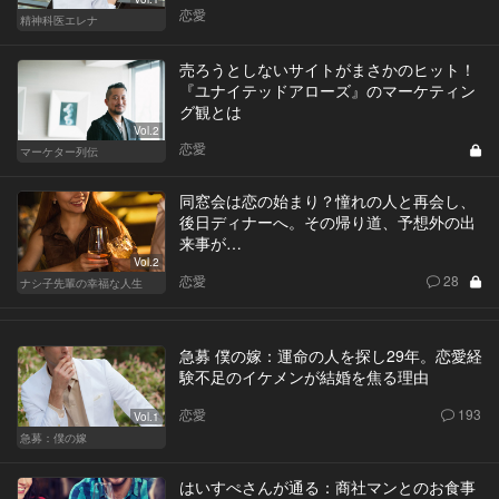
恋愛
精神科医エレナ
売ろうとしないサイトがまさかのヒット！
『ユナイテッドアローズ』のマーケティン
グ観とは
Vol.2
恋愛
マーケター列伝
同窓会は恋の始まり？憧れの人と再会し、
後日ディナーへ。その帰り道、予想外の出
来事が…
Vol.2
恋愛
28
ナシ子先輩の幸福な人生
急募 僕の嫁：運命の人を探し29年。恋愛経
験不足のイケメンが結婚を焦る理由
恋愛
193
Vol.1
急募：僕の嫁
はいすぺさんが通る：商社マンとのお食事