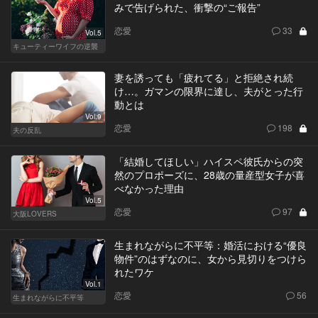
みで告げられた、衝撃の“ご報告”
恋愛
33
Vol.5
キューティーワイフの逆襲
妻を誘っても「疲れてる」と拒絶され続
け…。ガマンの限界に達し、夫がとった行
動とは
Vol.9
恋愛
198
夫の反乱
「結婚してほしい」ハイスペ彼氏からの突
然のプロポーズに、28歳の量産型女子が喜
べなかった理由
Vol.5
恋愛
97
大阪LOVERS
生まれながらに不平等：婚活における“優良
物件”のはずなのに、女から見切りをつけら
れたワケ
Vol.1
恋愛
56
生まれながらに不平等