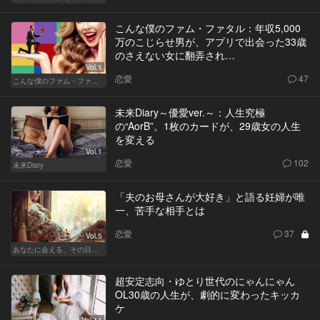
こんな僕のファム・ファタル：年収5,000
万のこじらせ男が、アプリで出会った33歳
のさえない女に翻弄され…
Vol.1
恋愛
47
こんな僕のファム・ファタル
未来Diary～優愛ver.～：人生究極
の“AorB”。1枚のカードが、29歳女の人生
を変える
Vol.1
恋愛
102
未来Diary
「夫のお母さんが大好き」と語る妊婦が唯
一、苦手な相手とは
恋愛
37
Vol.5
あなたに会える、その日まで
超安定志向・ゆとり世代のにゃんにゃん
OL30歳の人生が、劇的に変わったキッカ
ケ
Vol.11