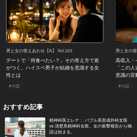
男と女の答えあわせ【A】 Vol.323
男と女の答え
デートで「何食べたい？」その答え方で差
高収入・
がつく。ハイスペ男子が結婚を意識する女
「この人
性とは
意識の言
#小説
#小説
おすすめ記事
精神科医エレナ： バブル系形成外科女医
vs 清楚系精神科女医。女の衝撃報告から物
語は始まる。
Vol.1