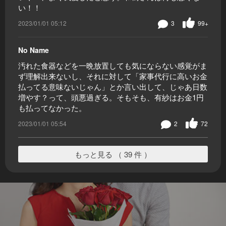
い！！
2023/01/01 05:12
3
99+
No Name
汚れた食器などを一晩放置しても気にならない感覚がま
ず理解出来ないし、それに対して「家事代行に高いお金
払ってる意味ないじゃん」とか言い出して、じゃあ日数
増やす？って、頭悪過ぎる。そもそも、有紗はお金1円
も払ってなかった。
2023/01/01 05:54
2
72
もっと見る （ 39 件 ）