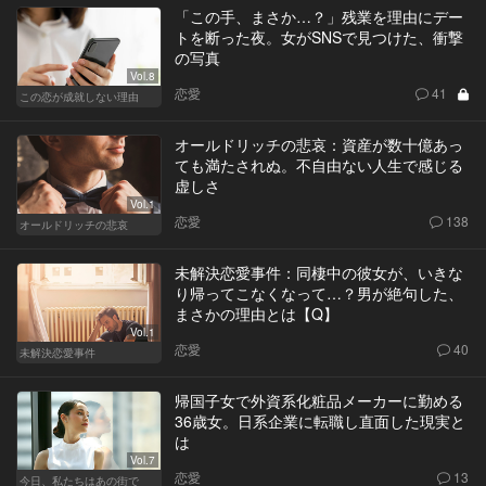
「この手、まさか…？」残業を理由にデー
トを断った夜。女がSNSで見つけた、衝撃
の写真
Vol.8
恋愛
41
この恋が成就しない理由
オールドリッチの悲哀：資産が数十億あっ
ても満たされぬ。不自由ない人生で感じる
虚しさ
Vol.1
恋愛
138
オールドリッチの悲哀
未解決恋愛事件：同棲中の彼女が、いきな
り帰ってこなくなって…？男が絶句した、
まさかの理由とは【Q】
Vol.1
恋愛
40
未解決恋愛事件
帰国子女で外資系化粧品メーカーに勤める
36歳女。日系企業に転職し直面した現実と
は
Vol.7
恋愛
13
今日、私たちはあの街で