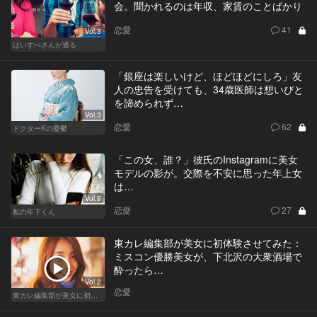
会。聞かれるのは年収、家賃のことばかり
恋愛
41
Vol.3
はいすぺさんが通る
「銀座は楽しいけど、ほどほどにしろ」友
人の忠告を受けても、34歳医師は想いびと
を諦められず…
Vol.3
恋愛
62
ドクターKの憂鬱
「この女、誰？」彼氏のInstagramに美女
モデルの影が。交際を不安に思った年上女
は…
Vol.9
恋愛
27
私の年下くん
東カレ編集部が美女に初体験させてみた：
ミスコン優勝美女が、下北沢の大衆酒場で
酔ったら…
Vol.2
恋愛
東カレ編集部が美女に初体験させてみた