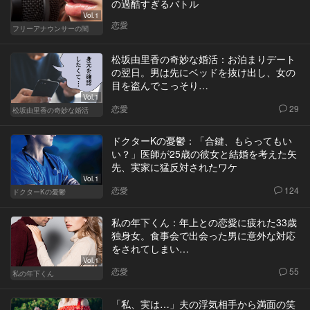
の過酷すぎるバトル
Vol.1
恋愛
フリーアナウンサーの闇
松坂由里香の奇妙な婚活：お泊まりデート
の翌日。男は先にベッドを抜け出し、女の
目を盗んでこっそり…
Vol.1
恋愛
29
松坂由里香の奇妙な婚活
ドクターKの憂鬱：「合鍵、もらってもい
い？」医師が25歳の彼女と結婚を考えた矢
先、実家に猛反対されたワケ
Vol.1
恋愛
124
ドクターKの憂鬱
私の年下くん：年上との恋愛に疲れた33歳
独身女。食事会で出会った男に意外な対応
をされてしまい…
Vol.1
恋愛
55
私の年下くん
「私、実は…」夫の浮気相手から満面の笑