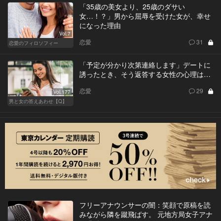
「35歳の美女より、25歳のダサい
女…！？」男から屈辱を受けた女が、幸せ
になった理由
Vol.7
恋愛
31
恋愛のフィロソフィー
「予定が分かり次第連絡します」デートに
誘ったとき、そう返答する女性の心理は…
恋愛
29
Vol.177
男と女の答えあわせ【Q】
フリーアナウンサーの闇：笑顔で原稿を読
みながら隣を蹴飛ばす。 元地方局女子アナ