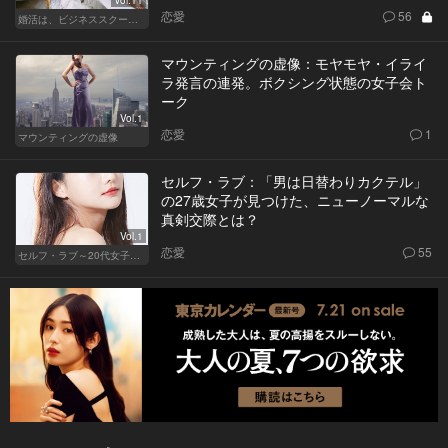
恋愛
56
婚活は、ビジネススクールで！？
マウンティングの虚像：モヤモヤ・イライ
ラ発言の連発。ボクシング状態の女子会ト
ーク
Vol.1
恋愛
1
マウンティングの虚像
セルフ・ラブ：「男は日替わりカクテル」
の27歳女子が見つけた、ニューノーマルな
真剣交際とは？
Vol.1
恋愛
55
セルフ・ラブ～20代女子の矛盾～