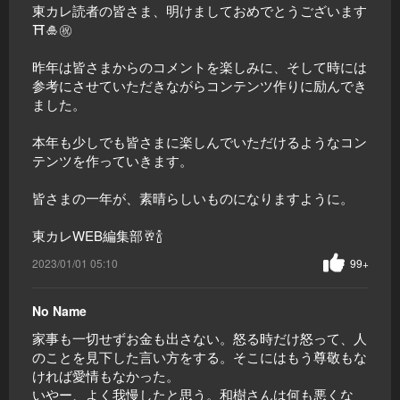
東カレ読者の皆さま、明けましておめでとうございます
⛩🎍㊗️
昨年は皆さまからのコメントを楽しみに、そして時には
参考にさせていただきながらコンテンツ作りに励んでき
ました。
本年も少しでも皆さまに楽しんでいただけるようなコン
テンツを作っていきます。
皆さまの一年が、素晴らしいものになりますように。
東カレWEB編集部🥂🍾
2023/01/01 05:10
99+
No Name
家事も一切せずお金も出さない。怒る時だけ怒って、人
のことを見下した言い方をする。そこにはもう尊敬もな
ければ愛情もなかった。
いやー、よく我慢したと思う。和樹さんは何も悪くな