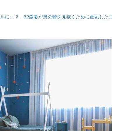
ルに…？」32歳妻が男の嘘を見抜くために画策したコ