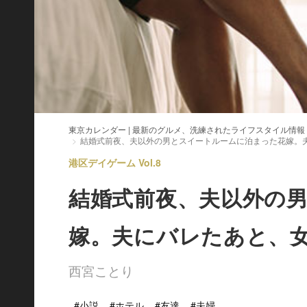
東京カレンダー | 最新のグルメ、洗練されたライフスタイル情報
結婚式前夜、夫以外の男とスイートルームに泊まった花嫁。
港区デイゲーム Vol.8
結婚式前夜、夫以外の
嫁。夫にバレたあと、
西宮ことり
#小説
#ホテル
#友達
#夫婦