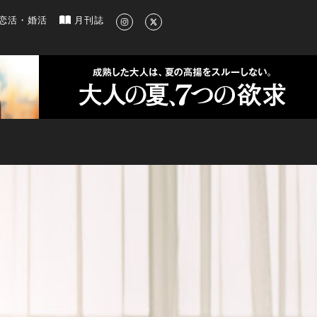
新のグルメ、洗練されたライフスタイル情報
恋活・婚活
月刊誌