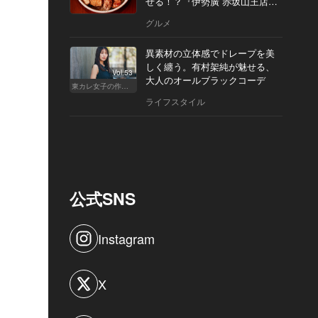
せる！？『伊勢廣 赤坂山王店』
へ
グルメ
異素材の立体感でドレープを美
しく纏う。有村架純が魅せる、
Vol.53
大人のオールブラックコーデ
東カレ女子の作り方
ライフスタイル
公式SNS
Instagram
X