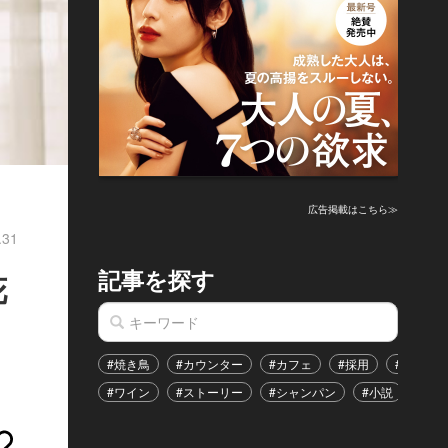
広告掲載はこちら≫
.31
記事を探す
花
#焼き鳥
#カウンター
#カフェ
#採用
#恋愛
#ワイン
#ストーリー
#シャンパン
#小説
#イ