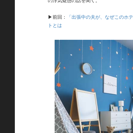
の浮気疑惑の話を聞く。
▶前回：
「出張中の夫が、なぜこのホテ
トとは