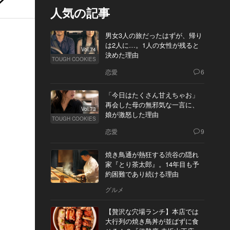
人気の記事
男女3人の旅だったはずが、帰り
は2人に…。1人の女性が残ると
Vol.74
決めた理由
TOUGH COOKIES
恋愛
6
「今日はたくさん甘えちゃお」
再会した母の無邪気な一言に、
Vol.73
娘が激怒した理由
TOUGH COOKIES
恋愛
9
焼き鳥通が熱狂する渋谷の隠れ
家『とり茶太郎』。14年目も予
約困難であり続ける理由
グルメ
【贅沢な穴場ランチ】本店では
大行列の焼き鳥丼が並ばずに食