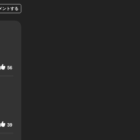
メントする
56
。
39