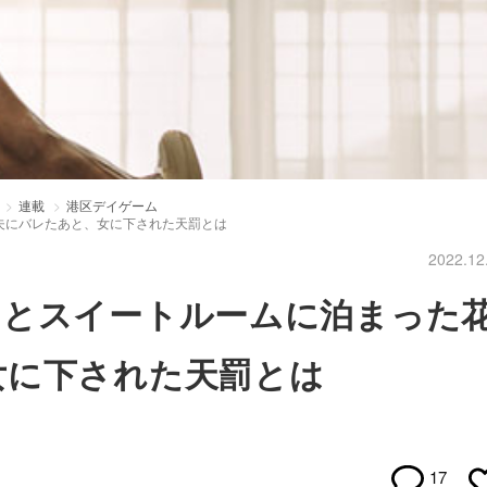
連載
港区デイゲーム
夫にバレたあと、女に下された天罰とは
2022.12
男とスイートルームに泊まった
女に下された天罰とは
17