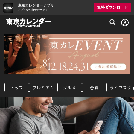
東京カレンダーアプリ
無料ダウンロード
アプリなら超サクサク！
グルメ情報・プレミアムレストラン予約サイト
トップ
プレミアム
グルメ
恋愛
ライフスタ