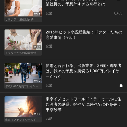
業社長の、予想外すぎる奇行とは
恋愛
63
Vol.1
サヨナラ、量産型女子
2015年ヒット小説総集編：ドクターたちの
恋愛事情（全話）
恋愛
Vol.5
ドクターたちの恋愛事情
斜陽と言われる、出版業界。29歳・編集者
は、我々の予想を裏切る1,000万プレイヤ
ーだった
Vol.7
恋愛
年収1,000万円プレイヤーの家計簿
東京イノセントワールド：ラトゥールに住
む医者の誘惑。軽やかに緩やかに心を失う
東京砂漠
Vol.1
恋愛
東京イノセントワールド