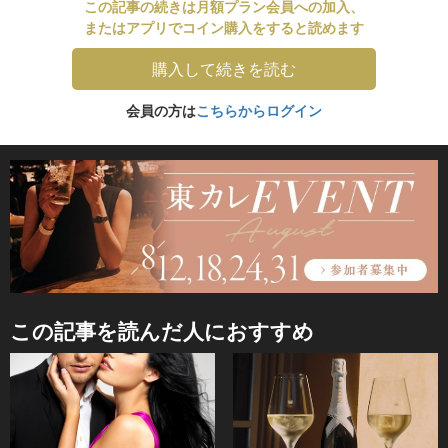
この記事の続きは月額プラン会員への加入、
またはアプリでコイン購入をすると読めます
購入して続きを読む
会員の方は
こちらからログイン
この記事を読んだ人におすすめ