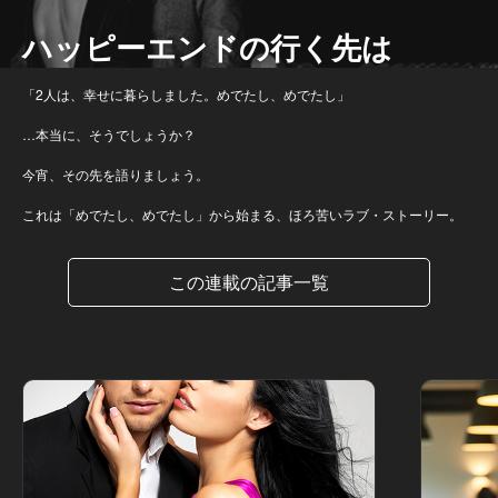
ハッピーエンドの行く先は
「2人は、幸せに暮らしました。めでたし、めでたし」
…本当に、そうでしょうか？
今宵、その先を語りましょう。
これは「めでたし、めでたし」から始まる、ほろ苦いラブ・ストーリー。
この連載の記事一覧