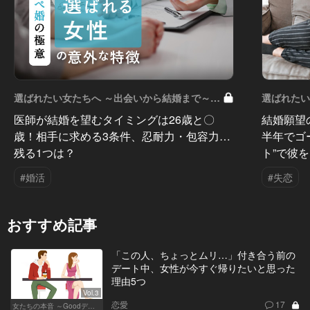
選ばれたい女たちへ ～出会いから結婚まで～
選ばれたい
Vol.7
Vol.6
医師が結婚を望むタイミングは26歳と〇
結婚願望
歳！相手に求める3条件、忍耐力・包容力…
半年でゴ
残る1つは？
ト”で彼
#婚活
#失恋
おすすめ記事
「この人、ちょっとムリ…」付き合う前の
デート中、女性が今すぐ帰りたいと思った
理由5つ
Vol.3
恋愛
17
女たちの本音 ～Goodデート／Badデート～