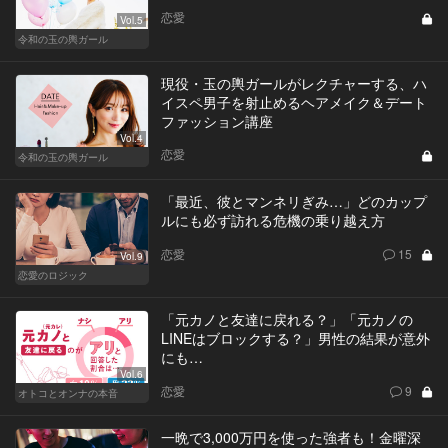
恋愛
Vol.5
令和の玉の輿ガール
現役・玉の輿ガールがレクチャーする、ハ
イスペ男子を射止めるヘアメイク＆デート
ファッション講座
Vol.4
恋愛
令和の玉の輿ガール
「最近、彼とマンネリぎみ…」どのカップ
ルにも必ず訪れる危機の乗り越え方
恋愛
15
Vol.9
恋愛のロジック
「元カノと友達に戻れる？」「元カノの
LINEはブロックする？」男性の結果が意外
にも…
Vol.6
恋愛
9
オトコとオンナの本音
一晩で3,000万円を使った強者も！金曜深