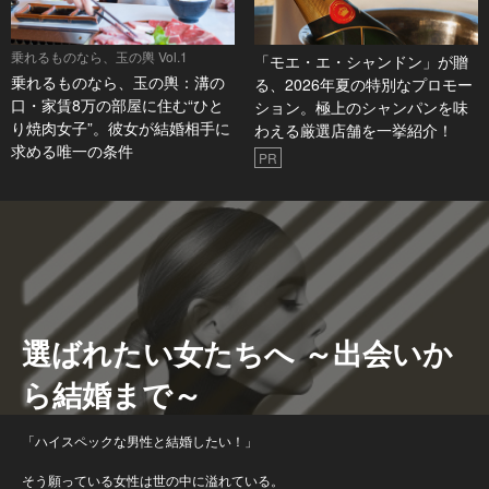
乗れるものなら、玉の輿 Vol.1
「モエ・エ・シャンドン」が贈
乗れるものなら、玉の輿：溝の
る、2026年夏の特別なプロモー
口・家賃8万の部屋に住む“ひと
ション。極上のシャンパンを味
り焼肉女子”。彼女が結婚相手に
わえる厳選店舗を一挙紹介！
求める唯一の条件
PR
選ばれたい女たちへ ～出会いか
ら結婚まで～
「ハイスペックな男性と結婚したい！」
そう願っている女性は世の中に溢れている。