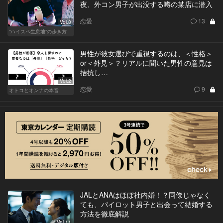
夜、外コン男子が出没する噂の某店に潜入
恋愛
13
Vol.8
“ハイスペ生息地”の歩き方
男性が彼女選びで重視するのは、＜性格＞
or＜外見＞？リアルに聞いた男性の意見は
拮抗し…
Vol.2
恋愛
9
オトコとオンナの本音
JALとANAはほぼ社内婚！？同僚じゃなく
ても、パイロット男子と出会って結婚する
方法を徹底解説
Vol.11