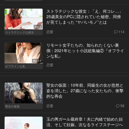
ストラテジックな彼女：「え、何コレ…」
25歳美女のPCに隠されていた秘密。同僚
が見てしまった “ヤバいモノ”とは
Vol.1
恋愛
114
ストラテジックな彼女
リモート女子たちの、知られたくない裏
側：2021年ヒット小説総集編②『オフライ
ンな私』
Vol.11
恋愛
オフラインな私
聖女の仮面：10年前、同級生の女が忽然と
姿を消した。27歳になった女たちの、衝撃
的な再会
Vol.1
恋愛
58
聖女の仮面
玉の輿ガール最終章！夫に内緒で始めた妊
活、そして妊娠。次なるライフステージへ