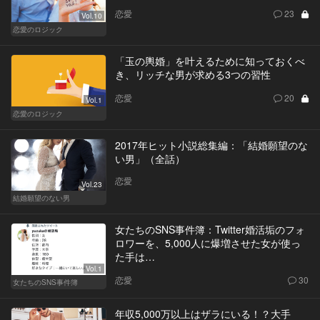
恋愛
23
Vol.10
恋愛のロジック
「玉の輿婚」を叶えるために知っておくべ
き、リッチな男が求める3つの習性
恋愛
20
Vol.1
恋愛のロジック
2017年ヒット小説総集編：「結婚願望のな
い男」（全話）
恋愛
Vol.23
結婚願望のない男
女たちのSNS事件簿：Twitter婚活垢のフォ
ロワーを、5,000人に爆増させた女が使っ
た手は…
Vol.1
恋愛
30
女たちのSNS事件簿
年収5,000万以上はザラにいる！？大手