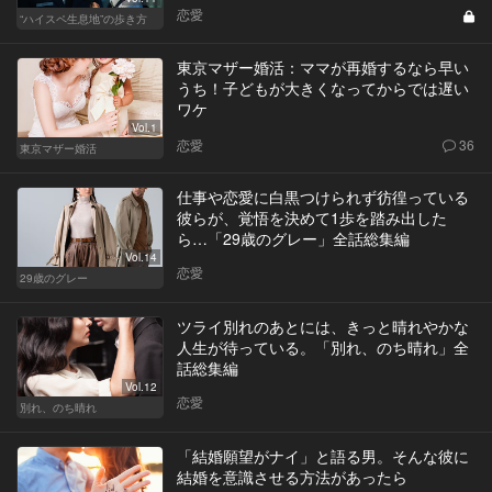
恋愛
“ハイスペ生息地”の歩き方
東京マザー婚活：ママが再婚するなら早い
うち！子どもが大きくなってからでは遅い
ワケ
Vol.1
恋愛
36
東京マザー婚活
仕事や恋愛に白黒つけられず彷徨っている
彼らが、覚悟を決めて1歩を踏み出した
ら…「29歳のグレー」全話総集編
Vol.14
恋愛
29歳のグレー
ツライ別れのあとには、きっと晴れやかな
人生が待っている。「別れ、のち晴れ」全
話総集編
Vol.12
恋愛
別れ、のち晴れ
「結婚願望がナイ」と語る男。そんな彼に
結婚を意識させる方法があったら