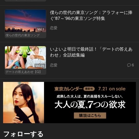
僕らの世代の東京ソング：アラフォーに捧
ぐ'87～'96の東京ソング特集
恋愛
Vol.1
僕らの世代の東京ソング
いよいよ明日で最終話！「デートの答えあ
わせ」全話総集編
恋愛
6
Vol.25
デートの答えあわせ【Q】
フォローする