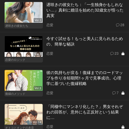
遅咲きの彼女たち：「一生独身かもしれな
い…」真剣に婚活を始めた32歳女が悟った
真実
Vol.1
恋愛
28
遅咲きの彼女たち
今すぐ試せる！もっと美人に見られるため
の、簡単な秘訣
恋愛
23
Vol.3
恋愛のロジック
彼の気持ちが戻る！復縁までのロードマッ
プを作り冷却期間1ヶ月で見事成功。心理
学に基づいた復縁戦略
Vol.3
恋愛
7
復縁のメソッド
「同棲中にマンネリ化した？」男女それぞ
れの回答が、意外にも正反対という結果
に…
Vol.14
恋愛
オトコとオンナの本音