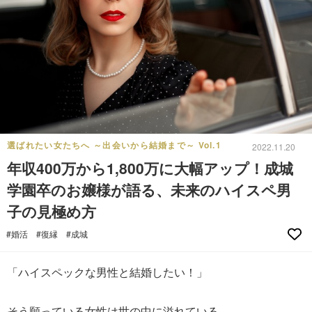
選ばれたい女たちへ ～出会いから結婚まで～ Vol.1
2022.11.20
年収400万から1,800万に大幅アップ！成城
学園卒のお嬢様が語る、未来のハイスペ男
子の見極め方
#婚活
#復縁
#成城
「ハイスペックな男性と結婚したい！」
そう願っている女性は世の中に溢れている。