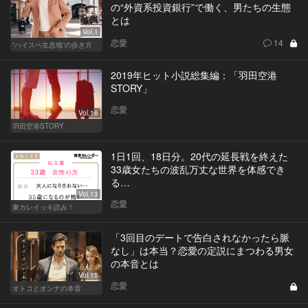
の“外資系投資銀行”で働く、男たちの生態
とは
Vol.1
恋愛
14
“ハイスペ生息地”の歩き方
2019年ヒット小説総集編：「羽田空港
STORY」
恋愛
Vol.16
羽田空港STORY
1日1回、18日分。20代の延長戦を終えた
33歳女たちの波乱万丈な世界を体感でき
る…
Vol.13
恋愛
東カレイッキ読み！
「3回目のデートで告白されなかったら脈
なし」は本当？恋愛の定説にまつわる男女
の本音とは
Vol.15
恋愛
オトコとオンナの本音