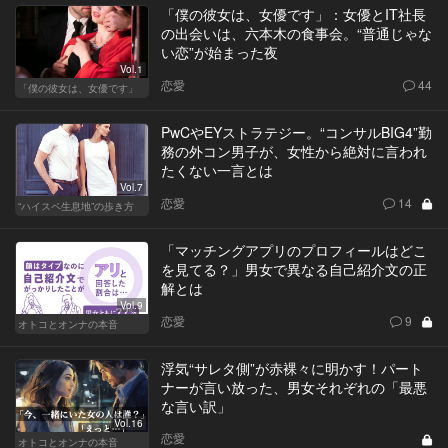
「僕の彼女は、女優です」：女優とIT社長
の出会いは、六本木の食事会。“普通じゃな
い恋”が始まった夜
Vol.1
恋愛
44
「僕の彼女は、女優です」
PwCやEYストラテジー。“コンサルBIG4”勤
務の外コン男子が、女性から絶対に言われ
たくない一言とは
Vol.7
恋愛
14
“ハイスペ生息地”の歩き方
「マッチングアプリのプロフィールはどこ
を見てる？」男女で異なる自己紹介文の正
解とは
Vol.9
恋愛
9
オトコとオンナの本音
浮気“サレタ側”が赤裸々に明かす！パート
ナーが言い放った、男女それぞれの「最悪
な言い訳」
Vol.16
恋愛
オトコとオンナの本音