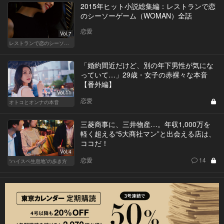
2015年ヒット小説総集編：レストランで恋
のシーソーゲーム（WOMAN）全話
恋愛
Vol.7
レストランで恋のシーソーゲーム（WOMAN）
「婚約間近だけど、別の年下男性が気にな
っていて…」29歳・女子の赤裸々な本音
【番外編】
Vol.11
恋愛
オトコとオンナの本音
三菱商事に、三井物産…。年収1,000万を
軽く超える“5大商社マン”と出会える店は、
ココだ！
Vol.4
恋愛
14
“ハイスペ生息地”の歩き方