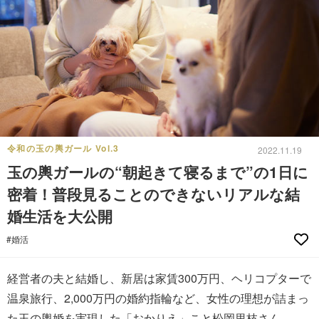
令和の玉の輿ガール Vol.3
2022.11.19
玉の輿ガールの“朝起きて寝るまで”の1日に
密着！普段見ることのできないリアルな結
婚生活を大公開
#婚活
経営者の夫と結婚し、新居は家賃300万円、ヘリコプターで
温泉旅行、2,000万円の婚約指輪など、女性の理想が詰まっ
た玉の輿婚を実現した「おかりえ」こと松岡里枝さん。