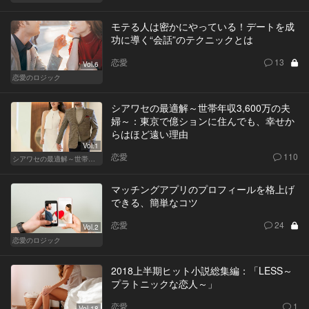
モテる人は密かにやっている！デートを成
功に導く“会話”のテクニックとは
恋愛
13
Vol.6
恋愛のロジック
シアワセの最適解～世帯年収3,600万の夫
婦～：東京で億ションに住んでも、幸せか
らはほど遠い理由
Vol.1
恋愛
110
シアワセの最適解～世帯年収3,600万の夫婦～
マッチングアプリのプロフィールを格上げ
できる、簡単なコツ
恋愛
24
Vol.2
恋愛のロジック
2018上半期ヒット小説総集編：「LESS～
プラトニックな恋人～」
恋愛
1
Vol.18