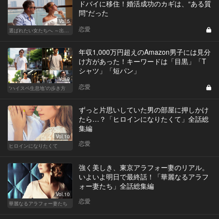
ドバイに移住！婚活成功のカギは、“ある質
問”だった
Vol.5
恋愛
選ばれたい女たちへ ～出会いから結婚まで～
年収1,000万円超えのAmazon男子には見分
け方があった！キーワードは「目黒」「T
シャツ」「短パン」
Vol.9
恋愛
“ハイスペ生息地”の歩き方
ずっと片思いしていた男の部屋に押しかけ
たら…？「ヒロインになりたくて」全話総
集編
Vol.10
恋愛
ヒロインになりたくて
強く美しき、東京アラフォー妻のリアル。
いよいよ明日で最終話！「華麗なるアラフ
ォー妻たち」全話総集編
Vol.10
恋愛
華麗なるアラフォー妻たち