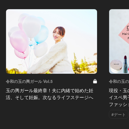
令和の玉の輿ガール Vol.5
令和の玉の輿
玉の輿ガール最終章！夫に内緒で始めた妊
現役・玉
活、そして妊娠。次なるライフステージへ
イスペ男
ファッシ
#デート