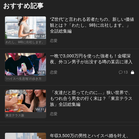
おすすめ記事
“Z世代”と言われる若者たちの、新しい価値
観とは？「わたし、9時に出社します。」
全話総集編
Vol.12
恋愛
わたし、9時に出社します。
一晩で3,000万円を使った強者も！金曜深
夜、外コン男子が出没する噂の某店に潜入
恋愛
13
Vol.8
“ハイスペ生息地”の歩き方
「友達だと思ってたのに…」狭い世界で、
もつれ合う男女の行く末は？「東京テラス
族」全話総集編
Vol.11
恋愛
東京テラス族
年収3,500万の男性とハイスペ婚を叶え、