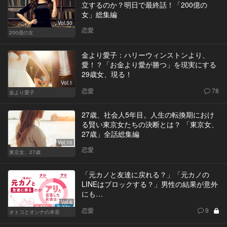
立するのか？明日で最終話！「200億の
女」総集編
Vol.30
恋愛
200億の女
金より愛子：ハリーウィンストンより、
愛！？「お金より愛が勝つ」を現実にする
29歳女、現る！
Vol.1
恋愛
78
金より愛子
27歳、社会人5年目。人生の転換期におけ
る賢い東京女たちの決断とは？ 「東京女、
27歳」全話総集編
Vol.10
恋愛
東京女、27歳
「元カノと友達に戻れる？」「元カノの
LINEはブロックする？」男性の結果が意外
にも…
Vol.6
恋愛
9
オトコとオンナの本音