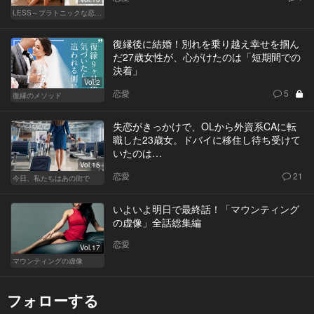
LESS～プラトニックな恋人～
復縁後に結婚！別れを乗り越え幸せを掴ん
だ27歳女性が、心がけたのは「短期間での
決着」
Vol.2
恋愛
5
復縁のメソッド
失恋がきっかけで、OLから外資系CAに転
職した23歳女。ドバイに移住し待ち受けて
いたのは…
Vol.15
恋愛
21
今日、私たちはあの街で
いよいよ明日で最終話！「マウンティング
の虚像」全話総集編
恋愛
Vol.17
マウンティングの虚像
フォローする