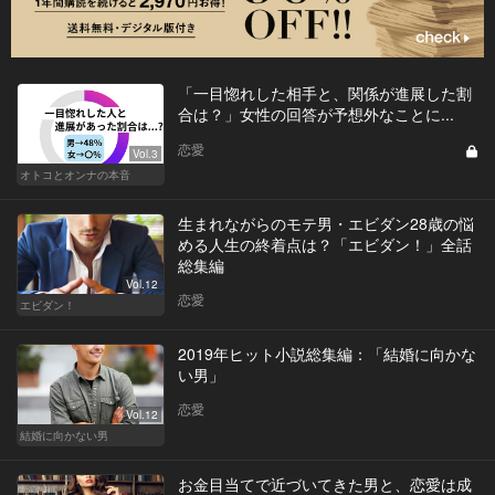
「一目惚れした相手と、関係が進展した割
合は？」女性の回答が予想外なことに...
恋愛
Vol.3
オトコとオンナの本音
生まれながらのモテ男・エビダン28歳の悩
める人生の終着点は？「エビダン！」全話
総集編
Vol.12
恋愛
エビダン！
2019年ヒット小説総集編：「結婚に向かな
い男」
恋愛
Vol.12
結婚に向かない男
お金目当てで近づいてきた男と、恋愛は成