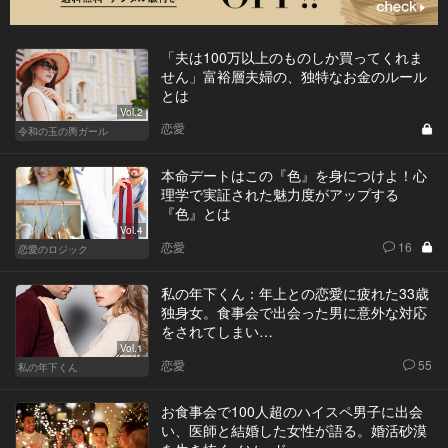
「夫は100万以上のものしか買ってくれま
せん」富裕層夫婦の、独特なお金のルール
とは
Vol.2
恋愛
令和の玉の輿ガール
本命デートはこの『色』を身につけよ！心
理学で実証された魅力度がアップする
『色』とは
Vol.4
恋愛
16
恋愛のロジック
私の年下くん：年上との恋愛に疲れた33歳
独身女。食事会で出会った男に意外な対応
をされてしまい…
Vol.1
恋愛
55
私の年下くん
お食事会で100人超のハイスペ男子に出会
い、医師と結婚した女性が語る。婚活砂漠