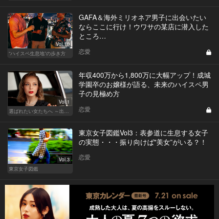
GAFA＆海外ミリオネア男子に出会いたい
ならここに行け！ウワサの某店に潜入した
ところ…
Vol.10
恋愛
“ハイスペ生息地”の歩き方
年収400万から1,800万に大幅アップ！成城
学園卒のお嬢様が語る、未来のハイスペ男
子の見極め方
Vol.1
恋愛
選ばれたい女たちへ ～出会いから結婚まで～
東京女子図鑑Vol3：表参道に生息する女子
の実態・・・振り向けば"美女”がいる？！
恋愛
Vol.3
東京女子図鑑