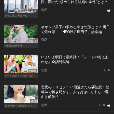
性に聞いた“求められる結婚の条件”とは？
恋愛
Vol.1
令和の玉の輿ガール
ネオシブ男子の求める幸せの形とは？ 明日
で最終話！「NEO渋谷区男子」総集編
恋愛
Vol.11
NEO渋谷区男子
いよいよ明日で最終話！「デートの答えあ
わせ」全話総集編
恋愛
6
Vol.25
デートの答えあわせ【Q】
恋愛のトリセツ：25歳過ぎたら要注意！脳
科学で解き明かす、人を好きになれない理
由と解決法
Vol.1
恋愛
8
黒川伊保子の恋愛のトリセツ