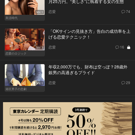
月25万円。“美しさ”に執着する女の生態
恋愛
74
Vol.1
美活時代
「OKサインの見抜き方」告白の成功率を上
げる恋愛テクニック！
恋愛
16
Vol.7
恋愛のロジック
年収2,000万でも、財布は空っぽ？28歳外
銀男の高過ぎるプライド
恋愛
29
Vol.1
港区男子の悲劇