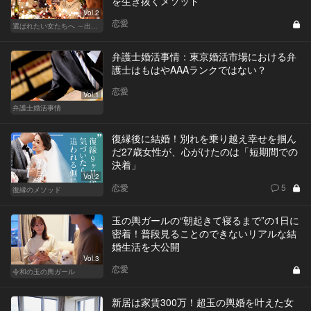
を生き抜くメソッド
Vol.2
恋愛
選ばれたい女たちへ ～出会いから結婚まで～
弁護士婚活事情：東京婚活市場における弁
護士はもはやAAAランクではない？
恋愛
Vol.1
弁護士婚活事情
復縁後に結婚！別れを乗り越え幸せを掴ん
だ27歳女性が、心がけたのは「短期間での
決着」
Vol.2
恋愛
5
復縁のメソッド
玉の輿ガールの“朝起きて寝るまで”の1日に
密着！普段見ることのできないリアルな結
婚生活を大公開
Vol.3
恋愛
令和の玉の輿ガール
新居は家賃300万！超玉の輿婚を叶えた女