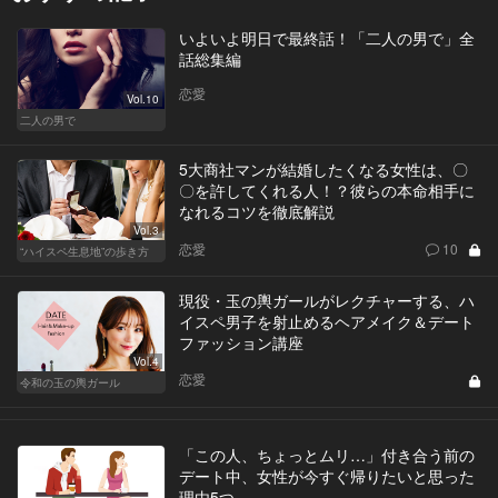
いよいよ明日で最終話！「二人の男で」全
話総集編
恋愛
Vol.10
二人の男で
5大商社マンが結婚したくなる女性は、〇
〇を許してくれる人！？彼らの本命相手に
なれるコツを徹底解説
Vol.3
恋愛
10
“ハイスペ生息地”の歩き方
現役・玉の輿ガールがレクチャーする、ハ
イスペ男子を射止めるヘアメイク＆デート
ファッション講座
Vol.4
恋愛
令和の玉の輿ガール
「この人、ちょっとムリ…」付き合う前の
デート中、女性が今すぐ帰りたいと思った
理由5つ