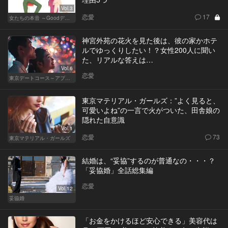
Vol.3
恋愛
17
女たちの本音 ～Goodデート／Badデート～
神宮外苑の花火を見た後は、彼の家かホテ
ルでゆっくりしたい！？女性200人に聞い
た、リアルな答えは…
Vol.6
恋愛
東京デートコース～アプリで始まる恋～
東京マテリアル・ガールズ：”よく見ると、
可愛いよね”の一言で火がついた、田舎娘の
隠れた自意識
Vol.1
恋愛
73
東京マテリアル・ガールズ
結婚は、“妥協”するのが普通なの・・・？
「妥協婚」全話総集編
恋愛
Vol.12
妥協婚
「お金をかけるほど安心できる」美容代は