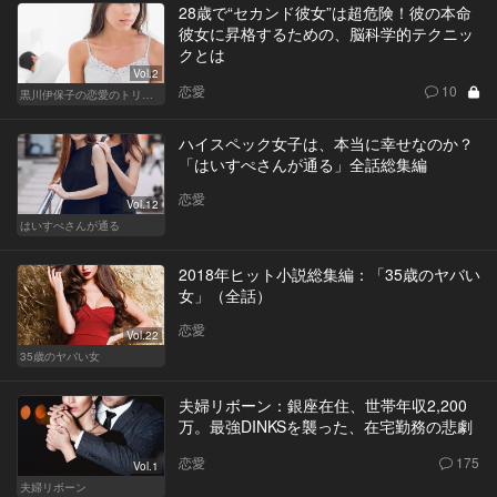
28歳で“セカンド彼女”は超危険！彼の本命
彼女に昇格するための、脳科学的テクニッ
クとは
Vol.2
恋愛
10
黒川伊保子の恋愛のトリセツ
ハイスペック女子は、本当に幸せなのか？
「はいすぺさんが通る」全話総集編
恋愛
Vol.12
はいすぺさんが通る
2018年ヒット小説総集編：「35歳のヤバい
女」（全話）
恋愛
Vol.22
35歳のヤバい女
夫婦リボーン：銀座在住、世帯年収2,200
万。最強DINKSを襲った、在宅勤務の悲劇
恋愛
175
Vol.1
夫婦リボーン