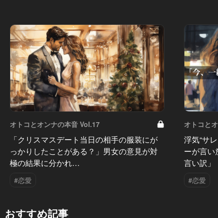
オトコとオンナの本音 Vol.17
オトコとオン
「クリスマスデート当日の相手の服装にが
浮気“サ
っかりしたことがある？」男女の意見が対
ーが言い
極の結果に分かれ…
言い訳」
#恋愛
#恋愛
おすすめ記事