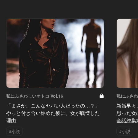
私にふさわしいオトコ Vol.16
私にふさわし
「まさか、こんなヤバい人だったの…？」
新婚早々
やっと付き合い始めた彼に、女が戦慄した
思った女
理由
全話総集
#小説
#小説