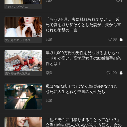
恋愛
1
Vol.10
丸の内のプーさん
「もう3ヶ月、夫に触れられてない…」必
死で愛を取り戻そうとした妻が、夫から言
われた衝撃の一言
Vol.7
恋愛
68
女たちのマッドネス
年収1,000万円の男性を見つけるよりもハ
ードルが高い、高学歴女子の結婚相手の条
件とは？
Vol.6
恋愛
120
高学歴女子の遠吠え
私は“売れ残り”ではなく単に独身なだけ。
必死に人生と戦う中国の女性たち
恋愛
「他の男性に目移りすることってない？」
交際10年の恋人がいながらそう語る、女の