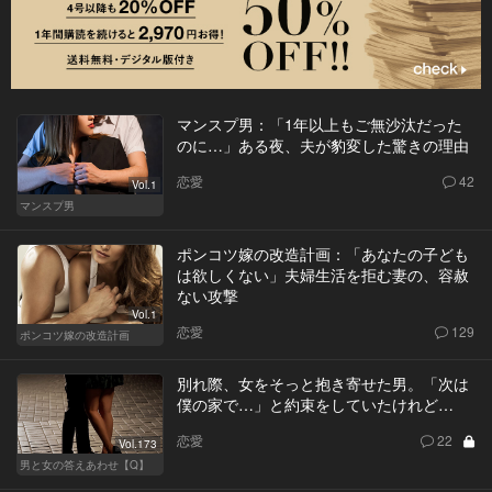
マンスプ男：「1年以上もご無沙汰だった
のに…」ある夜、夫が豹変した驚きの理由
恋愛
42
Vol.1
マンスプ男
ポンコツ嫁の改造計画：「あなたの子ども
は欲しくない」夫婦生活を拒む妻の、容赦
ない攻撃
Vol.1
恋愛
129
ポンコツ嫁の改造計画
別れ際、女をそっと抱き寄せた男。「次は
僕の家で…」と約束をしていたけれど…
恋愛
22
Vol.173
男と女の答えあわせ【Q】