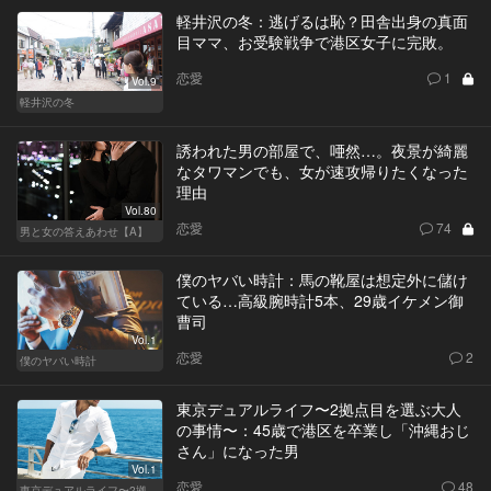
軽井沢の冬：逃げるは恥？田舎出身の真面
目ママ、お受験戦争で港区女子に完敗。
恋愛
1
Vol.9
軽井沢の冬
誘われた男の部屋で、唖然…。夜景が綺麗
なタワマンでも、女が速攻帰りたくなった
理由
Vol.80
恋愛
74
男と女の答えあわせ【A】
僕のヤバい時計：馬の靴屋は想定外に儲け
ている…高級腕時計5本、29歳イケメン御
曹司
Vol.1
恋愛
2
僕のヤバい時計
東京デュアルライフ〜2拠点目を選ぶ大人
の事情〜：45歳で港区を卒業し「沖縄おじ
さん」になった男
Vol.1
恋愛
48
東京デュアルライフ〜2拠点目を選ぶ大人の事情〜