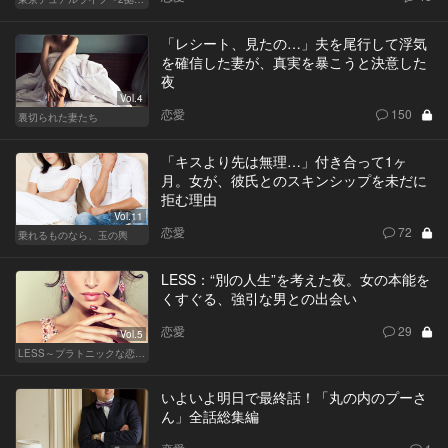
「レシート、見たの…」夫を尾行して浮気
を確信した妻が、真実を暴こうと決意した
夜
Vol.4
恋愛
150
裏切られた妻たち
「キスより先は無理…」付き合って1ヶ
月。女が、彼氏とのスキンシップを未だに
拒む理由
Vol.11
恋愛
72
乗れるものなら、玉の輿
LESS：“別の人生”を考えた夜。女の本能を
くすぐる、強引な男との出会い
恋愛
29
Vol.5
LESS～プラトニックな恋人～
いよいよ明日で最終話！「丸の内のプーさ
ん」全話総集編