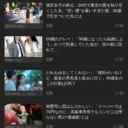
港区女子の終点：20代で東京の贅を知り尽
くした女。“甘い蜜”を吸いすぎた後、30歳
で行きついた先とは
Vol.1
恋愛
56
港区女子の終点
29歳のグレー：「30歳になったら結婚しよ
う」かつて約束していた女が、目の前に現
れて…
Vol.1
恋愛
27
29歳のグレー
だれもゆるしてくれない：「彼氏がいるけ
ど、親友の男友達と飲みに行く」30歳女の
この行動はOK？
Vol.1
恋愛
32
だれもゆるしてくれない
御曹司に恋はムズかしい：「スーパーでは
70円なのに」高級車所有でもコンビニは寄
らない男の“価値観”とは
Vol.1
恋愛
128
御曹司に恋はムズかしい