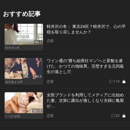
おすすめ記事
軽井沢の冬： 東京24区？軽井沢で、心の平
穏を取り戻しませんか？
恋愛
Vol.1
軽井沢の冬
ワイン通の“勝ち組商社マン”へと変貌を遂
げた、かつての地味男。完璧すぎる元同級
生の落とし穴
Vol.2
恋愛
119
残念極まる男
女医ブランドを利用してメディアに出始め
た妻。次第に露出が激しくなり夫婦に亀裂
が…
Vol.13
恋愛
23
1／3の女医