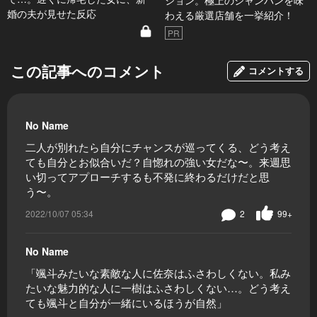
ション。極上のシャンパンを味
婚の夫が見せた反応
わえる厳選店舗を一挙紹介！
PR
この記事へのコメント
コメントする
No Name
二人が別れたら自分にチャンスが巡ってくる、どう考え
ても自分とお似合いだ？自惚れの強い女だな〜。来週思
い切ってアプローチするも不発に終わるだけだと思
う〜。
2022/10/07 05:34
2
99+
No Name
「颯斗みたいな素敵な人に佐奈はふさわしくない。私み
たいな魅力的な人に一樹はふさわしくない…。どう考え
ても颯斗と自分が一緒にいるほうが自然」