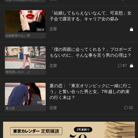
「結婚してもらえないなんて、可哀想」女
子会で露呈する、キャリア女の僻み
恋愛
Vol.4
結婚願望のない男
「僕の両親に会ってくれる？」プロポーズ
もないのに、そんな事を言う男の心理は？
恋愛
87
Vol.13
青田買いのスゝメ
夏の恋：「東京オリンピックに一緒に行こ
う」と誓い合った男と女。7年越しの約束
の行く末は？
Vol.1
恋愛
32
夏の恋