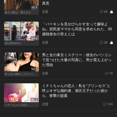
真意
Vol.3
恋愛
49
薫子の愛は、重すぎる
「バーキンを見せびらかす女って嫌味よ
ね」庶民派ママから同意を求められた、35
歳独身女の答えとは
Vol.2
恋愛
39
恵比寿Sisters
男と女の東京ミステリー：彼女のパソコン
で見つけた大量の写真に、男が震え上がっ
た理由
Vol.1
恋愛
16
男と女の東京ミステリー
ミナミちゃんの恋人：私を“プリンセス”と
呼ぶキザな婚約者。港区王子だった彼か
ら、衝撃の提案
Vol.1
恋愛
124
ミナミちゃんの恋人