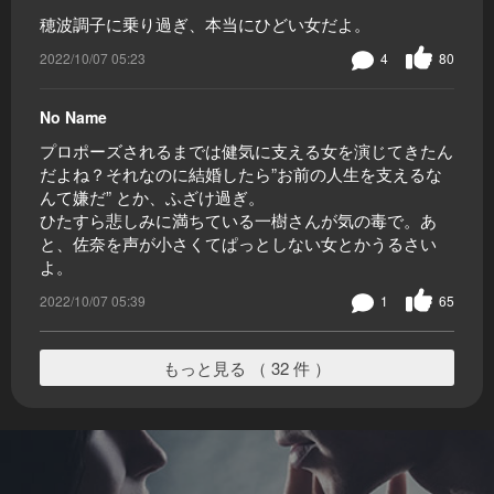
穂波調子に乗り過ぎ、本当にひどい女だよ。
2022/10/07 05:23
4
80
No Name
プロポーズされるまでは健気に支える女を演じてきたん
だよね？それなのに結婚したら”お前の人生を支えるな
んて嫌だ” とか、ふざけ過ぎ。
ひたすら悲しみに満ちている一樹さんが気の毒で。あ
と、佐奈を声が小さくてぱっとしない女とかうるさい
よ。
2022/10/07 05:39
1
65
もっと見る （ 32 件 ）