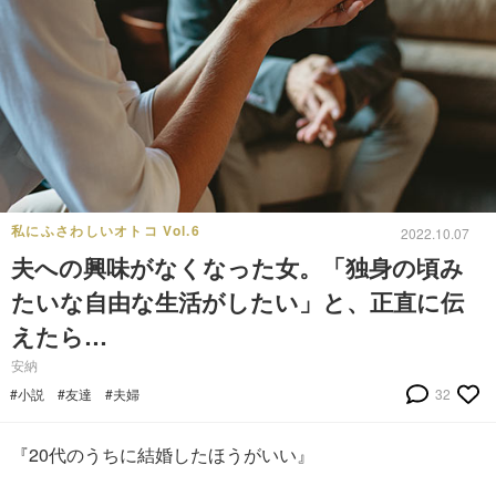
私にふさわしいオトコ Vol.6
2022.10.07
夫への興味がなくなった女。「独身の頃み
たいな自由な生活がしたい」と、正直に伝
えたら…
安納
#小説
#友達
#夫婦
32
『20代のうちに結婚したほうがいい』