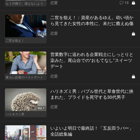
恋愛
16
もう片隅で、凍えないよう
二世を狙え！：資産があるゆえ。幼い頃か
ら見てきた女性の本性に、未だに癒えぬ傷
恋愛
Vol.5
二世を狙え！
営業数字に追われる企業戦士にしっとりと
染みた、尾山台での“おもてなし”スイーツ
デート
Vol.3
恋愛
東カレ読者のベストデート
ハリネズミ男：バブル世代と草食世代に挟
まれた、プライドを死守する30代男子
恋愛
Vol.1
ハリネズミ男
いよいよ明日で最終話！「五反田ラバー」
全話総集編