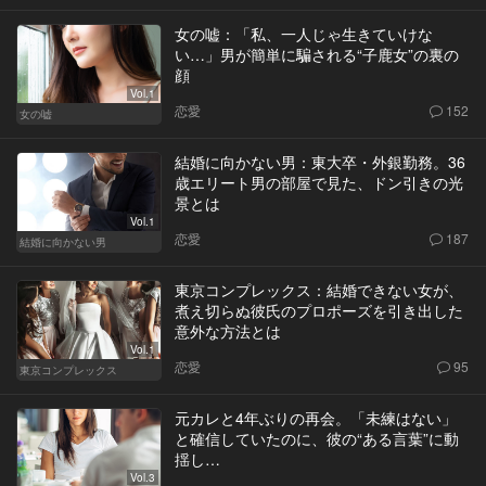
女の嘘：「私、一人じゃ生きていけな
い…」男が簡単に騙される“子鹿女”の裏の
顔
Vol.1
恋愛
152
女の嘘
結婚に向かない男：東大卒・外銀勤務。36
歳エリート男の部屋で見た、ドン引きの光
景とは
Vol.1
恋愛
187
結婚に向かない男
東京コンプレックス：結婚できない女が、
煮え切らぬ彼氏のプロポーズを引き出した
意外な方法とは
Vol.1
恋愛
95
東京コンプレックス
元カレと4年ぶりの再会。「未練はない」
と確信していたのに、彼の“ある言葉”に動
揺し…
Vol.3