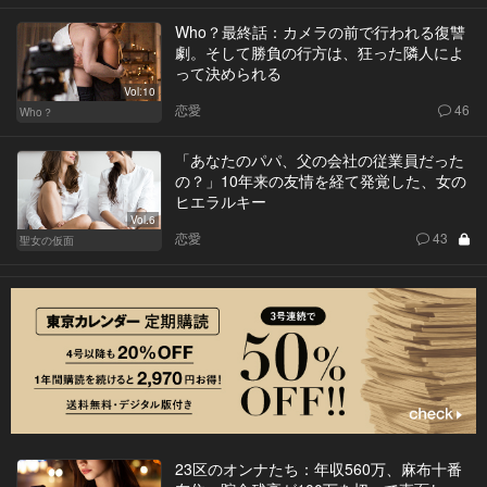
Who？最終話：カメラの前で行われる復讐
劇。そして勝負の行方は、狂った隣人によ
って決められる
Vol.10
恋愛
46
Who？
「あなたのパパ、父の会社の従業員だった
の？」10年来の友情を経て発覚した、女の
ヒエラルキー
Vol.6
恋愛
43
聖女の仮面
23区のオンナたち：年収560万、麻布十番