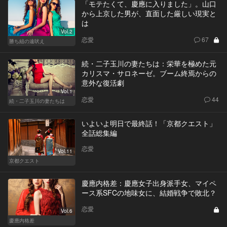
「モテたくて、慶應に入りました」。山口
から上京した男が、直面した厳しい現実と
は
Vol.2
恋愛
67
勝ち組の遠吠え
続・二子玉川の妻たちは：栄華を極めた元
カリスマ・サロネーゼ。ブーム終焉からの
意外な復活劇
Vol.1
恋愛
44
続・二子玉川の妻たちは
いよいよ明日で最終話！「京都クエスト」
全話総集編
恋愛
Vol.11
京都クエスト
慶應内格差：慶應女子出身派手女、マイペ
ース系SFCの地味女に、結婚戦争で敗北？
恋愛
Vol.6
慶應内格差