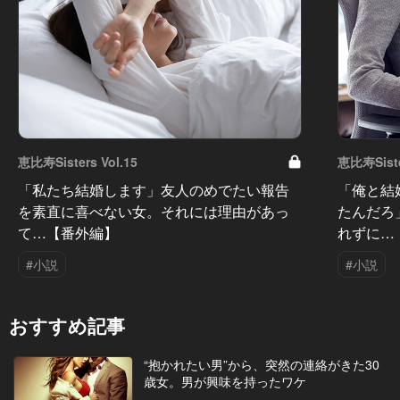
恵比寿Sisters Vol.15
恵比寿Siste
「私たち結婚します」友人のめでたい報告
「俺と結
を素直に喜べない女。それには理由があっ
たんだろ
て…【番外編】
れずに…
#小説
#小説
おすすめ記事
“抱かれたい男”から、突然の連絡がきた30
歳女。男が興味を持ったワケ