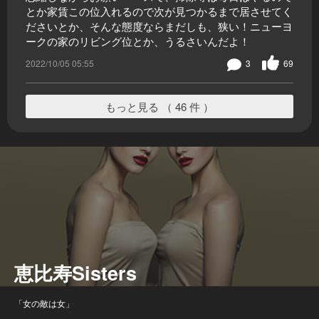
とか家賃この位入れるので次が見つかるまで居させてく
ださいとか、そんな態度ならまだしも、狭い！ニューヨ
ークの家のリビング位とか、うるさいんだよ！
2022/10/05 05:55
3
69
もっと見る （ 46 件 ）
恵比寿Sisters
「女の敵は女」