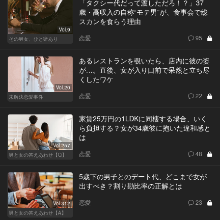
「タクシー代だって渡しただろ！？」37
歳・高収入の自称“モテ男”が、食事会で総
スカンを食らう理由
Vol.9
恋愛
95
その男女、ひと癖あり
あるレストランを覗いたら、店内に彼の姿
が…。直後、女が入り口前で呆然と立ち尽
くしたワケ
Vol.20
恋愛
22
未解決恋愛事件
家賃25万円の1LDKに同棲する場合、いく
ら負担する？女が34歳彼に抱いた違和感と
は
Vol.257
恋愛
48
男と女の答えあわせ【Q】
5歳下の男子とのデート代、どこまで女が
出すべき？割り勘比率の正解とは
恋愛
23
Vol.312
男と女の答えあわせ【A】