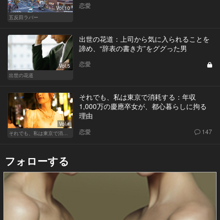
恋愛
Vol.10
五反田ラバー
出世の花道：上司から気に入られることを
諦め、“辞表の書き方”をググった男
恋愛
Vol.5
出世の花道
それでも、私は東京で消耗する：年収
1,000万の慶應卒女が、都心暮らしに拘る
理由
Vol.1
恋愛
147
それでも、私は東京で消耗する
フォローする