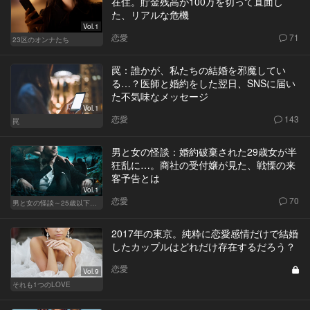
在住。貯金残高が100万を切って直面し
た、リアルな危機
Vol.1
恋愛
71
23区のオンナたち
罠：誰かが、私たちの結婚を邪魔してい
る…？医師と婚約をした翌日、SNSに届い
た不気味なメッセージ
Vol.1
恋愛
143
罠
男と女の怪談：婚約破棄された29歳女が半
狂乱に…。商社の受付嬢が見た、戦慄の来
客予告とは
Vol.1
恋愛
70
男と女の怪談～25歳以下閲覧禁止～
2017年の東京。純粋に恋愛感情だけで結婚
したカップルはどれだけ存在するだろう？
恋愛
Vol.9
それも1つのLOVE