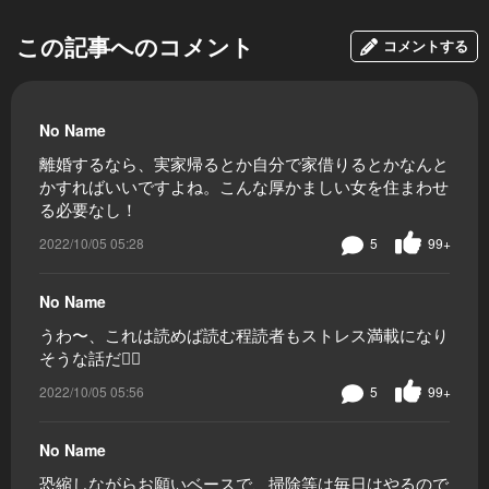
この記事へのコメント
コメントする
No Name
離婚するなら、実家帰るとか自分で家借りるとかなんと
かすればいいですよね。こんな厚かましい女を住まわせ
る必要なし！
2022/10/05 05:28
5
99+
No Name
うわ〜、これは読めば読む程読者もストレス満載になり
そうな話だ😮‍💨
2022/10/05 05:56
5
99+
No Name
恐縮しながらお願いベースで、掃除等は毎日はやるので