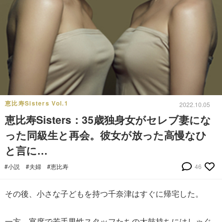
恵比寿Sisters Vol.1
2022.10.05
恵比寿Sisters：35歳独身女がセレブ妻にな
った同級生と再会。彼女が放った高慢なひ
と言に…
#小説
#夫婦
#恵比寿
46
その後、小さな子どもを持つ千奈津はすぐに帰宅した。
一方、宴席で若手男性スタッフたちの太鼓持ちにはしゃぐ