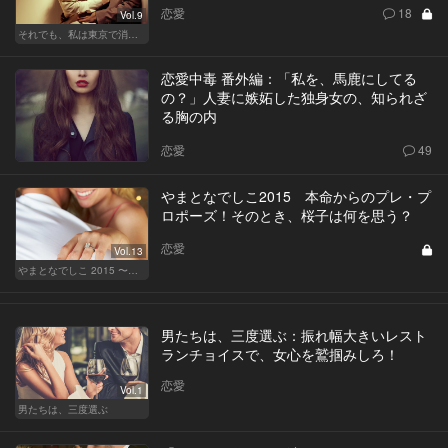
恋愛
18
Vol.9
それでも、私は東京で消耗する
恋愛中毒 番外編：「私を、馬鹿にしてる
の？」人妻に嫉妬した独身女の、知られざ
る胸の内
恋愛
49
やまとなでしこ2015 本命からのプレ・プ
ロポーズ！そのとき、桜子は何を思う？
恋愛
Vol.13
やまとなでしこ 2015 〜極上の結婚〜
男たちは、三度選ぶ：振れ幅大きいレスト
ランチョイスで、女心を鷲掴みしろ！
恋愛
Vol.1
男たちは、三度選ぶ