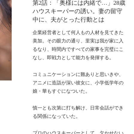
第2話：「奥様には内緒で…」28歳
ハウスキーパーの誘い。妻の留守
中に、夫がとった行動とは
企業経営者として何人もの人材を見てきた
美加。その眼力の通り、里実は我が家に入
るなり、時間内ですべての家事を完璧にこ
なし、即戦力として能力を発揮する。
コミュニケーションに難ありと思いきや、
アニメに造詣が深い彼女に、小学低学年の
娘・華もすぐになついた。
慎一とも次第に打ち解け、日常会話ができ
る関係になっていた。
プロのハウスキーパーとして、欠かせない