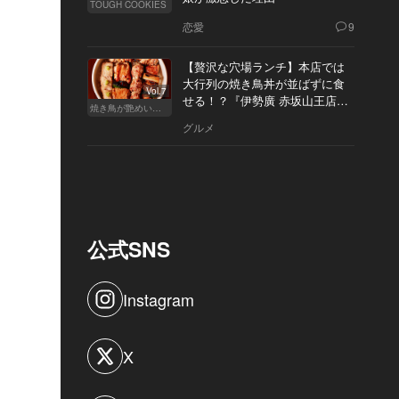
TOUGH COOKIES
恋愛
9
【贅沢な穴場ランチ】本店では
大行列の焼き鳥丼が並ばずに食
Vol.7
せる！？『伊勢廣 赤坂山王店』
焼き鳥が艶めいてきた
へ
グルメ
公式SNS
Instagram
X