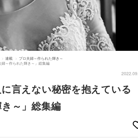
連載
プロ夫婦～作られた輝き～
夫婦～作られた輝き～」総集編
2022.09
人に言えない秘密を抱えている
輝き～」総集編