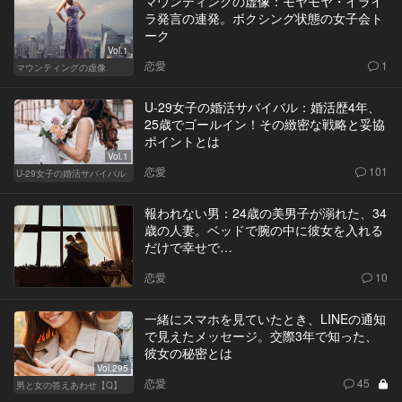
マウンティングの虚像：モヤモヤ・イライ
ラ発言の連発。ボクシング状態の女子会ト
ーク
Vol.1
恋愛
1
マウンティングの虚像
U-29女子の婚活サバイバル：婚活歴4年、
25歳でゴールイン！その緻密な戦略と妥協
ポイントとは
Vol.1
恋愛
101
U-29女子の婚活サバイバル
報われない男：24歳の美男子が溺れた、34
歳の人妻。ベッドで腕の中に彼女を入れる
だけで幸せで…
恋愛
10
一緒にスマホを見ていたとき、LINEの通知
で見えたメッセージ。交際3年で知った、
彼女の秘密とは
Vol.295
恋愛
45
男と女の答えあわせ【Q】