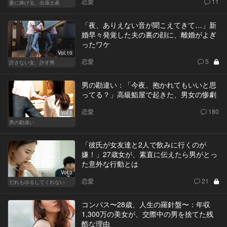
恋愛
11
妻に捧げる、出張土産
「夜、ありえない音が聞こえてきて…」新
婚早々発覚した夫の裏の顔に、離婚がよぎ
ったワケ
Vol.10
恋愛
5
許さない女、許す男
男の勘違い：「今夜、抱かれてもいいと思
ってる？」高級鮨屋で起きた、男女の惨劇
恋愛
180
Vol.1
男の勘違い
「彼氏が女友達と2人で飲みに行くのが
嫌！」27歳女が、素直に伝えたら男がとっ
た意外な行動とは
Vol.3
恋愛
21
だれもゆるしてくれない
コンパス〜28歳、人生の羅針盤〜：年収
1,300万の美女が、交際中の男を捨てた残
酷な理由