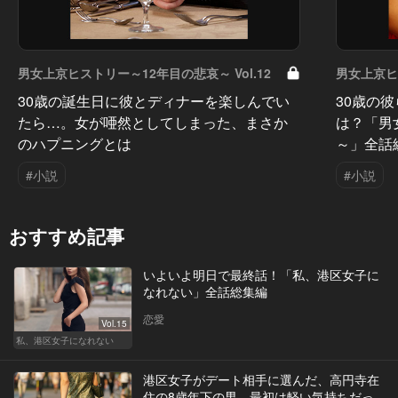
男女上京ヒストリー～12年目の悲哀～ Vol.12
男女上京ヒス
30歳の誕生日に彼とディナーを楽しんでい
30歳の
たら…。女が唖然としてしまった、まさか
は？「男
のハプニングとは
～」全話
#小説
#小説
おすすめ記事
いよいよ明日で最終話！「私、港区女子に
なれない」全話総集編
恋愛
Vol.15
私、港区女子になれない
港区女子がデート相手に選んだ、高円寺在
住の8歳年下の男。最初は軽い気持ちだっ