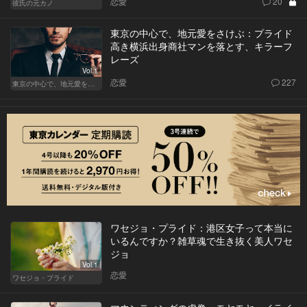
恋愛
20
彼氏の元カノ
東京の中心で、地元愛をさけぶ：プライド
高き横浜出身商社マンを落とす、キラーフ
レーズ
Vol.1
恋愛
227
東京の中心で、地元愛をさけぶ
ワセジョ・プライド：港区女子って本当に
いるんですか？雑草魂で生き抜く美人ワセ
ジョ
Vol.1
恋愛
ワセジョ・プライド