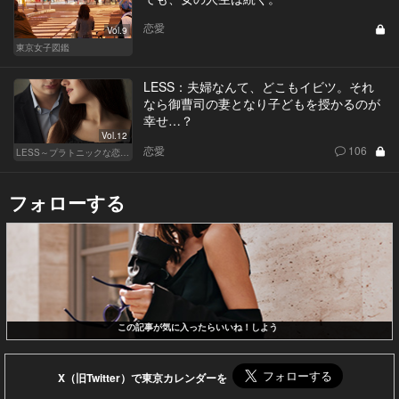
恋愛
Vol.9
東京女子図鑑
LESS：夫婦なんて、どこもイビツ。それ
なら御曹司の妻となり子どもを授かるのが
幸せ…？
Vol.12
恋愛
106
LESS～プラトニックな恋人～
フォローする
この記事が気に入ったらいいね！しよう
X（旧Twitter）で東京カレンダーを