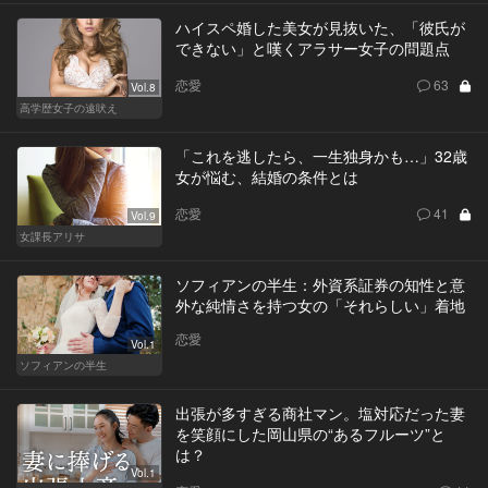
ハイスペ婚した美女が見抜いた、「彼氏が
できない」と嘆くアラサー女子の問題点
恋愛
63
Vol.8
高学歴女子の遠吠え
「これを逃したら、一生独身かも…」32歳
女が悩む、結婚の条件とは
恋愛
41
Vol.9
女課長アリサ
ソフィアンの半生：外資系証券の知性と意
外な純情さを持つ女の「それらしい」着地
恋愛
Vol.1
ソフィアンの半生
出張が多すぎる商社マン。塩対応だった妻
を笑顔にした岡山県の“あるフルーツ”と
は？
Vol.1