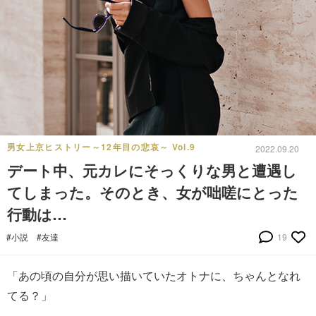
男女上京ヒストリー～12年目の悲哀～ Vol.9
2022.09.20
デート中、元カレにそっくりな男と遭遇し
てしまった。そのとき、女が咄嗟にとった
行動は…
#小説
#友達
19
「あの頃の自分が思い描いていたオトナに、ちゃんとなれ
てる？」