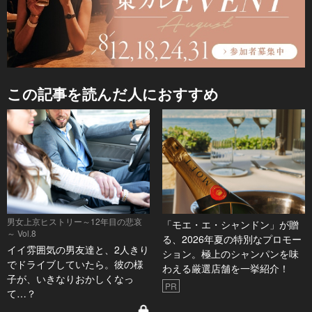
この記事を読んだ人におすすめ
男女上京ヒストリー～12年目の悲哀
「モエ・エ・シャンドン」が贈
～ Vol.8
る、2026年夏の特別なプロモー
イイ雰囲気の男友達と、2人きり
ション。極上のシャンパンを味
でドライブしていたら。彼の様
わえる厳選店舗を一挙紹介！
子が、いきなりおかしくなっ
PR
て…？