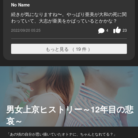
No Name
続きが気になりますね〜。やっぱり亜美が大和の死に関
わっていて、大志が亜美をかばっているとかかな？
2022/09/20 05:25
4
23
もっと見る （ 19 件 ）
男女上京ヒストリー～12年目の悲
哀～
「あの頃の自分が思い描いていたオトナに、ちゃんとなれてる？」