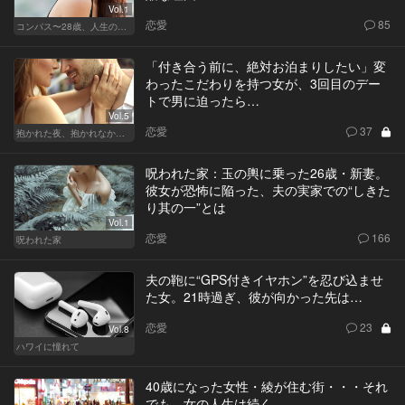
Vol.1
恋愛
85
コンパス〜28歳、人生の羅針盤〜
「付き合う前に、絶対お泊まりしたい」変
わったこだわりを持つ女が、3回目のデー
トで男に迫ったら…
Vol.5
恋愛
37
抱かれた夜、抱かれなかった夜
呪われた家：玉の輿に乗った26歳・新妻。
彼女が恐怖に陥った、夫の実家での“しきた
り其の一”とは
Vol.1
恋愛
166
呪われた家
夫の鞄に“GPS付きイヤホン”を忍び込ませ
た女。21時過ぎ、彼が向かった先は…
恋愛
23
Vol.8
ハワイに憧れて
40歳になった女性・綾が住む街・・・それ
でも、女の人生は続く。