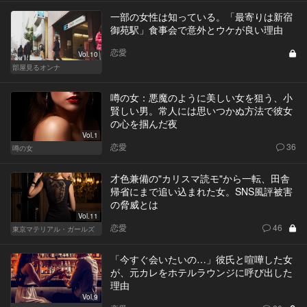
一部の女性は知っている。「最寄りは新宿
御苑駅」食事会で意外とウケが良い理由
恋愛
Vol.10
部屋見るオンナ
噂の女：悪魔のように美しい女を狙う、小
賢しい男。常人には思いつかぬ方法で彼女
の心を掴んだ夜
Vol.1
恋愛
36
噂の女
才色兼備の"カリスマ読モ"から一転、田舎
帰省にまで追い込まれた女。SNS風評被害
の脅威とは
Vol.11
恋愛
46
東京マテリアル・ガールズ
「今すぐ会いたいの…」彼氏と喧嘩した女
が、元カレをホテルラウンジに呼び出した
理由
Vol.9