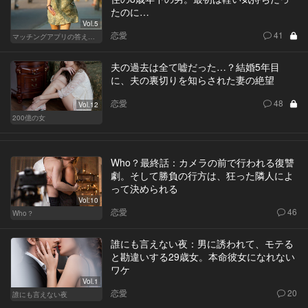
たのに…
Vol.5
恋愛
41
マッチングアプリの答えあわせ【Q】～SEASON2～
夫の過去は全て嘘だった…？結婚5年目
に、夫の裏切りを知らされた妻の絶望
恋愛
48
Vol.12
200億の女
Who？最終話：カメラの前で行われる復讐
劇。そして勝負の行方は、狂った隣人によ
って決められる
Vol.10
恋愛
46
Who？
誰にも言えない夜：男に誘われて、モテる
と勘違いする29歳女。本命彼女になれない
ワケ
Vol.1
恋愛
20
誰にも言えない夜