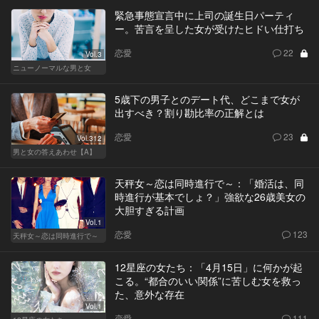
緊急事態宣言中に上司の誕生日パーティ
ー。苦言を呈した女が受けたヒドい仕打ち
恋愛
22
Vol.3
ニューノーマルな男と女
5歳下の男子とのデート代、どこまで女が
出すべき？割り勘比率の正解とは
恋愛
23
Vol.312
男と女の答えあわせ【A】
天秤女～恋は同時進行で～：「婚活は、同
時進行が基本でしょ？」強欲な26歳美女の
大胆すぎる計画
Vol.1
恋愛
123
天秤女～恋は同時進行で～
12星座の女たち：「4月15日」に何かが起
こる。“都合のいい関係”に苦しむ女を救っ
た、意外な存在
Vol.1
恋愛
111