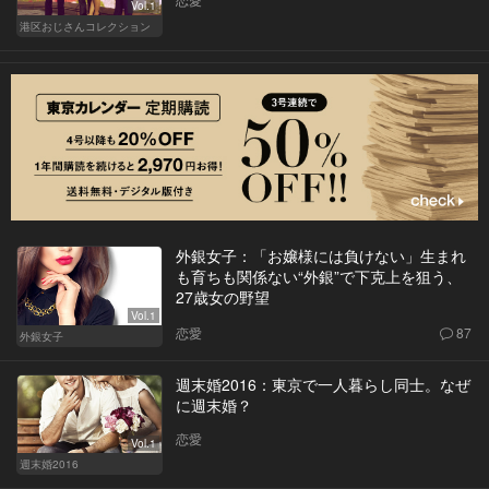
Vol.1
港区おじさんコレクション
外銀女子：「お嬢様には負けない」生まれ
も育ちも関係ない“外銀”で下克上を狙う、
27歳女の野望
Vol.1
恋愛
87
外銀女子
週末婚2016：東京で一人暮らし同士。なぜ
に週末婚？
恋愛
Vol.1
週末婚2016