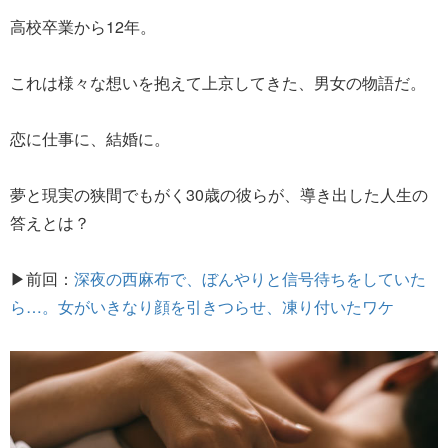
高校卒業から12年。
これは様々な想いを抱えて上京してきた、男女の物語だ。
恋に仕事に、結婚に。
夢と現実の狭間でもがく30歳の彼らが、導き出した人生の
答えとは？
▶前回：
深夜の西麻布で、ぼんやりと信号待ちをしていた
ら…。女がいきなり顔を引きつらせ、凍り付いたワケ