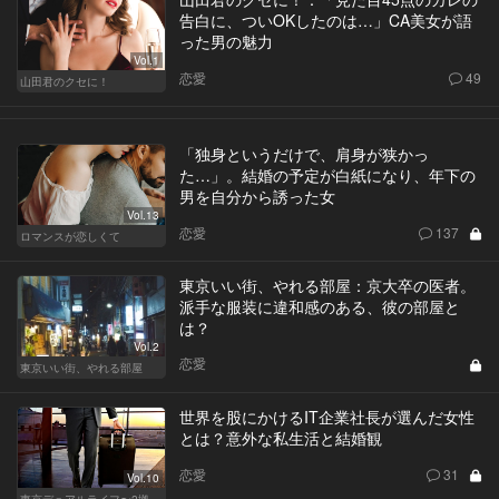
告白に、ついOKしたのは…」CA美女が語
った男の魅力
Vol.1
恋愛
49
山田君のクセに！
「独身というだけで、肩身が狭かっ
た…」。結婚の予定が白紙になり、年下の
男を自分から誘った女
Vol.13
恋愛
137
ロマンスが恋しくて
東京いい街、やれる部屋：京大卒の医者。
派手な服装に違和感のある、彼の部屋と
は？
Vol.2
恋愛
東京いい街、やれる部屋
世界を股にかけるIT企業社長が選んだ女性
とは？意外な私生活と結婚観
恋愛
31
Vol.10
東京デュアルライフ〜2拠点目を選ぶ大人の事情〜